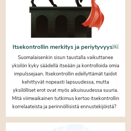
Itsekontrollin merkitys ja periytyvyys￼
Suomalaisenkin sisun taustalla vaikuttanee
yksilön kyky säädellä itseään ja kontrolloida omia
impulssejaan. Itsekontrollin edellyttämät taidot
kehittyvät nopeasti lapsuudessa, mutta
yksilölliset erot ovat myös aikuisuudessa suuria.
Mitä viimeaikainen tutkimus kertoo itsekontrollin
korrelaateista ja perinnöllisistä ennustekijöistä?