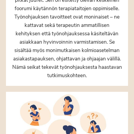
pitkät juuret. Sen on esitetty olevan keskeinen
foorumi käytännön terapiataitojen oppimiselle.
Työnohjauksen tavoitteet ovat moninaiset – ne
kattavat sekä terapeutin ammatillisen
kehityksen että työnohjauksessa käsiteltävän
asiakkaan hyvinvoinnin varmistamisen. Se
sisältää myös monimutkaisen kolmioasetelman
asiakastapauksen, ohjattavan ja ohjaajan välillä.
Nämä seikat tekevät työnohjauksesta haastavan
tutkimuskohteen.