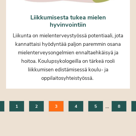
Liikkumisesta tukea mielen
hyvinvointiin
Liikunta on mielenterveystyössä potentiaali, jota
kannattaisi hyödyntää paljon paremmin osana
mielenterveysongelmien ennaltaehkäisyä ja
hoitoa. Koulupsykologeilla on tärkeä rooli
liikkumisen edistämisessä koulu- ja
oppilaitosyhteistyössä.
…
1
2
3
4
5
8