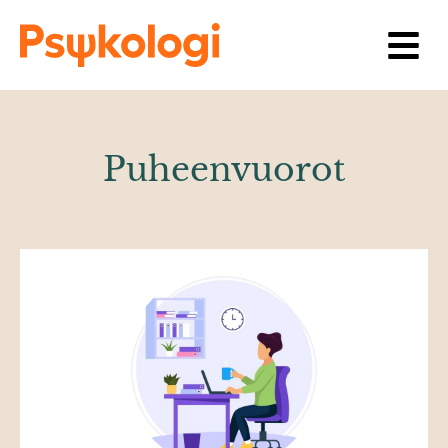
Siirry sisältöön
Puheenvuorot