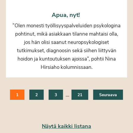
Apua, nyt!
”Olen monesti työllisyyspalveluiden psykologina
pohtinut, mikä asiakkaan tilanne mahtaisi olla,
jos hän olisi saanut neuropsykologiset
tutkimukset, diagnoosin sekä siihen liittyvän
hoidon ja kuntoutuksen ajoissa”, pohtii Nina
Hirsiaho kolumnissaan.
…
1
2
3
21
Seuraava
Näytä kaikki listana