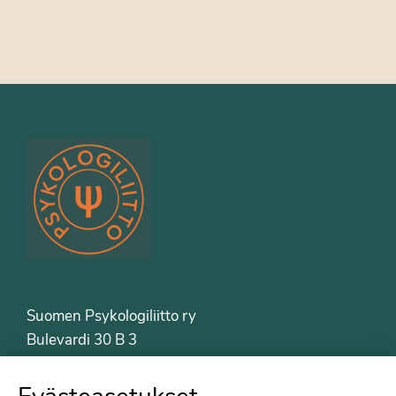
Suomen Psykologiliitto ry
Bulevardi 30 B 3
00120 Helsinki
Puh. 09-6122 9122