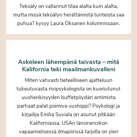
Tekoäly on vallannut tilaa alalta kuin alalta,
mutta missä tekoälyn herättämistä tunteista saa
puhua? kysyy Laura Oksanen kolumnissaan.
Askeleen lähempänä taivasta – mitä
Kalifornia teki maailmankuvalleni
Miten vahvasti tieteelliseen ajatteluun
tukeutuvasta rivipsykologista on kuoriutunut
uushenkisyyden buffetpöydän antimista
parhaat palat poimiva uushippi? Psykologi ja
kirjailija Emilia Suviala on asunut pitkään
Kaliforniassa. USAn länsirannikon
vapaamielisessä ilmapiirissä tarjolla on ylen