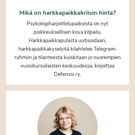
Mikä on harkkapaikkakriisin hinta?
Psykologiharjoittelupaikoista on nyt
poikkeuksellisen kova kilpailu.
Harkkapaikkapulasta uutisoidaan,
harkkapaikkakyselyitä kilahtelee Telegram-
ryhmiin ja tilanteesta kuiskitaan jo nuorempien
vuosikurssilaisten keskuudessa, kirjoittaa
Defenssi ry.