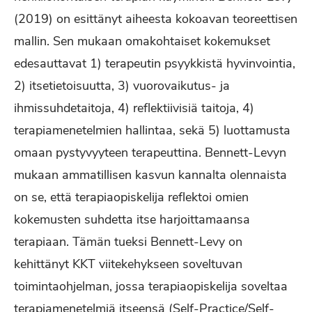
(2019) on esittänyt aiheesta kokoavan teoreettisen
mallin. Sen mukaan omakohtaiset kokemukset
edesauttavat 1) terapeutin psyykkistä hyvinvointia,
2) itsetietoisuutta, 3) vuorovaikutus- ja
ihmissuhdetaitoja, 4) reflektiivisiä taitoja, 4)
terapiamenetelmien hallintaa, sekä 5) luottamusta
omaan pystyvyyteen terapeuttina. Bennett-Levyn
mukaan ammatillisen kasvun kannalta olennaista
on se, että terapiaopiskelija reflektoi omien
kokemusten suhdetta itse harjoittamaansa
terapiaan. Tämän tueksi Bennett-Levy on
kehittänyt KKT viitekehykseen soveltuvan
toimintaohjelman, jossa terapiaopiskelija soveltaa
terapiamenetelmiä itseensä (Self-Practice/Self-