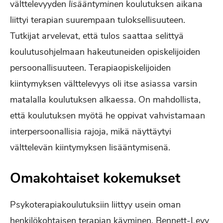
välttelevyyden
lisääntyminen
koulutuksen aikana
liittyi terapian suurempaan tuloksellisuuteen.
Tutkijat arvelevat, että tulos saattaa selittyä
koulutusohjelmaan hakeutuneiden opiskelijoiden
persoonallisuuteen. Terapiaopiskelijoiden
kiintymyksen välttelevyys oli itse asiassa varsin
matalalla koulutuksen alkaessa. On mahdollista,
että koulutuksen myötä he oppivat vahvistamaan
interpersoonallisia rajoja, mikä näyttäytyi
välttelevän kiintymyksen lisääntymisenä.
Omakohtaiset kokemukset
Psykoterapiakoulutuksiin liittyy usein oman
henkilökohtaisen terapian käyminen. Bennett-Levy