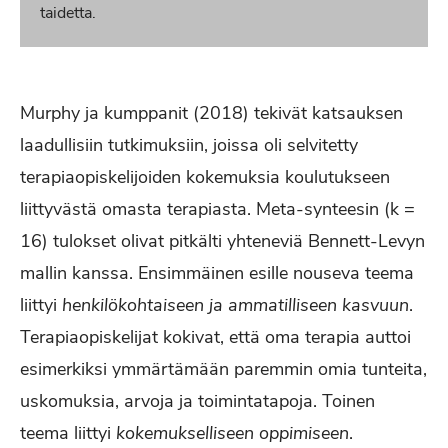
taidetta.
Murphy ja kumppanit (2018) tekivät katsauksen
laadullisiin tutkimuksiin, joissa oli selvitetty
terapiaopiskelijoiden kokemuksia koulutukseen
liittyvästä omasta terapiasta. Meta-synteesin (k =
16) tulokset olivat pitkälti yhteneviä Bennett-Levyn
mallin kanssa. Ensimmäinen esille nouseva teema
liittyi
henkilökohtaiseen ja ammatilliseen kasvuun
.
Terapiaopiskelijat kokivat, että oma terapia auttoi
esimerkiksi ymmärtämään paremmin omia tunteita,
uskomuksia, arvoja ja toimintatapoja. Toinen
teema liittyi
kokemukselliseen oppimiseen
.