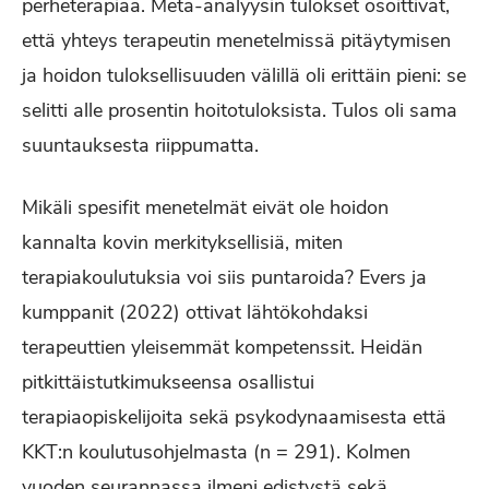
perheterapiaa. Meta-analyysin tulokset osoittivat,
että yhteys terapeutin menetelmissä pitäytymisen
ja hoidon tuloksellisuuden välillä oli erittäin pieni: se
selitti alle prosentin hoitotuloksista. Tulos oli sama
suuntauksesta riippumatta.
Mikäli spesifit menetelmät eivät ole hoidon
kannalta kovin merkityksellisiä, miten
terapiakoulutuksia voi siis puntaroida? Evers ja
kumppanit (2022) ottivat lähtökohdaksi
terapeuttien yleisemmät kompetenssit. Heidän
pitkittäistutkimukseensa osallistui
terapiaopiskelijoita sekä psykodynaamisesta että
KKT:n koulutusohjelmasta (n = 291). Kolmen
vuoden seurannassa ilmeni edistystä sekä