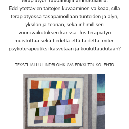
terapiatyön raudanlujia ammattilaisia.
Edellytettävien taitojen kuvaaminen vaikeaa, sillä
terapiatyössä tasapainoillaan tunteiden ja älyn,
yksilön ja teorian, sekä inhimillisen
vuorovaikutuksen kanssa. Jos terapiatyö
muistuttaa sekä tiedettä että taidetta, miten
psykoterapeutiksi kasvetaan ja kouluttaudutaan?
TEKSTI JALLU LINDBLOM
KUVA ERKKI TOUKOLEHTO