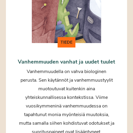
TIEDE
Vanhemmuuden vanhat ja uudet tuulet
Vanhemmuudella on vahva biologinen
perusta. Sen käytännöt ja vanhemmuustyylit
muotoutuvat kuitenkin aina
yhteiskunnallisessa kontekstissa. Viime
vuosikymmeninä vanhemmuudessa on
tapahtunut monia myönteisiä muutoksia,
mutta samalla siihen kohdistuvat odotukset ja
suorituspaineet ovat lisääntyneet.