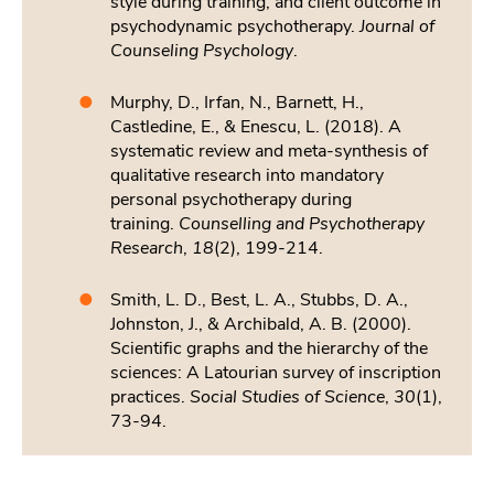
style during training, and client outcome in
psychodynamic psychotherapy.
Journal of
Counseling Psychology
.
Murphy, D., Irfan, N., Barnett, H.,
Castledine, E., & Enescu, L. (2018). A
systematic review and meta‐synthesis of
qualitative research into mandatory
personal psychotherapy during
training.
Counselling and Psychotherapy
Research
,
18
(2), 199-214.
Smith, L. D., Best, L. A., Stubbs, D. A.,
Johnston, J., & Archibald, A. B. (2000).
Scientific graphs and the hierarchy of the
sciences: A Latourian survey of inscription
practices.
Social Studies of Science
,
30
(1),
73-94.