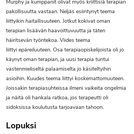
Murphy ja kumppanit olivat myös kriittisiä terapian
pakollisuutta vastaan. Neljäs esiintynyt teema
liittyikin
haitallisuuteen
. Jotkut kokivat oman
terapian lisäävän haavoittuvuutta ja täten
häiritsevän työntekoa. Viides teema
liittyi
epäreiluuteen
. Osa terapiaopiskelijoista oli jo
käynyt oman terapian, ja uusi terapia tuntui
vastenmieliseltä palaamiselta jo käsiteltyihin
asioihin. Kuudes teema liittyi
koskemattomuuteen
.
Joissakin terapiasuhteissa ilmeni vaikeita ongelmia
ja näitä oli hankala ratkoa, jos terapeutti oli
sidoksissa koulutusta tarjoavaan tahoon.
Lopuksi