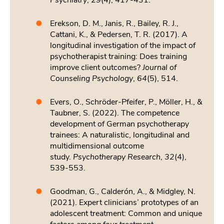
Psychiatry
,
29
(4), 417-431.
Erekson, D. M., Janis, R., Bailey, R. J.,
Cattani, K., & Pedersen, T. R. (2017). A
longitudinal investigation of the impact of
psychotherapist training: Does training
improve client outcomes?
Journal of
Counseling Psychology
,
64
(5), 514.
Evers, O., Schröder-Pfeifer, P., Möller, H., &
Taubner, S. (2022). The competence
development of German psychotherapy
trainees: A naturalistic, longitudinal and
multidimensional outcome
study.
Psychotherapy Research
,
32
(4),
539-553.
Goodman, G., Calderón, A., & Midgley, N.
(2021). Expert clinicians’ prototypes of an
adolescent treatment: Common and unique