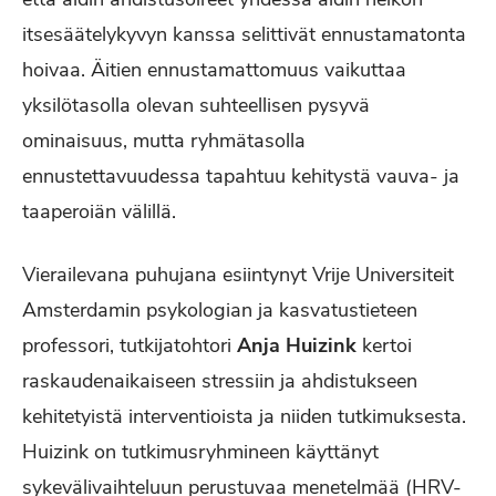
itsesäätelykyvyn kanssa selittivät ennustamatonta
hoivaa. Äitien ennustamattomuus vaikuttaa
yksilötasolla olevan suhteellisen pysyvä
ominaisuus, mutta ryhmätasolla
ennustettavuudessa tapahtuu kehitystä vauva- ja
taaperoiän välillä.
Vierailevana puhujana esiintynyt Vrije Universiteit
Amsterdamin psykologian ja kasvatustieteen
professori, tutkijatohtori
Anja Huizink
kertoi
raskaudenaikaiseen stressiin ja ahdistukseen
kehitetyistä interventioista ja niiden tutkimuksesta.
Huizink on tutkimusryhmineen käyttänyt
sykevälivaihteluun perustuvaa menetelmää (HRV-