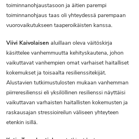
toiminnanohjaustasoon ja äitien parempi
toiminnanohjaus taas oli yhteydessä parempaan
vuorovaikutukseen taaperoikäisten kanssa.
Viivi Kaivolaisen
aluillaan oleva väitöskirja
käsittelee vanhemmuutta kehityskautena, johon
vaikuttavat vanhempien omat varhaiset haitalliset
kokemukset ja toisaalta resilienssitekijät.
Alustavien tutkimustulosten mukaan vanhemman
piirreresilienssi eli yksilöllinen resilienssi näyttäisi
vaikuttavan varhaisten haitallisten kokemusten ja
raskausajan stressioireilun väliseen yhteyteen
etenkin isillä.