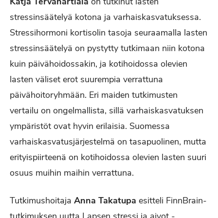
Katja Tervahartiala
on tutkinut lasten
stressinsäätelyä kotona ja varhaiskasvatuksessa.
Stressihormoni kortisolin tasoja seuraamalla lasten
stressinsäätelyä on pystytty tutkimaan niin kotona
kuin päivähoidossakin, ja kotihoidossa olevien
lasten väliset erot suurempia verrattuna
päivähoitoryhmään. Eri maiden tutkimusten
vertailu on ongelmallista, sillä varhaiskasvatuksen
ympäristöt ovat hyvin erilaisia. Suomessa
varhaiskasvatusjärjestelmä on tasapuolinen, mutta
erityispiirteenä on kotihoidossa olevien lasten suuri
osuus muihin maihin verrattuna.
Tutkimushoitaja
Anna Takatupa
esitteli FinnBrain-
tutkimuksen uutta Lapsen stressi ja aivot -