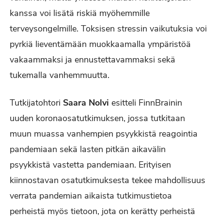
kanssa voi lisätä riskiä myöhemmille
terveysongelmille. Toksisen stressin vaikutuksia voi
pyrkiä lieventämään muokkaamalla ympäristöä
vakaammaksi ja ennustettavammaksi sekä
tukemalla vanhemmuutta.
Tutkijatohtori
Saara Nolvi
esitteli FinnBrainin
uuden koronaosatutkimuksen, jossa tutkitaan
muun muassa vanhempien psyykkistä reagointia
pandemiaan sekä lasten pitkän aikavälin
psyykkistä vastetta pandemiaan. Erityisen
kiinnostavan osatutkimuksesta tekee mahdollisuus
verrata pandemian aikaista tutkimustietoa
perheistä myös tietoon, jota on kerätty perheistä