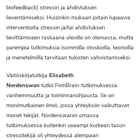
biofeedback) stressin ja ahdistuksen
lieventämiseksi. Huizinkin mukaan joitain lupaavia
interventioita stressin ja/tai ahdistuksen
lievittämiseen raskaana oleville on olemassa, mutta
parempia tutkimuksia isommilla otoskoilla, teorioilla
ja menetelmillä tarvitaan tulosten vahvistamiseksi.
Väitöskirjatutkija
Elisabeth
Nordenswan
tutkii
FinnBrain-tutkimuksessa
vanhemmuutta ja toiminnanohjausta. Se on
monimutkainen ilmiö, jossa yhteyksiin vaikuttavat
monet tekijät. Nordenswanin omassa
tutkimuksessa kuitenkin useampi korkean tason
stressitekijä oli yhteydessä alempaan