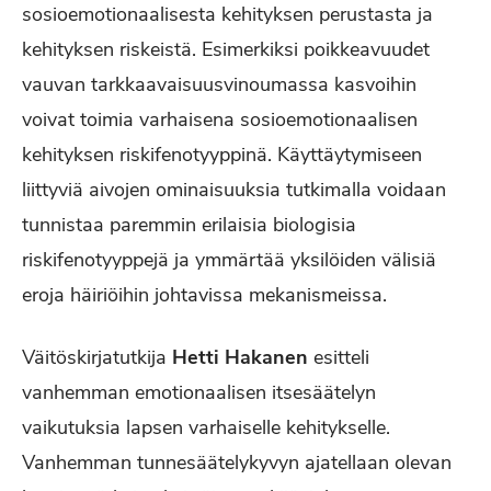
sosioemotionaalisesta kehityksen perustasta ja
kehityksen riskeistä. Esimerkiksi poikkeavuudet
vauvan tarkkaavaisuusvinoumassa kasvoihin
voivat toimia varhaisena sosioemotionaalisen
kehityksen riskifenotyyppinä. Käyttäytymiseen
liittyviä aivojen ominaisuuksia tutkimalla voidaan
tunnistaa paremmin erilaisia biologisia
riskifenotyyppejä ja ymmärtää yksilöiden välisiä
eroja häiriöihin johtavissa mekanismeissa.
Väitöskirjatutkija
Hetti Hakanen
esitteli
vanhemman emotionaalisen itsesäätelyn
vaikutuksia lapsen varhaiselle kehitykselle.
Vanhemman tunnesäätelykyvyn ajatellaan olevan