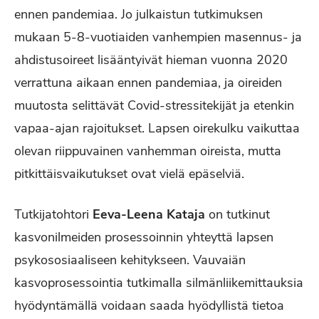
ennen pandemiaa. Jo julkaistun tutkimuksen
mukaan 5-8-vuotiaiden vanhempien masennus- ja
ahdistusoireet lisääntyivät hieman vuonna 2020
verrattuna aikaan ennen pandemiaa, ja oireiden
muutosta selittävät Covid-stressitekijät ja etenkin
vapaa-ajan rajoitukset. Lapsen oirekulku vaikuttaa
olevan riippuvainen vanhemman oireista, mutta
pitkittäisvaikutukset ovat vielä epäselviä.
Tutkijatohtori
Eeva-Leena Kataja
on tutkinut
kasvonilmeiden prosessoinnin yhteyttä lapsen
psykososiaaliseen kehitykseen. Vauvaiän
kasvoprosessointia tutkimalla silmänliikemittauksia
hyödyntämällä voidaan saada hyödyllistä tietoa