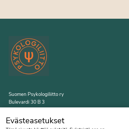
Suomen Psykologiliitto ry
Bulevardi 30 B 3
00120 Helsinki
Puh. 09-6122 9122
Evästeasetukset
Psykologiliiton sivut