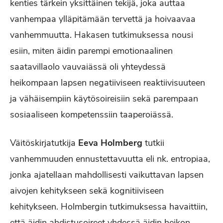
kenties tärkein yksittäinen tekijä, joka auttaa
vanhempaa ylläpitämään tervettä ja hoivaavaa
vanhemmuutta. Hakasen tutkimuksessa nousi
esiin, miten äidin parempi emotionaalinen
saatavillaolo vauvaiässä oli yhteydessä
heikompaan lapsen negatiiviseen reaktiivisuuteen
ja vähäisempiin käytösoireisiin sekä parempaan
sosiaaliseen kompetenssiin taaperoiässä.
Väitöskirjatutkija
Eeva Holmberg
tutkii
vanhemmuuden ennustettavuutta eli nk. entropiaa,
jonka ajatellaan mahdollisesti vaikuttavan lapsen
aivojen kehitykseen sekä kognitiiviseen
kehitykseen. Holmbergin tutkimuksessa havaittiin,
että äidin ahdistusoireet yhdessä äidin heikon