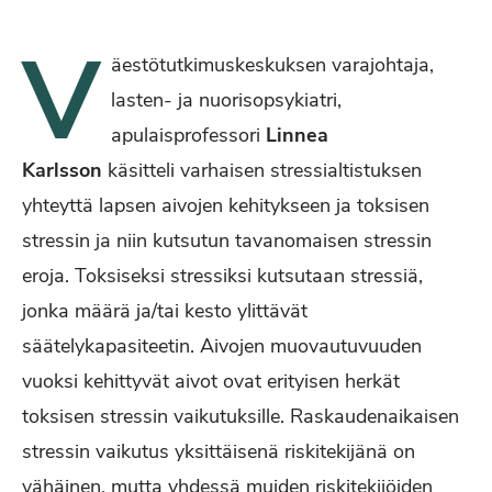
V
äestötutkimuskeskuksen varajohtaja,
lasten- ja nuorisopsykiatri,
apulaisprofessori
Linnea
Karlsson
käsitteli varhaisen stressialtistuksen
yhteyttä lapsen aivojen kehitykseen ja toksisen
stressin ja niin kutsutun tavanomaisen stressin
eroja. Toksiseksi stressiksi kutsutaan stressiä,
jonka määrä ja/tai kesto ylittävät
säätelykapasiteetin. Aivojen muovautuvuuden
vuoksi kehittyvät aivot ovat erityisen herkät
toksisen stressin vaikutuksille. Raskaudenaikaisen
stressin vaikutus yksittäisenä riskitekijänä on
vähäinen, mutta yhdessä muiden riskitekijöiden