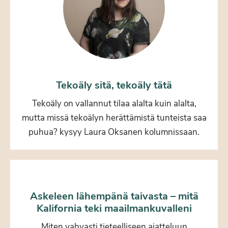
Tekoäly sitä, tekoäly tätä
Tekoäly on vallannut tilaa alalta kuin alalta,
mutta missä tekoälyn herättämistä tunteista saa
puhua? kysyy Laura Oksanen kolumnissaan.
Askeleen lähempänä taivasta – mitä
Kalifornia teki maailmankuvalleni
Miten vahvasti tieteelliseen ajatteluun