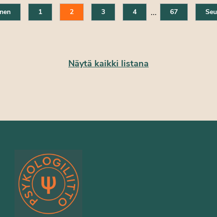
…
inen
1
2
3
4
67
Seu
Näytä kaikki listana