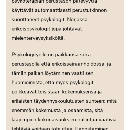
psykoterapian perustason pätevyyttä
käyttävät automaattisesti perustutkinnon
suorittaneet psykologit. Norjassa
erikoispsykologit jopa johtavat
mielenterveysyksiköitä.
Psykologityölle on paikkansa sekä
perustasolla että erikoissairaanhoidossa, ja
tämän paikan löytäminen vaatii sen
huomioimista, että myös psykologit
poikkeavat toisistaan kokemuksensa ja
erilaisten täydennyskoulutusten suhteen: mitä
enemmän kokemusta ja osaamista, sitä
laajempien kokonaisuuksien hallintaa vaativia
tehtäviä voidaan toteuttaa. Panostaminen