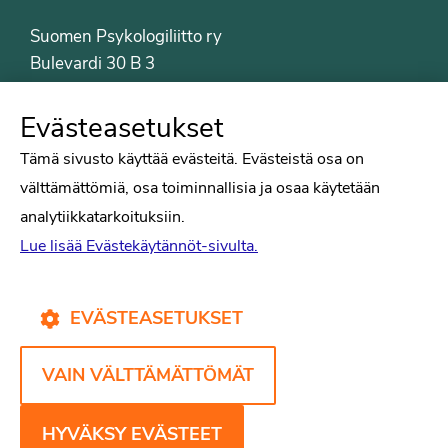
Suomen Psykologiliitto ry
Bulevardi 30 B 3
00120 Helsinki
Puh. 09-6122 9122
Evästeasetukset
Psykologiliiton sivut
Tämä sivusto käyttää evästeitä. Evästeistä osa on
välttämättömiä, osa toiminnallisia ja osaa käytetään
Työelämä
analytiikkatarkoituksiin.
Tiede
Lue lisää Evästekäytännöt-sivulta.
Puheenvuorot
Liitto
Kirjat
EVÄSTEASETUKSET
Yhteystiedot
VAIN VÄLTTÄMÄTTÖMÄT
Psykologiliiton verkkosivut
Evästekäytännöt
HYVÄKSY EVÄSTEET