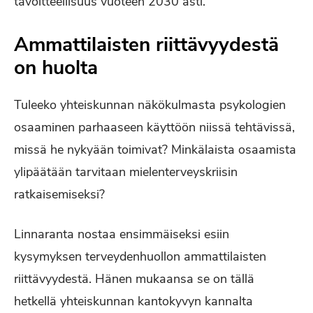
tavoitteellisuus vuoteen 2030 asti.
Ammattilaisten riittävyydestä
on huolta
Tuleeko yhteiskunnan näkökulmasta psykologien
osaaminen parhaaseen käyttöön niissä tehtävissä,
missä he nykyään toimivat? Minkälaista osaamista
ylipäätään tarvitaan mielenterveyskriisin
ratkaisemiseksi?
Linnaranta nostaa ensimmäiseksi esiin
kysymyksen terveydenhuollon ammattilaisten
riittävyydestä. Hänen mukaansa se on tällä
hetkellä yhteiskunnan kantokyvyn kannalta