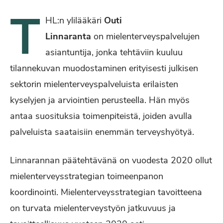
T
HL:n ylilääkäri
Outi
Linnaranta
on mielenterveyspalvelujen
asiantuntija, jonka tehtäviin kuuluu
tilannekuvan muodostaminen erityisesti julkisen
sektorin mielenterveyspalveluista erilaisten
kyselyjen ja arviointien perusteella. Hän myös
antaa suosituksia toimenpiteistä, joiden avulla
palveluista saataisiin enemmän terveyshyötyä.
Linnarannan päätehtävänä on vuodesta 2020 ollut
mielenterveysstrategian toimeenpanon
koordinointi. Mielenterveysstrategian tavoitteena
on turvata mielenterveystyön jatkuvuus ja