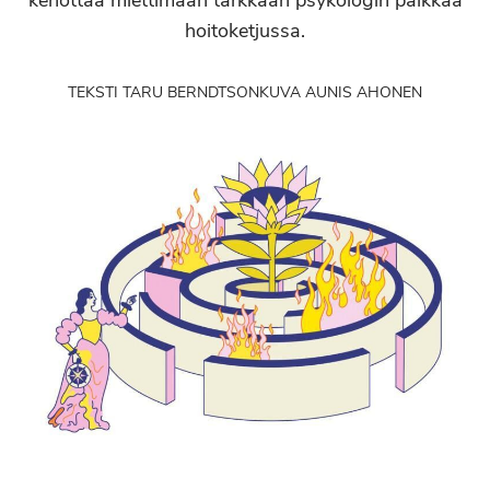
kehottaa miettimään tarkkaan psykologin paikkaa
hoitoketjussa.
TEKSTI TARU BERNDTSON
KUVA AUNIS AHONEN