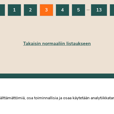
…
1
2
3
4
5
13
Takaisin normaaliin listaukseen
 ry
Työelämä
älttämättömiä, osa toiminnallisia ja osaa käytetään analytiikkatar
Tiede
Puheenvuorot
Liitto