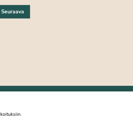
Seuraava
Yhteystiedot
koituksiin.
Psykologiliiton verkkosivut
Evästekäytännöt