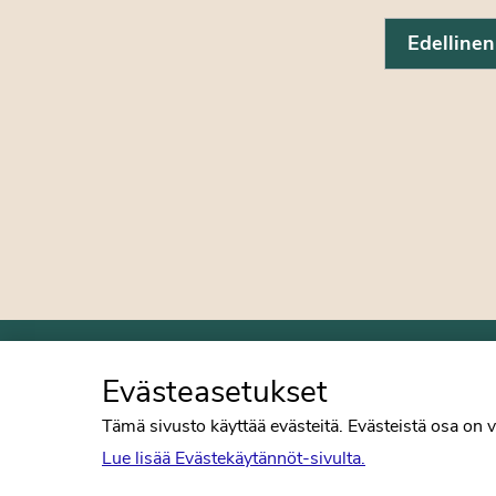
Edellinen
Evästeasetukset
Suomen Psykologiliitto
Tämä sivusto käyttää evästeitä. Evästeistä osa on v
Bulevardi 30 B 3
Lue lisää Evästekäytännöt-sivulta.
00120 Helsinki
Puh. 09-6122 9122