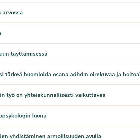
a arvossa
n
kuun täyttämisessä
isi tärkeä huomioida osana adhd:n oirekuvaa ja hoito
in työ on yhteiskunnallisesti vaikuttavaa
opsykologin luona
den yhdistäminen armollisuuden avulla