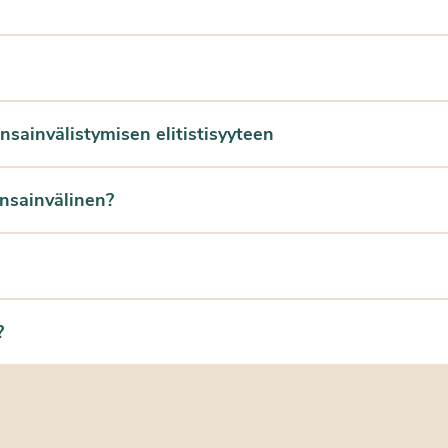
sainvälistymisen elitistisyyteen
ansainvälinen?
?