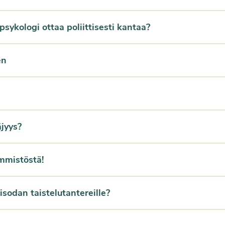
psykologi ottaa poliittisesti kantaa?
en
äjyys?
emmistöstä!
sodan taistelutantereille?