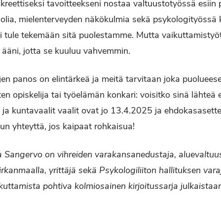
nkreettiseksi tavoitteekseni nostaa valtuustotyössä esiin
lia, mielenterveyden näkökulmia sekä psykologityössä k
tule tekemään sitä puolestamme. Mutta vaikuttamistyötä
ääni, jotta se kuuluu vahvemmin.
jen panos on elintärkeä ja meitä tarvitaan joka puolueese
itten opiskelija tai työelämän konkari: voisitko sinä lähte
ja kuntavaalit vaalit ovat jo 13.4.2025 ja ehdokasasette
un yhteyttä, jos kaipaat rohkaisua!
ia Sangervo on vihreiden varakansanedustaja, aluevaltu
kanmaalla, yrittäjä sekä Psykologiliiton hallituksen vara
ikuttamista pohtiva kolmiosainen kirjoitussarja julkaist