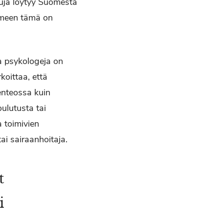
tuja löytyy Suomesta
limeen tämä on
ta psykologeja on
koittaa, että
enteossa kuin
ulutusta tai
 toimivien
ai sairaanhoitaja.
t
i