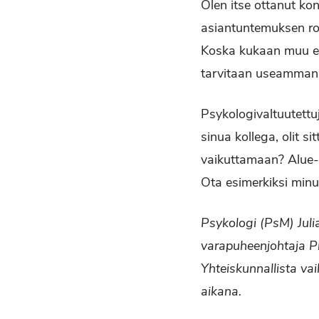
Olen itse ottanut ko
asiantuntemuksen roo
Koska kukaan muu ei 
tarvitaan useamman 
Psykologivaltuutettu
sinua kollega, olit s
vaikuttamaan? Alue- 
Ota esimerkiksi minu
Psykologi (PsM) Jul
varapuheenjohtaja Pir
Yhteiskunnallista va
aikana.