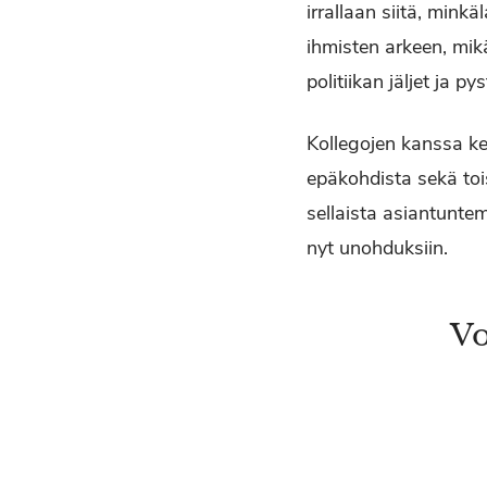
irrallaan siitä, mink
ihmisten arkeen, mik
politiikan jäljet ja 
Kollegojen kanssa kes
epäkohdista sekä tois
sellaista asiantunte
nyt unohduksiin.
Vo