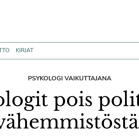
ITTO
KIRJAT
PSYKOLOGI VAIKUTTAJANA
logit pois poli
vähemmistöstä