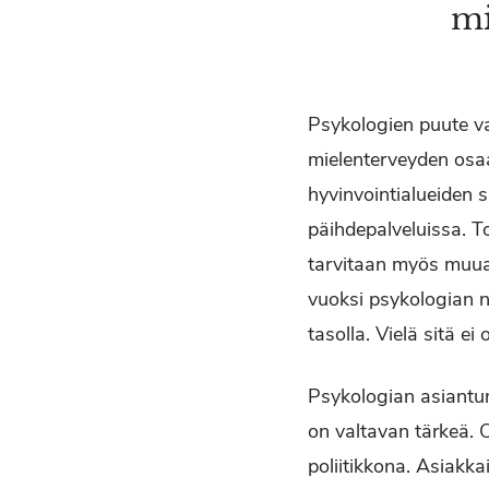
mi
Psykologien puute va
mielenterveyden osaa
hyvinvointialueiden s
päihdepalveluissa. T
tarvitaan myös muual
vuoksi psykologian n
tasolla. Vielä sitä ei
Psykologian asiantu
on valtavan tärkeä. O
poliitikkona. Asiakka