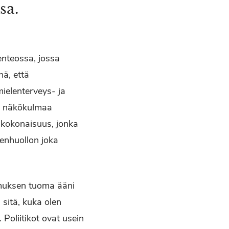
sa.
enteossa, jossa
ä, että
mielenterveys- ja
en näkökulmaa
 kokonaisuus, jonka
denhuollon joka
emuksen tuoma ääni
 sitä, kuka olen
 Poliitikot ovat usein