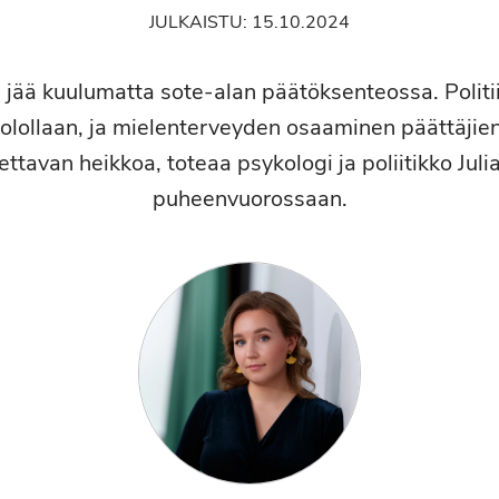
JULKAISTU:
15.10.2024
 jää kuulumatta sote-alan päätöksenteossa. Politi
aolollaan, ja mielenterveyden osaaminen päättäjie
tettavan heikkoa, toteaa psykologi ja poliitikko Jul
puheenvuorossaan.