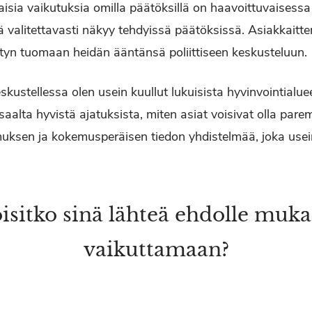
älaisia vaikutuksia omilla päätöksillä on haavoittuvaises
ä valitettavasti näkyy tehdyissä päätöksissä. Asiakkaitte
pystyn tuomaan heidän ääntänsä poliittiseen keskusteluun.
kustellessa olen usein kuullut lukuisista hyvinvointialue
aalta hyvistä ajatuksista, miten asiat voisivat olla par
muksen ja kokemusperäisen tiedon yhdistelmää, joka usein
isitko sinä lähteä ehdolle muk
vaikuttamaan?