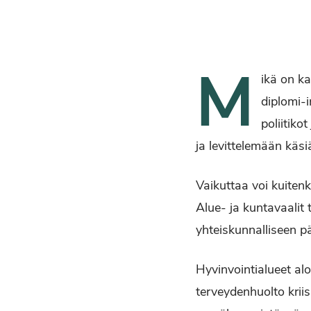
M
ikä on ka
diplomi-i
poliitik
ja levittelemään käsi
Vaikuttaa voi kuiten
Alue- ja kuntavaalit
yhteiskunnalliseen 
Hyvinvointialueet al
terveydenhuolto krii