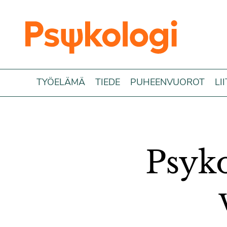
Siirry sisältöön
TYÖELÄMÄ
TIEDE
PUHEENVUOROT
LI
Psyko