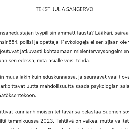
TEKSTI JULIA SANGERVO
nsanedustajan tyypillisin ammattitausta? Lääkäri, sairaanh
nsinööri, poliisi ja opettaja. Psykologeja ei sen sijaan ol
ot joutuvat jatkuvasti kohtaamaan mielenterveysongelmie
ään sen edessä, mitä asialle voisi tehdä.
kin muuallakin kuin eduskunnassa, ja seuraavat vaalit ov
 tarkoittavat uutta mahdollisuutta saada psykologian as
päätöksentekoon.
oittivat kunnianhimoisen tehtävänsä pelastaa Suomen sos
siltä tammikuussa 2023. Tehtävä on vaikea, mutta valitet