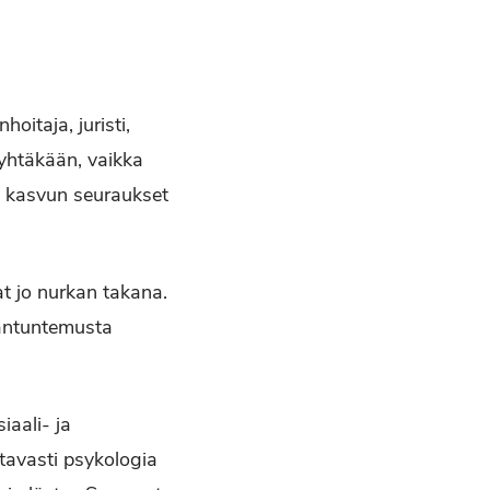
oitaja, juristi,
e yhtäkään, vaikka
n kasvun seuraukset
at jo nurkan takana.
iantuntemusta
iaali- ja
tavasti psykologia