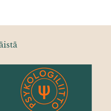
äistä