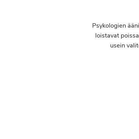
Psykologien ääni
loistavat poiss
usein vali