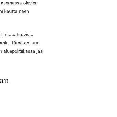
sa asemassa olevien
ni kautta näen
ella tapahtuvista
emmin. Tämä on juuri
 aluepolitiikassa jää
aan