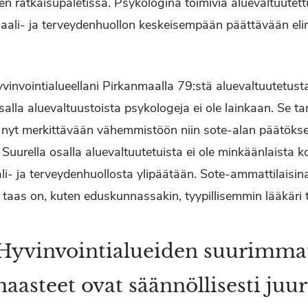
 ratkaisupaletissa. Psykologina toimivia aluevaltuutet
siaali- ja terveydenhuollon keskeisempään päättävään e
yvinvointialueellani Pirkanmaalla 79:stä aluevaltuutetus
alla aluevaltuustoista psykologeja ei ole lainkaan. Se tar
ä nyt merkittävään vähemmistöön niin sote-alan päätöks
uurella osalla aluevaltuutetuista ei ole minkäänlaista ko
i- ja terveydenhuollosta ylipäätään. Sote-ammattilaisina
 taas on, kuten eduskunnassakin, tyypillisemmin lääkäri t
Hyvinvointialueiden suurimma
haasteet ovat säännöllisesti juur