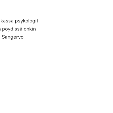
ikassa psykologit
n pöydissä onkin
ia Sangervo