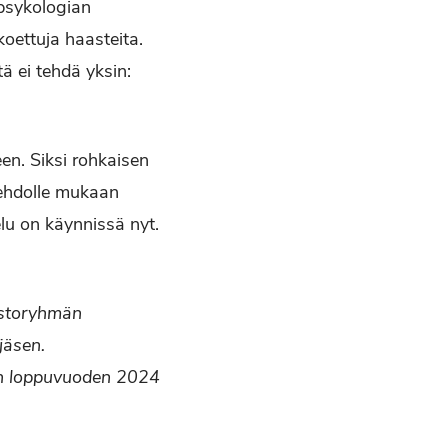
 psykologian
oettuja haasteita.
 ei tehdä yksin:
en. Siksi rohkaisen
ä ehdolle mukaan
lu on käynnissä nyt.
ustoryhmän
jäsen.
aan loppuvuoden 2024