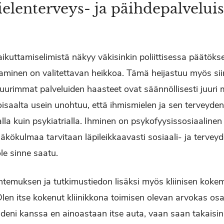
elenterveys- ja päihdepalveluis
ikuttamiselimistä näkyy väkisinkin poliittisessa päätöks
minen on valitettavan heikkoa. Tämä heijastuu myös siin
uurimmat palveluiden haasteet ovat säännöllisesti juuri 
oisaalta usein unohtuu, että ihmismielen ja sen terveyd
la kuin psykiatrialla. Ihminen on psykofyysissosiaalinen
äkökulmaa tarvitaan läpileikkaavasti sosiaali- ja tervey
 ole sinne saatu.
ntemuksen ja tutkimustiedon lisäksi myös kliinisen kok
len itse kokenut kliinikkona toimisen olevan arvokas osa
ideni kanssa en ainoastaan itse auta, vaan saan takaisin.