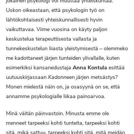
jokainen psykologi voi muuttaa yhteiskuntaa.
Uskon oikeastaan, että psykologin työ on
lähtökohtaisesti yhteiskunnallisesti hyvin
vaikuttavaa. Viime vuosina on käyty paljon
keskustelua terapeuttisesta vallasta ja
tunnekeskustelun liiasta yleistymisestä – olemmeko
me kadottaneet järjen tunteiden ylivallalle, kuten
esimerkiksi kansanedustaja
Anna Kontula
esittää
uutuuskirjassaan
Kadonneen järjen metsästys?
Monen mielestä näin on, ja osasyynä on se, että
annamme psykologialle liikaa painoarvoa.
Minä väitän päinvastoin. Minusta emme ole
menneet tarpeeksi kohti tunteita, tarpeeksi kohti
sitä, mikä sattuu, tarpeeksi kohti sitä, mitä meidän