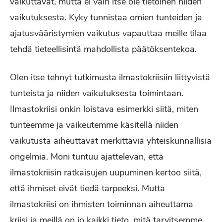
vaikuttavat, mutta ei vain itse ole tietoinen niiden
vaikutuksesta. Kyky tunnistaa omien tunteiden ja
ajatusvääristymien vaikutus vapauttaa meille tilaa
tehdä tieteellisintä mahdollista päätöksentekoa.
Olen itse tehnyt tutkimusta ilmastokriisiin liittyvistä
tunteista ja niiden vaikutuksesta toimintaan.
Ilmastokriisi onkin loistava esimerkki siitä, miten
tunteemme ja vaikeutemme käsitellä niiden
vaikutusta aiheuttavat merkittäviä yhteiskunnallisia
ongelmia. Moni tuntuu ajattelevan, että
ilmastokriisin ratkaisujen uupuminen kertoo siitä,
että ihmiset eivät tiedä tarpeeksi. Mutta
ilmastokriisi on ihmisten toiminnan aiheuttama
kriisi ja meillä on jo kaikki tieto, mitä tarvitsemme