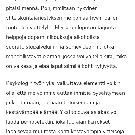
pitäisi mennä. Pohjimmiltaan nykyinen
yhteiskuntajärjestyksemme pohjaa hyvin paljon
tunteiden välttelylle. Meillä on loputon tarjonta
helppoja dopamiinikoukkuja alkoholista
suoratoistopalveluihin ja somevideoihin, jotka
mahdollistavat elämän, jossa voi vältellä sitä, mikä
on vaikeaa ja elää laput silmillä kohti tyhjyyttä.
Psykologin työn yksi vaikuttava elementti voikin
olla, että me voimme auttaa ihmisiä pysähtymään
ja kohtamaan, elämään tietoisempaa ja
kestävämpää elämää. Yksi toipuva asiakas voi
luoda perhosefektin, joka luo ajan kerrokset
läpäisevää muutosta kohti kestävämpiä yhteisöjä