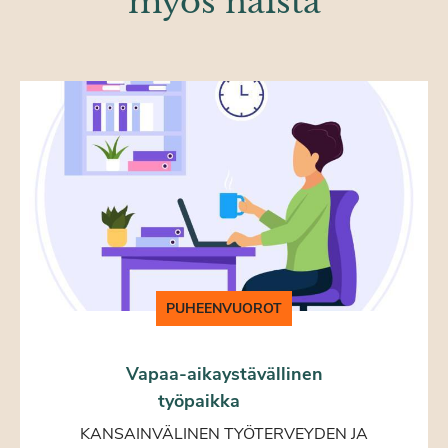
myös näistä
PUHEENVUOROT
Vapaa-aikaystävällinen
työpaikka
KANSAINVÄLINEN TYÖTERVEYDEN JA