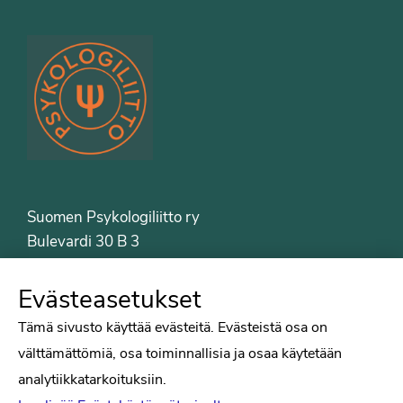
Suomen Psykologiliitto ry
Bulevardi 30 B 3
00120 Helsinki
Puh. 09-6122 9122
Evästeasetukset
Psykologiliiton sivut
Tämä sivusto käyttää evästeitä. Evästeistä osa on
välttämättömiä, osa toiminnallisia ja osaa käytetään
Työelämä
analytiikkatarkoituksiin.
Tiede