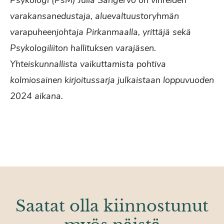
Psykologi (PsM) Julia Sangervo on vihreiden
varakansanedustaja, aluevaltuustoryhmän
varapuheenjohtaja Pirkanmaalla, yrittäjä sekä
Psykologiliiton hallituksen varajäsen.
Yhteiskunnallista vaikuttamista pohtiva
kolmiosainen kirjoitussarja julkaistaan loppuvuoden
2024 aikana.
Saatat olla kiinnostunut