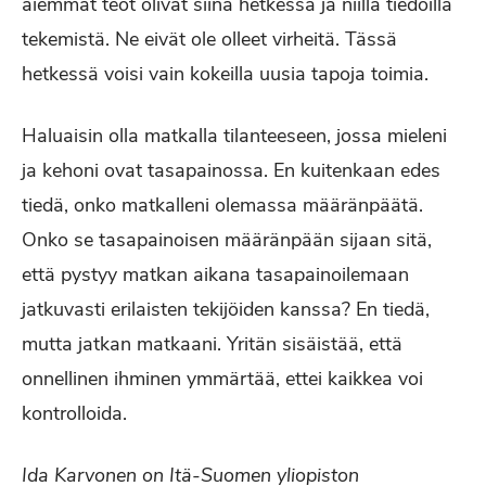
aiemmat teot olivat siinä hetkessä ja niillä tiedoilla
tekemistä. Ne eivät ole olleet virheitä. Tässä
hetkessä voisi vain kokeilla uusia tapoja toimia.
Haluaisin olla matkalla tilanteeseen, jossa mieleni
ja kehoni ovat tasapainossa. En kuitenkaan edes
tiedä, onko matkalleni olemassa määränpäätä.
Onko se tasapainoisen määränpään sijaan sitä,
että pystyy matkan aikana tasapainoilemaan
jatkuvasti erilaisten tekijöiden kanssa? En tiedä,
mutta jatkan matkaani. Yritän sisäistää, että
onnellinen ihminen ymmärtää, ettei kaikkea voi
kontrolloida.
Ida Karvonen on Itä-Suomen yliopiston