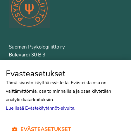
Suomen Psykologiliitto ry
Bulevardi 30 B 3
00120 Helsinki
Puh. 09-6122 9122
Evästeasetukset
Psykologiliiton sivut
Tämä sivusto käyttää evästeitä. Evästeistä osa on
välttämättömiä, osa toiminnallisia ja osaa käytetään
Työelämä
analytiikkatarkoituksiin.
Tiede
Lue lisää Evästekäytännöt-sivulta.
Puheenvuorot
Liitto
Kirjat
EVÄSTEASETUKSET