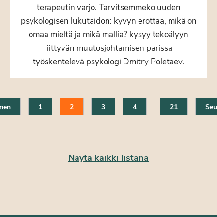
terapeutin varjo. Tarvitsemmeko uuden
psykologisen lukutaidon: kyvyn erottaa, mikä on
omaa mieltä ja mikä mallia? kysyy tekoälyyn
liittyvän muutosjohtamisen parissa
työskentelevä psykologi Dmitry Poletaev.
…
inen
1
2
3
4
21
Seu
Näytä kaikki listana