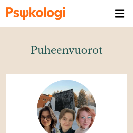
Siirry sisältöön
Puheenvuorot