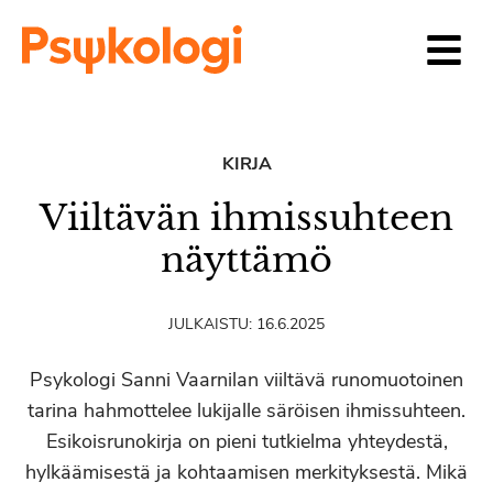
Siirry sisältöön
KIRJA
Viiltävän ihmissuhteen
näyttämö
JULKAISTU:
16.6.2025
Psykologi Sanni Vaarnilan viiltävä runomuotoinen
tarina hahmottelee lukijalle säröisen ihmissuhteen.
Esikoisrunokirja on pieni tutkielma yhteydestä,
hylkäämisestä ja kohtaamisen merkityksestä. Mikä