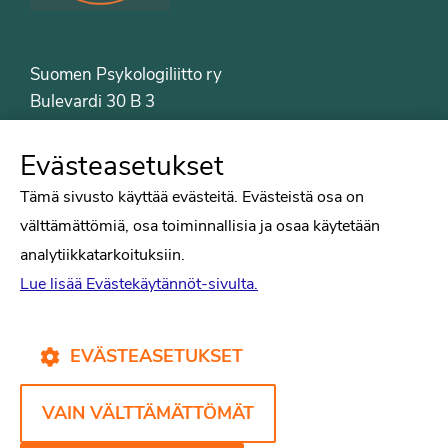
Suomen Psykologiliitto ry
Bulevardi 30 B 3
00120 Helsinki
Puh. 09-6122 9122
Evästeasetukset
Psykologiliiton sivut
Tämä sivusto käyttää evästeitä. Evästeistä osa on
välttämättömiä, osa toiminnallisia ja osaa käytetään
Työelämä
analytiikkatarkoituksiin.
Tiede
Lue lisää Evästekäytännöt-sivulta.
Puheenvuorot
Liitto
Kirjat
EVÄSTEASETUKSET
Yhteystiedot
VAIN VÄLTTÄMÄTTÖMÄT
Psykologiliiton verkkosivut