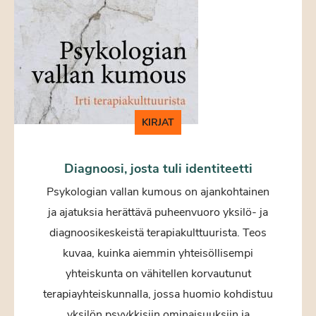
KIRJAT
Diagnoosi, josta tuli identiteetti
Psykologian vallan kumous on ajankohtainen
ja ajatuksia herättävä puheenvuoro yksilö- ja
diagnoosikeskeistä terapiakulttuurista. Teos
kuvaa, kuinka aiemmin yhteisöllisempi
yhteiskunta on vähitellen korvautunut
terapiayhteiskunnalla, jossa huomio kohdistuu
yksilön psyykkisiin ominaisuuksiin ja