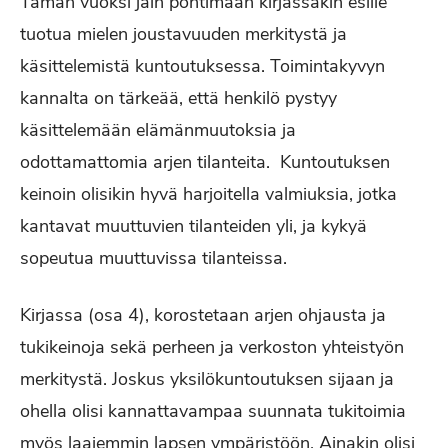
Tämän vuoksi jäin pohtimaan kirjassakin esille
tuotua mielen joustavuuden merkitystä ja
käsittelemistä kuntoutuksessa. Toimintakyvyn
kannalta on tärkeää, että henkilö pystyy
käsittelemään elämänmuutoksia ja
odottamattomia arjen tilanteita. Kuntoutuksen
keinoin olisikin hyvä harjoitella valmiuksia, jotka
kantavat muuttuvien tilanteiden yli, ja kykyä
sopeutua muuttuvissa tilanteissa.
Kirjassa (osa 4), korostetaan arjen ohjausta ja
tukikeinoja sekä perheen ja verkoston yhteistyön
merkitystä. Joskus yksilökuntoutuksen sijaan ja
ohella olisi kannattavampaa suunnata tukitoimia
myös laajemmin lapsen ympäristöön. Ainakin olisi