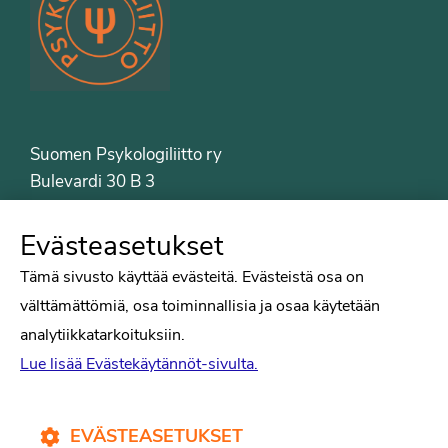
Suomen Psykologiliitto ry
Bulevardi 30 B 3
00120 Helsinki
Puh. 09-6122 9122
Evästeasetukset
Psykologiliiton sivut
Tämä sivusto käyttää evästeitä. Evästeistä osa on
välttämättömiä, osa toiminnallisia ja osaa käytetään
Työelämä
analytiikkatarkoituksiin.
Tiede
Lue lisää Evästekäytännöt-sivulta.
Puheenvuorot
Liitto
Kirjat
EVÄSTEASETUKSET