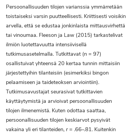
Persoonallisuuden tilojen varianssia ymmärretään
toistaiseksi varsin puutteellisesti. Kriittisesti voisikin
arvella, että se edustaa jonkinlaista mittausvirhettä
tai vinoumaa. Fleeson ja Law (2015) tarkastelivat
ilmiön luotettavuutta intensiivisellä
tutkimusasetelmalla. Tutkittavat (n = 97)
osallistuivat yhteensä 20 kertaa tunnin mittaisiin
järjestettyihin tilanteisiin (esimerkiksi bingon
pelaamiseen ja taideteoksen arviointiin).
Tutkimusavustajat seurasivat tutkittavien
käyttäytymistä ja arvioivat persoonallisuuden
tilojen ilmenemistä. Kuten odottaa saattaa,
persoonallisuuden tilojen keskiarvot pysyivät
vakaina yli eri tilanteiden,
r
= .66–.81. Kuitenkin