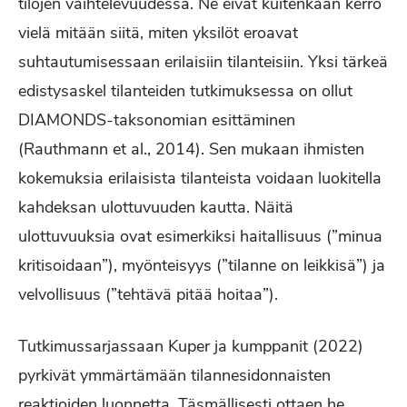
tilojen vaihtelevuudessa. Ne eivät kuitenkaan kerro
vielä mitään siitä, miten yksilöt eroavat
suhtautumisessaan erilaisiin tilanteisiin. Yksi tärkeä
edistysaskel tilanteiden tutkimuksessa on ollut
DIAMONDS-taksonomian esittäminen
(Rauthmann et al., 2014). Sen mukaan ihmisten
kokemuksia erilaisista tilanteista voidaan luokitella
kahdeksan ulottuvuuden kautta. Näitä
ulottuvuuksia ovat esimerkiksi haitallisuus (”minua
kritisoidaan”), myönteisyys (”tilanne on leikkisä”) ja
velvollisuus (”tehtävä pitää hoitaa”).
Tutkimussarjassaan Kuper ja kumppanit (2022)
pyrkivät ymmärtämään tilannesidonnaisten
reaktioiden luonnetta. Täsmällisesti ottaen he