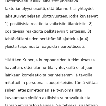
luotettavasti. Kaikki aineistot yhdistävä
faktorianalyysi osoitti, että tilanne-tila-yhteydet
jakautuivat neljään ulottuvuuteen, jotka kuvasivat
1) positiivisia reaktioita vaikeisiin tilanteisiin, 2)
positiivisia reaktioita palkitseviin tilanteisiin, 3)
tehtävätilanteiden herättämää ajattelua ja 4)
yleistä taipumusta reagoida neuroottisesti.
Yllättäen Kuper ja kumppaneiden tutkimuksessa
havaittiin, ettei tilanne-tila-yhteyksillä ollut juuri
lainkaan korrelaatioita perinteisemmillä tavoilla
mitattuihin persoonallisuuspiirteisiin. Tämä viittaa
siihen, ettei piirreteorian selitysvoima riitä
kuvaamaan yksilön aktiivista vuorovaikutusta
tämän ympäristön kanssa. Selitykseksi saatetaan