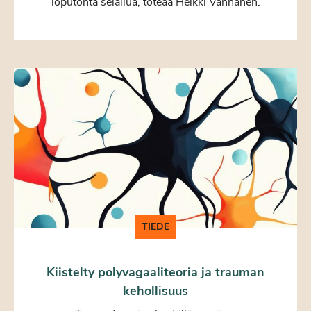
loputonta selailua, toteaa Heikki Vanhanen.
TIEDE
Kiistelty polyvagaaliteoria ja trauman
kehollisuus