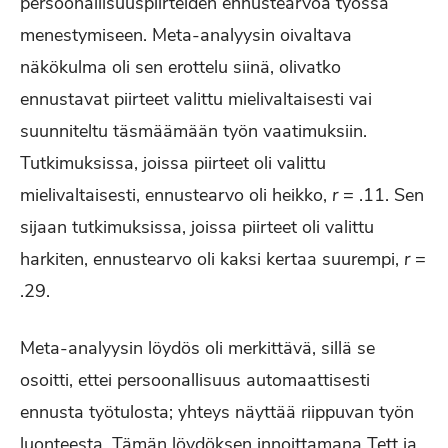
persoonallisuuspiirteiden ennustearvoa työssä
menestymiseen. Meta-analyysin oivaltava
näkökulma oli sen erottelu siinä, olivatko
ennustavat piirteet valittu mielivaltaisesti vai
suunniteltu täsmäämään työn vaatimuksiin.
Tutkimuksissa, joissa piirteet oli valittu
mielivaltaisesti, ennustearvo oli heikko,
r
= .11. Sen
sijaan tutkimuksissa, joissa piirteet oli valittu
harkiten, ennustearvo oli kaksi kertaa suurempi,
r
=
.29.
Meta-analyysin löydös oli merkittävä, sillä se
osoitti, ettei persoonallisuus automaattisesti
ennusta työtulosta; yhteys näyttää riippuvan työn
luonteesta. Tämän löydöksen innoittamana Tett ja