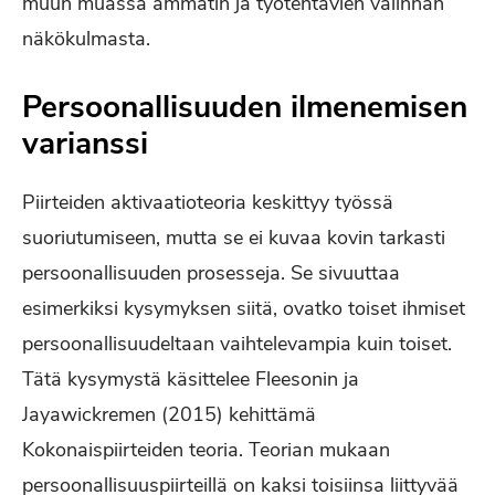
muun muassa ammatin ja työtehtävien valinnan
näkökulmasta.
Persoonallisuuden ilmenemisen
varianssi
Piirteiden aktivaatioteoria keskittyy työssä
suoriutumiseen, mutta se ei kuvaa kovin tarkasti
persoonallisuuden prosesseja. Se sivuuttaa
esimerkiksi kysymyksen siitä, ovatko toiset ihmiset
persoonallisuudeltaan vaihtelevampia kuin toiset.
Tätä kysymystä käsittelee Fleesonin ja
Jayawickremen (2015) kehittämä
Kokonaispiirteiden teoria. Teorian mukaan
persoonallisuuspiirteillä on kaksi toisiinsa liittyvää