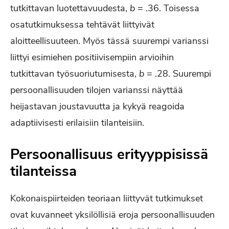
tutkittavan luotettavuudesta,
b
= .36. Toisessa
osatutkimuksessa tehtävät liittyivät
aloitteellisuuteen. Myös tässä suurempi varianssi
liittyi esimiehen positiivisempiin arvioihin
tutkittavan työsuoriutumisesta,
b
= .28. Suurempi
persoonallisuuden tilojen varianssi näyttää
heijastavan joustavuutta ja kykyä reagoida
adaptiivisesti erilaisiin tilanteisiin.
Persoonallisuus erityyppisissä
tilanteissa
Kokonaispiirteiden teoriaan liittyvät tutkimukset
ovat kuvanneet yksilöllisiä eroja persoonallisuuden