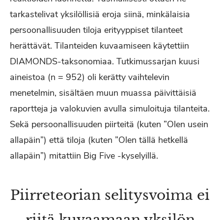
tarkastelivat yksilöllisiä eroja siinä, minkälaisia
persoonallisuuden tiloja erityyppiset tilanteet
herättävät. Tilanteiden kuvaamiseen käytettiin
DIAMONDS-taksonomiaa. Tutkimussarjan kuusi
aineistoa (n = 952) oli kerätty vaihtelevin
menetelmin, sisältäen muun muassa päivittäisiä
raportteja ja valokuvien avulla simuloituja tilanteita.
Sekä persoonallisuuden piirteitä (kuten ”Olen usein
allapäin”) että tiloja (kuten ”Olen tällä hetkellä
allapäin”) mitattiin Big Five -kyselyillä.
Piirreteorian selitysvoima ei
riitä kuvaamaan yksilön