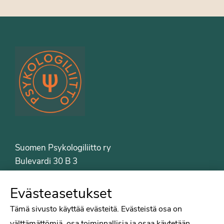
Suomen Psykologiliitto ry
Bulevardi 30 B 3
00120 Helsinki
Puh. 09-6122 9122
Evästeasetukset
Psykologiliiton sivut
Tämä sivusto käyttää evästeitä. Evästeistä osa on
välttämättömiä, osa toiminnallisia ja osaa käytetään