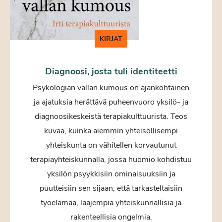
KIRJAT
Diagnoosi, josta tuli identiteetti
Psykologian vallan kumous on ajankohtainen
ja ajatuksia herättävä puheenvuoro yksilö- ja
diagnoosikeskeistä terapiakulttuurista. Teos
kuvaa, kuinka aiemmin yhteisöllisempi
yhteiskunta on vähitellen korvautunut
terapiayhteiskunnalla, jossa huomio kohdistuu
yksilön psyykkisiin ominaisuuksiin ja
puutteisiin sen sijaan, että tarkasteltaisiin
työelämää, laajempia yhteiskunnallisia ja
rakenteellisia ongelmia.