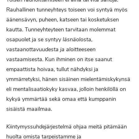
Rauhallinen tunneyhteys toiseen voi syntyä myös
äänensävyn, puheen, katseen tai kosketuksen
kautta. Tunneyhteyteen tarvitaan molemmat
osapuolet ja se syntyy
läsnäolosta,
vastaanottavuudesta
ja aloitteeseen
vastaamisesta.
Kun ihminen on itse saanut
empaattista hoivaa, tullut nähdyksi ja
ymmärretyksi, hänen sisäinen mielentämiskykynsä
eli mentalisaatiokyky kasvaa, jolloin henkilöllä on
kykyä ymmärtää sekä omaa että kumppanin
sisäistä maailmaa.
Kiintymyssuhdejärjestelmä
ohjaa meitä pitämään
huolta omista tarpeistamme ja