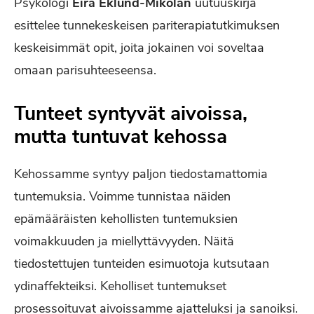
Psykologi
Eira Eklund-Mikolan
uutuuskirja
esittelee tunnekeskeisen pariterapiatutkimuksen
keskeisimmät opit, joita jokainen voi soveltaa
omaan parisuhteeseensa.
Tunteet syntyvät aivoissa,
mutta tuntuvat kehossa
Kehossamme syntyy paljon tiedostamattomia
tuntemuksia. Voimme tunnistaa näiden
epämääräisten kehollisten tuntemuksien
voimakkuuden ja miellyttävyyden. Näitä
tiedostettujen tunteiden esimuotoja kutsutaan
ydinaffekteiksi. Keholliset tuntemukset
prosessoituvat aivoissamme ajatteluksi ja sanoiksi.