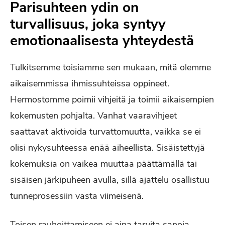
Parisuhteen ydin on
turvallisuus, joka syntyy
emotionaalisesta yhteydestä
Tulkitsemme toisiamme sen mukaan, mitä olemme
aikaisemmissa ihmissuhteissa oppineet.
Hermostomme poimii vihjeitä ja toimii aikaisempien
kokemusten pohjalta. Vanhat vaaravihjeet
saattavat aktivoida turvattomuutta, vaikka se ei
olisi nykysuhteessa enää aiheellista. Sisäistettyjä
kokemuksia on vaikea muuttaa päättämällä tai
sisäisen järkipuheen avulla, sillä ajattelu osallistuu
tunneprosessiin vasta viimeisenä.
Toisen rauhoittamiseen ei aina tarvita sanoja.