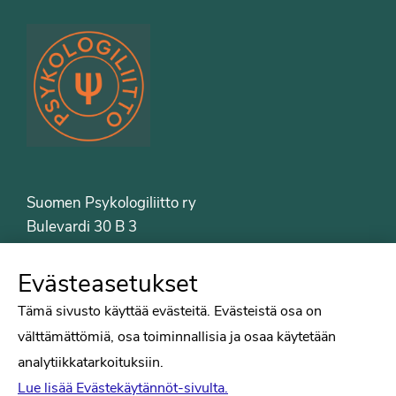
Suomen Psykologiliitto ry
Bulevardi 30 B 3
00120 Helsinki
Puh. 09-6122 9122
Evästeasetukset
Psykologiliiton sivut
Tämä sivusto käyttää evästeitä. Evästeistä osa on
välttämättömiä, osa toiminnallisia ja osaa käytetään
Työelämä
analytiikkatarkoituksiin.
Tiede
Lue lisää Evästekäytännöt-sivulta.