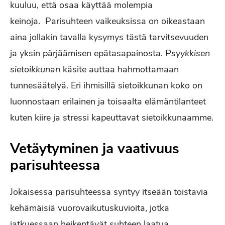
kuuluu, että osaa käyttää molempia
keinoja. Parisuhteen vaikeuksissa on oikeastaan
aina jollakin tavalla kysymys tästä tarvitsevuuden
ja yksin pärjäämisen epätasapainosta.
Psyykkisen
sietoikkunan
käsite auttaa hahmottamaan
tunnesäätelyä.
Eri ihmisillä sietoikkunan koko on
luonnostaan erilainen ja toisaalta elämäntilanteet
kuten kiire ja stressi kapeuttavat
sietoikkunaamme.
Vetäytyminen ja vaativuus
parisuhteessa
Jokaisessa parisuhteessa syntyy itseään toistavia
kehämäisiä vuorovaikutuskuvioita, jotka
jatkuessaan heikentävät suhteen laatua.