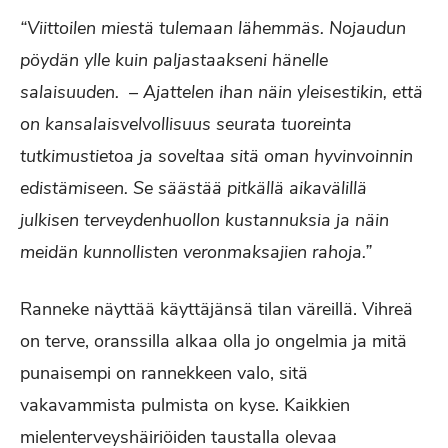
“Viittoilen miestä tulemaan lähemmäs. Nojaudun
pöydän ylle kuin paljastaakseni hänelle
salaisuuden. – Ajattelen ihan näin yleisestikin, että
on kansalaisvelvollisuus seurata tuoreinta
tutkimustietoa ja soveltaa sitä oman hyvinvoinnin
edistämiseen. Se säästää pitkällä aikavälillä
julkisen terveydenhuollon kustannuksia ja näin
meidän kunnollisten veronmaksajien rahoja.”
Ranneke näyttää käyttäjänsä tilan väreillä. Vihreä
on terve, oranssilla alkaa olla jo ongelmia ja mitä
punaisempi on rannekkeen valo, sitä
vakavammista pulmista on kyse. Kaikkien
mielenterveyshäiriöiden taustalla olevaa