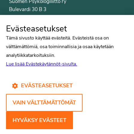
Suomen Psykologiliitto ry
Bulevardi 30 B 3
00120 Helsinki
Puh. 09-6122 9122
Evästeasetukset
Psykologiliiton sivut
Tämä sivusto käyttää evästeitä. Evästeistä osa on
välttämättömiä, osa toiminnallisia ja osaa käytetään
Työelämä
analytiikkatarkoituksiin.
Tiede
Lue lisää Evästekäytännöt-sivulta.
Puheenvuorot
Liitto
Kirjat
EVÄSTEASETUKSET
Yhteystiedot
VAIN VÄLTTÄMÄTTÖMÄT
Psykologiliiton verkkosivut
Evästekäytännöt
HYVÄKSY EVÄSTEET