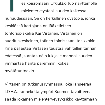
T
esikoisromaani
Olkiukko
tuo näyttämölle
mielenterveysteollisuuden kaikessa
nurjuudessaan. Se on herkullinen dystopia, jonka
keskiössä kertojana on lääketieteen
tohtoriopiskelija Kai Virtanen. Virtanen on
suorituskeskeinen, totinen toimissaan, tosikkokin.
Kirja paljastaa Virtasen taustaa vähitellen tarinan
edetessä ja antaa näin lukijalle mahdollisuuden
ymmärtää häntä paremmin, kokea
myötätuntoakin.
Virtanen on tutkimusryhmässä, joka lanseeraa
I.D.E.A.-ranneketta ympäri Suomen tavoitteena
saada jokainen mielenterveysyksikkö käyttämään