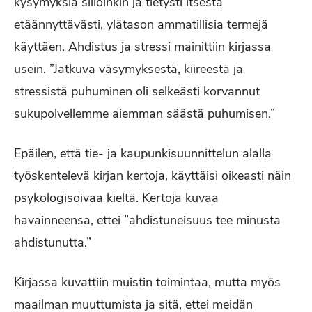
kysymyksiä silloinkin ja tietysti itsestä
etäännyttävästi, ylätason ammatillisia termejä
käyttäen. Ahdistus ja stressi mainittiin kirjassa
usein. ”Jatkuva väsymyksestä, kiireestä ja
stressistä puhuminen oli selkeästi korvannut
sukupolvellemme aiemman säästä puhumisen.”
Epäilen, että tie- ja kaupunkisuunnittelun alalla
työskentelevä kirjan kertoja, käyttäisi oikeasti näin
psykologisoivaa kieltä. Kertoja kuvaa
havainneensa, ettei ”ahdistuneisuus tee minusta
ahdistunutta.”
Kirjassa kuvattiin muistin toimintaa, mutta myös
maailman muuttumista ja sitä, ettei meidän