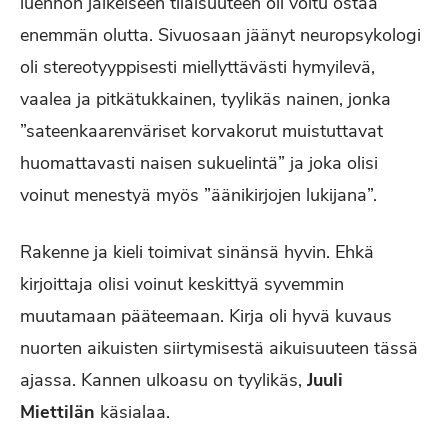
luennon jälkeiseen tilaisuuteen oli voitu ostaa
enemmän olutta. Sivuosaan jäänyt neuropsykologi
oli stereotyyppisesti miellyttävästi hymyilevä,
vaalea ja pitkätukkainen, tyylikäs nainen, jonka
”sateenkaarenväriset korvakorut muistuttavat
huomattavasti naisen sukuelintä” ja joka olisi
voinut menestyä myös ”äänikirjojen lukijana”.
Rakenne ja kieli toimivat sinänsä hyvin. Ehkä
kirjoittaja olisi voinut keskittyä syvemmin
muutamaan pääteemaan. Kirja oli hyvä kuvaus
nuorten aikuisten siirtymisestä aikuisuuteen tässä
ajassa. Kannen ulkoasu on tyylikäs,
Juuli
Miettilän
käsialaa.