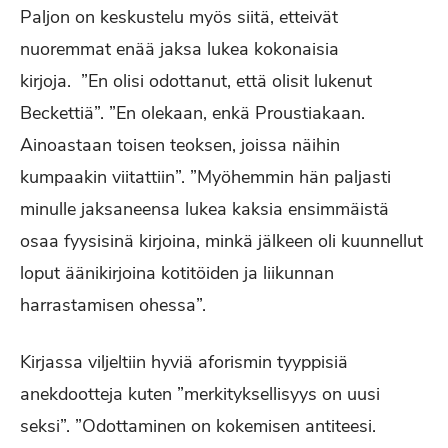
Paljon on keskustelu myös siitä, etteivät
nuoremmat enää jaksa lukea kokonaisia
kirjoja. ”En olisi odottanut, että olisit lukenut
Beckettiä”. ”En olekaan, enkä Proustiakaan.
Ainoastaan toisen teoksen, joissa näihin
kumpaakin viitattiin”. ”Myöhemmin hän paljasti
minulle jaksaneensa lukea kaksia ensimmäistä
osaa fyysisinä kirjoina, minkä jälkeen oli kuunnellut
loput äänikirjoina kotitöiden ja liikunnan
harrastamisen ohessa”.
Kirjassa viljeltiin hyviä aforismin tyyppisiä
anekdootteja kuten ”merkityksellisyys on uusi
seksi”. ”Odottaminen on kokemisen antiteesi.