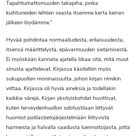
Tapahtumattomuuden takapiha, jonka
kuihtuneiden lehtien seasta itsemme kerta kerran
jälkeen löydämme.”
Hyvää pohdintaa normaaliudesta, erilaisuudesta,
itsensä määrittelystä, epävarmuuden sietämisestä.
Ei myöskään kannata ajatella liikaa sitä, mitä muut
sinusta ajattelevat. Kirjassa käsiteltiin myös
sukupuolten moninaisuutta, johon kirjan nimikin
viittaa. Kirjassa oli hyviä aineksia ja todellakin
kaikkia värejä. Kirjan yksityiskohdat huvittivat,
kuten terveydenhuollon odotustilaan liittyvät
huomiot potilastietojärjestelmään liittyvistä
harmeista ja halvalla saadusta luennoitsijasta, jotta