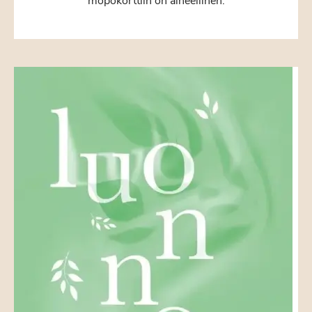
mopokorttiin on aiheellinen.