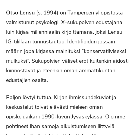
Otso Lensu
(s. 1994) on Tampereen yliopistosta
valmistunut psykologi. X-sukupolven edustajana
luin kirjaa millenniaalin kirjoittamana, joksi Lensu
IG-tilillään tunnustautuu. Identifioidun jossain
määrin jopa kirjassa mainituksi ”konservatiiviseksi
mulkuksi”. Sukupolvien väliset erot kuitenkin aidosti
kiinnostavat ja eteenkin oman ammattikuntani
edustajien osalta.
Paljon löytyi tuttua. Kirjan ihmissuhdekuviot ja
keskustelut toivat elävästi mieleen oman
opiskeluaikani 1990-luvun Jyväskylässä. Olemme
pohtineet ihan samoja aikuistumiseen liittyviä