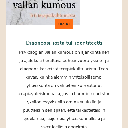
KIRJAT
Diagnoosi, josta tuli identiteetti
Psykologian vallan kumous on ajankohtainen
ja ajatuksia herättävä puheenvuoro yksilö- ja
diagnoosikeskeistä terapiakulttuurista. Teos
kuvaa, kuinka aiemmin yhteisöllisempi
yhteiskunta on vähitellen korvautunut
terapiayhteiskunnalla, jossa huomio kohdistuu
yksilön psyykkisiin ominaisuuksiin ja
puutteisiin sen sijaan, että tarkasteltaisiin
työelämää, laajempia yhteiskunnallisia ja
rakenteellisia ongelmia.