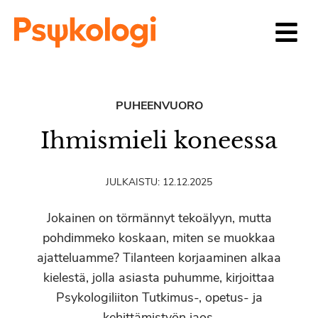
Siirry sisältöön
PUHEENVUORO
Ihmismieli koneessa
JULKAISTU:
12.12.2025
Jokainen on törmännyt tekoälyyn, mutta
pohdimmeko koskaan, miten se muokkaa
ajatteluamme? Tilanteen korjaaminen alkaa
kielestä, jolla asiasta puhumme, kirjoittaa
Psykologiliiton Tutkimus-, opetus- ja
kehittämistyön jaos.