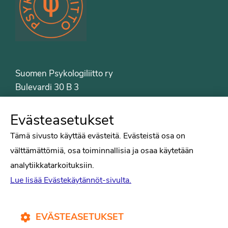
Suomen Psykologiliitto ry
Bulevardi 30 B 3
00120 Helsinki
Puh. 09-6122 9122
Evästeasetukset
Psykologiliiton sivut
Tämä sivusto käyttää evästeitä. Evästeistä osa on
välttämättömiä, osa toiminnallisia ja osaa käytetään
Työelämä
analytiikkatarkoituksiin.
Tiede
Lue lisää Evästekäytännöt-sivulta.
Puheenvuorot
Liitto
Kirjat
EVÄSTEASETUKSET