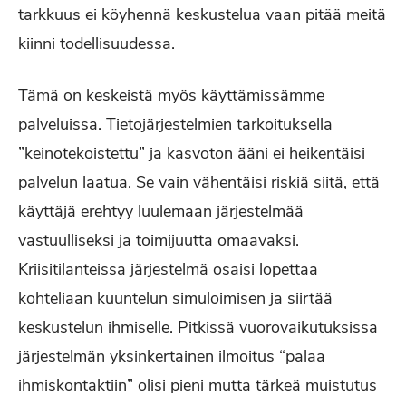
tarkkuus ei köyhennä keskustelua vaan pitää meitä
kiinni todellisuudessa.
Tämä on keskeistä myös käyttämissämme
palveluissa. Tietojärjestelmien tarkoituksella
”keinotekoistettu” ja kasvoton ääni ei heikentäisi
palvelun laatua. Se vain vähentäisi riskiä siitä, että
käyttäjä erehtyy luulemaan järjestelmää
vastuulliseksi ja toimijuutta omaavaksi.
Kriisitilanteissa järjestelmä osaisi lopettaa
kohteliaan kuuntelun simuloimisen ja siirtää
keskustelun ihmiselle. Pitkissä vuorovaikutuksissa
järjestelmän yksinkertainen ilmoitus “palaa
ihmiskontaktiin” olisi pieni mutta tärkeä muistutus