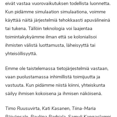
eivät vastaa vuorovaikutuksen todellista luonnetta.
Kun pidämme simulaation simulaationa, voimme
käyttää näitä järjestelmiä tehokkaasti apuvälineinä
tai tukena. Tällöin teknologia voi laajentaa
toimintakykyämme ilman että se kolonialisoi
ihmisten välistä luottamusta, läheisyyttä tai
yhteisöllisyyttä.
Emme ole taistelemassa tietojärjestelmiä vastaan,
vaan puolustamassa inhimillistä toimijuutta ja
vastuuta. Kun pidämme niistä kiinni, yhteiskunta
säilyy ihmisen kokoisena ja ihmisen näköisenä.
Timo Ruusuvirta, Kati Kasanen, Tiina-Maria
Päivänsalo, Pauliina Parhiala, Samuli Kangaslampi