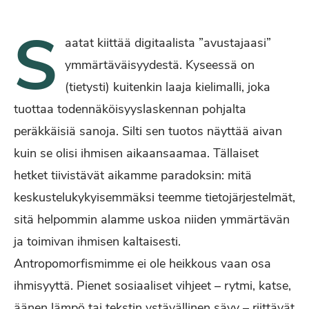
S
aatat kiittää digitaalista ”avustajaasi”
ymmärtäväisyydestä. Kyseessä on
(tietysti) kuitenkin laaja kielimalli, joka
tuottaa todennäköisyyslaskennan pohjalta
peräkkäisiä sanoja. Silti sen tuotos näyttää aivan
kuin se olisi ihmisen aikaansaamaa. Tällaiset
hetket tiivistävät aikamme paradoksin: mitä
keskustelukykyisemmäksi teemme tietojärjestelmät,
sitä helpommin alamme uskoa niiden ymmärtävän
ja toimivan ihmisen kaltaisesti.
Antropomorfismimme ei ole heikkous vaan osa
ihmisyyttä. Pienet sosiaaliset vihjeet – rytmi, katse,
äänen lämpö tai tekstin ystävällinen sävy – riittävät