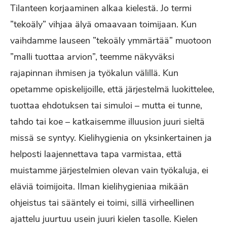
Tilanteen korjaaminen alkaa kielestä. Jo termi
”tekoäly” vihjaa älyä omaavaan toimijaan. Kun
vaihdamme lauseen ”tekoäly ymmärtää” muotoon
”malli tuottaa arvion”, teemme näkyväksi
rajapinnan ihmisen ja työkalun välillä. Kun
opetamme opiskelijoille, että järjestelmä luokittelee,
tuottaa ehdotuksen tai simuloi – mutta ei tunne,
tahdo tai koe – katkaisemme illuusion juuri sieltä
missä se syntyy. Kielihygienia on yksinkertainen ja
helposti laajennettava tapa varmistaa, että
muistamme järjestelmien olevan vain työkaluja, ei
eläviä toimijoita. Ilman kielihygieniaa mikään
ohjeistus tai sääntely ei toimi, sillä virheellinen
ajattelu juurtuu usein juuri kielen tasolle. Kielen