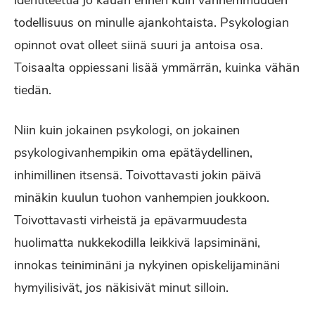
identiteettiä jo kauan ennen kuin vanhemmuuden
todellisuus on minulle ajankohtaista. Psykologian
opinnot ovat olleet siinä suuri ja antoisa osa.
Toisaalta oppiessani lisää ymmärrän, kuinka vähän
tiedän.
Niin kuin jokainen psykologi, on jokainen
psykologivanhempikin oma epätäydellinen,
inhimillinen itsensä. Toivottavasti jokin päivä
minäkin kuulun tuohon vanhempien joukkoon.
Toivottavasti virheistä ja epävarmuudesta
huolimatta nukkekodilla leikkivä lapsiminäni,
innokas teiniminäni ja nykyinen opiskelijaminäni
hymyilisivät, jos näkisivät minut silloin.