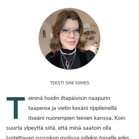
TEKSTI SINI SIIMES
T
eininä hoidin iltapäivisin naapurin
taaperoa ja vietin kesäni rippileireillä
itseäni nuorempien teinien kanssa. Koin
suurta ylpeyttä siitä, että minä saatoin olla
luotettavan isosiskon roolissa jollekin toiselle edes