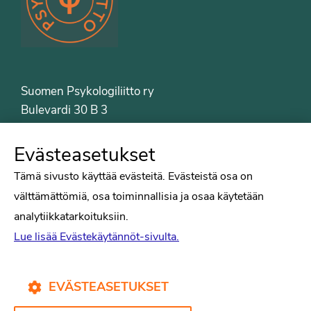
Suomen Psykologiliitto ry
Bulevardi 30 B 3
00120 Helsinki
Puh. 09-6122 9122
Evästeasetukset
Psykologiliiton sivut
Tämä sivusto käyttää evästeitä. Evästeistä osa on
välttämättömiä, osa toiminnallisia ja osaa käytetään
Työelämä
analytiikkatarkoituksiin.
Tiede
Lue lisää Evästekäytännöt-sivulta.
Puheenvuorot
Liitto
Kirjat
EVÄSTEASETUKSET