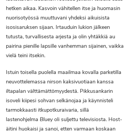
hetken aikaa. Kasvoin vähitellen itse ja huomasin
nuorisotyössä muuttuvani yhdeksi aikuisista
isosisaruksen sijaan. Irtauduin lukion jälkeen
tutusta, turvallisesta arjesta ja olin yhtäkkiä au
pairina pienille lapsille vanhemman sijainen, vaikka
vielä teini itsekin.
Istuin toisella puolella maailmaa kovalla parketilla
neuvottelemassa nirson kaksivuotiaan kanssa
iltapalan välttämättömyydestä. Pikkusankarin
isoveli kiipesi sohvan selkänojaa ja käynnisteli
tarmokkaasti itkupotkuraivaria, sillä
lastenohjelma
Bluey
oli suljettu televisiosta. Host-
äitini huokaisi ja sanoi, etten varmaan koskaan