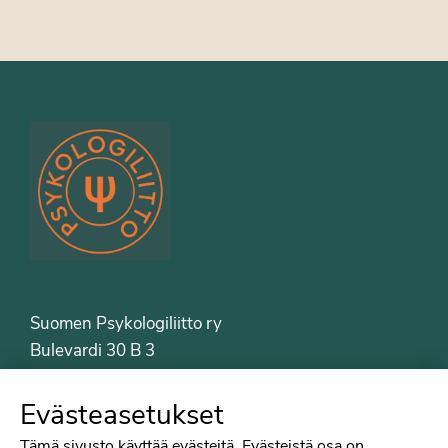
Suomen Psykologiliitto ry
Bulevardi 30 B 3
00120 Helsinki
Puh. 09-6122 9122
Evästeasetukset
Psykologiliiton sivut
Tämä sivusto käyttää evästeitä. Evästeistä osa on