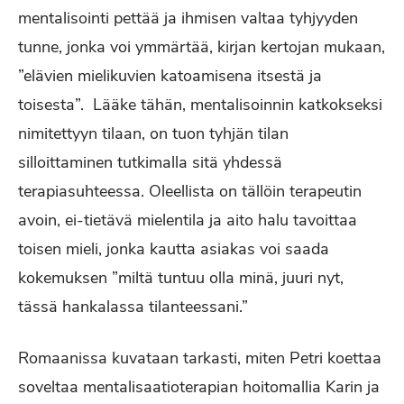
mentalisointi pettää ja ihmisen valtaa tyhjyyden
tunne, jonka voi ymmärtää, kirjan kertojan mukaan,
”elävien mielikuvien katoamisena itsestä ja
toisesta”. Lääke tähän, mentalisoinnin katkokseksi
nimitettyyn tilaan, on tuon tyhjän tilan
silloittaminen tutkimalla sitä yhdessä
terapiasuhteessa. Oleellista on tällöin terapeutin
avoin, ei-tietävä mielentila ja aito halu tavoittaa
toisen mieli, jonka kautta asiakas voi saada
kokemuksen ”miltä tuntuu olla minä, juuri nyt,
tässä hankalassa tilanteessani.”
Romaanissa kuvataan tarkasti, miten Petri koettaa
soveltaa mentalisaatioterapian hoitomallia Karin ja