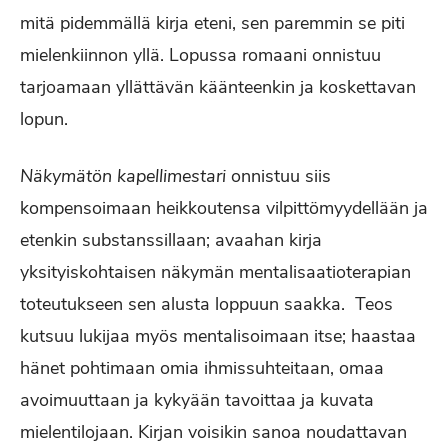
mitä pidemmällä kirja eteni, sen paremmin se piti
mielenkiinnon yllä. Lopussa romaani onnistuu
tarjoamaan yllättävän käänteenkin ja koskettavan
lopun.
Näkymätön kapellimestari
onnistuu siis
kompensoimaan heikkoutensa vilpittömyydellään ja
etenkin substanssillaan; avaahan kirja
yksityiskohtaisen näkymän mentalisaatioterapian
toteutukseen sen alusta loppuun saakka. Teos
kutsuu lukijaa myös mentalisoimaan itse; haastaa
hänet pohtimaan omia ihmissuhteitaan, omaa
avoimuuttaan ja kykyään tavoittaa ja kuvata
mielentilojaan. Kirjan voisikin sanoa noudattavan