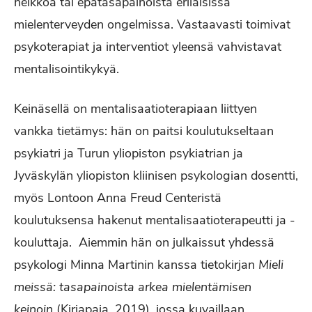
heikkoa tai epätasapainoista erilaisissa
mielenterveyden ongelmissa. Vastaavasti toimivat
psykoterapiat ja interventiot yleensä vahvistavat
mentalisointikykyä.
Keinäsellä on mentalisaatioterapiaan liittyen
vankka tietämys: hän on paitsi koulutukseltaan
psykiatri ja Turun yliopiston psykiatrian ja
Jyväskylän yliopiston kliinisen psykologian dosentti,
myös Lontoon Anna Freud Centeristä
koulutuksensa hakenut mentalisaatioterapeutti ja -
kouluttaja. Aiemmin hän on julkaissut yhdessä
psykologi Minna Martinin kanssa tietokirjan
Mieli
meissä: tasapainoista arkea mielentämisen
keinoin
(Kirjapaja, 2019), jossa kuvaillaan