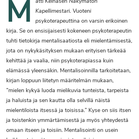
M
atti Keinäsen
Näkymätön
Kapellimestari. Vuoteni
psykoterapeuttina
on varsin erikoinen
kirja. Se on ensisijaisesti kokeneen psykoterapeutin
tuhti tietokirja mentalisaatiosta eli mielentämisestä,
jota on nykykäsityksen mukaan erityisen tärkeää
kehittää ja vaalia, niin psykoterapiassa kuin
elämässä yleensäkin. Mentalisoinnilla tarkoitetaan,
kirjan loppuun liitetyn määritelmän mukaan,
”mielen kykyä luoda mielikuvia tunteista, tarpeista
ja haluista ja sen kautta olla selvillä näistä
mielentiloista itsessä ja toisissa.” Kyse on siis itsen
ja toistenkin ymmärtämisestä ja myös yhteydestä
omaan itseen ja toisiin. Mentalisointi on usein