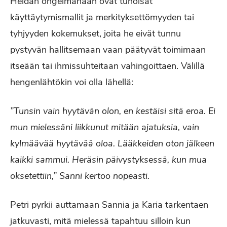
Heidän ongelmanaan ovat tuhoisat
käyttäytymismallit ja merkityksettömyyden tai
tyhjyyden kokemukset, joita he eivät tunnu
pystyvän hallitsemaan vaan päätyvät toimimaan
itseään tai ihmissuhteitaan vahingoittaen. Välillä
hengenlähtökin voi olla lähellä:
”Tunsin vain hyytävän olon, en kestäisi sitä eroa. Ei
mun mielessäni liikkunut mitään ajatuksia, vain
kylmäävää hyytävää oloa. Lääkkeiden oton jälkeen
kaikki sammui. Heräsin päivystyksessä, kun mua
oksetettiin,” Sanni kertoo nopeasti.
Petri pyrkii auttamaan Sannia ja Karia tarkentaen
jatkuvasti, mitä mielessä tapahtuu silloin kun