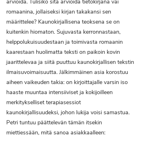
arvioida. Tulisiko sitä arvioida tietokirjana vai
romaanina, jollaiseksi kirjan takakansi sen
määrittelee? Kaunokirjallisena teoksena se on
kuitenkin hiomaton. Sujuvasta kerronnastaan,
helppolukuisuudestaan ja toimivasta romaanin
kaarestaan huolimatta teksti on paikoin kovin
jaarittelevaa ja siitä puuttuu kaunokirjallisen tekstin
ilmaisuvoimaisuutta. Jälkimmäinen asia korostuu
aiheen vaikeuden takia: on kirjoittajalle varsin iso
haaste muuntaa intensiiviset ja kokijoilleen
merkitykselliset terapiasessiot
kaunokirjallisuudeksi, johon lukija voisi samastua.
Petri tuntuu päättelevän tämän itsekin
miettiessään, mitä sanoa asiakkaalleen: