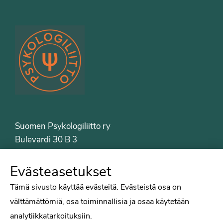
Suomen Psykologiliitto ry
Bulevardi 30 B 3
00120 Helsinki
Puh. 09-6122 9122
Evästeasetukset
Psykologiliiton sivut
Tämä sivusto käyttää evästeitä. Evästeistä osa on
välttämättömiä, osa toiminnallisia ja osaa käytetään
Työelämä
analytiikkatarkoituksiin.
Tiede