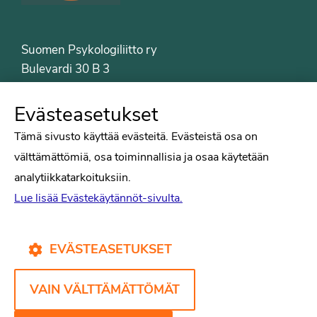
Suomen Psykologiliitto ry
Bulevardi 30 B 3
00120 Helsinki
Puh. 09-6122 9122
Evästeasetukset
Psykologiliiton sivut
Tämä sivusto käyttää evästeitä. Evästeistä osa on
välttämättömiä, osa toiminnallisia ja osaa käytetään
Työelämä
analytiikkatarkoituksiin.
Tiede
Lue lisää Evästekäytännöt-sivulta.
Puheenvuorot
Liitto
Kirjat
EVÄSTEASETUKSET
Yhteystiedot
VAIN VÄLTTÄMÄTTÖMÄT
Psykologiliiton verkkosivut