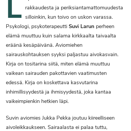
L
rakkaudesta ja periksiantamattomuudesta
silloinkin, kun toivo on uskon varassa.
Psykologi, psykoterapeutti
Suvi Larun
perheen
elämä muuttuu kuin salama kirkkaalta taivaalta
eräänä kesäpäivänä. Aviomiehen
sairauskohtauksen syyksi paljastuu aivokasvain.
Kirja on tositarina siitä, miten elämä muuttuu
vaikean sairauden pakottavien vaatimusten
edessä. Kirja on koskettava kasvutarina
inhimillisyydestä ja ihmisyydestä, joka kantaa
vaikeimpienkin hetkien läpi.
Suvin aviomies Jukka Pekka joutuu kiireelliseen
aivoleikkaukseen. Sairaalasta ei palaa tuttu,