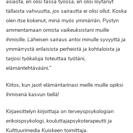
asiasta, en olisi tässä työssä, en olisi löytänyt
tällaista vahvuutta, jos sairautta ei olisi ollut. Koska
olen itse kokenut, minä myös ymmärrän. Pystyn
ammentamaan omista vaikeuksistani muille
ihmisille. Läheisen sairaus antoi minulle syvyyttä ja
ymmärrystä erilaisista perheistä ja kohtaloista ja
tarjosi työkaluja toteuttaa työtäni,
elämäntehtävääni.
”
Kiitos, kun jaoit elämäntarinasi meille muille opiksi
ihmisenä kasvun tiellä!
Kirjaesittelyn kirjoittaja on terveyspsykologian
erikoispsykologi, kouluttajapsykoterapeutti ja
Kulttuurimedia Kuiskeen toimittaja.