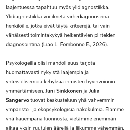
laajentuessa tapahtuu myös ylidiagnostiikka.
Ylidiagnostiikka voi ilmetä virhediagnooseina
henkilöille, jotka eivät täytä kriteerejä, tai vain
vähäisesti toimintakykyä heikentävien piirteiden
diagnosointina (Liao L, Fombonne E., 2026).
Psykologeilla olisi mahdollisuus tarjota
huomattavasti nykyistä laajempia ja
yhteisöllisempiä kehyksiä ihmisten hyvinvoinnin
ymmärtämiseen.
Juni Sinkkonen
ja
Julia
Sangervo
tuovat keskusteluun yhä vahvemmin
ympäristö- ja ekopsykologisia näkökulmia. Elämme
yhä kauempana luonnosta, vietämme enemmän
aikaa yksin ruutujen äärellä ja liikumme vähemmän,