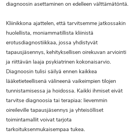
diagnoosin asettaminen on edelleen välttämätöntä.
Kliinikkona ajattelen, että tarvitsemme jatkossakin
huolellista, moniammatillista kliinistä
erotusdiagnostiikkaa, jossa yhdistyvät
tapausjäsennys, kehityksellisen oirekuvan arviointi
ja riittävän laaja psykiatrinen kokonaisarvio.
Diagnoosin tulisi säilyä ennen kaikkea
lääketieteellisenä välineenä vaikeimpien tilojen
tunnistamisessa ja hoidossa. Kaikki ihmiset eivät
tarvitse diagnoosia tai terapiaa: lievemmin
oireileville tapausjäsennys ja yhteisölliset
toimintamallit voivat tarjota
tarkoituksenmukaisempaa tukea.