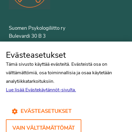
Suomen Psykologiliitto ry
Bulevardi 30 B 3
00120 Helsinki
Puh. 09-6122 9122
Evästeasetukset
Psykologiliiton sivut
Tämä sivusto käyttää evästeitä. Evästeistä osa on
välttämättömiä, osa toiminnallisia ja osaa käytetään
Työelämä
analytiikkatarkoituksiin.
Tiede
Lue lisää Evästekäytännöt-sivulta.
Puheenvuorot
Liitto
Kirjat
EVÄSTEASETUKSET
Yhteystiedot
VAIN VÄLTTÄMÄTTÖMÄT