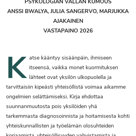
PSYKOLOGIAN VALLAN KUMOUS
ANSSI BWALYA, JULIA SANGERVO, MARJUKKA
AJAKAINEN
VASTAPAINO 2026
K
atse kääntyy sisäänpäin, ihmiseen
itseensä, vaikka monet kuormituksen
lähteet ovat yksilön ulkopuolella ja
tarvittaisiin kipeästi yhteisöllistä voimaa aikamme
ongelmien selättämiseksi. Kirja ehdottaa
suunnanmuutosta pois yksilöiden yhä
tarkemmasta diagnosoinnista ja hoitamisesta kohti
yhteiskunnallisten ja työelämän olosuhteiden
korjaamista, yhteisöllisyyden vahvistamista ja