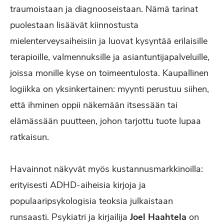
traumoistaan ja diagnooseistaan. Nämä tarinat
puolestaan lisäävät kiinnostusta
mielenterveysaiheisiin ja luovat kysyntää erilaisille
terapioille, valmennuksille ja asiantuntijapalveluille,
joissa monille kyse on toimeentulosta. Kaupallinen
logiikka on yksinkertainen: myynti perustuu siihen,
että ihminen oppii näkemään itsessään tai
elämässään puutteen, johon tarjottu tuote lupaa
ratkaisun.
Havainnot näkyvät myös kustannusmarkkinoilla:
erityisesti ADHD-aiheisia kirjoja ja
populaaripsykologisia teoksia julkaistaan
runsaasti. Psykiatri ja kirjailija
Joel Haahtela
on