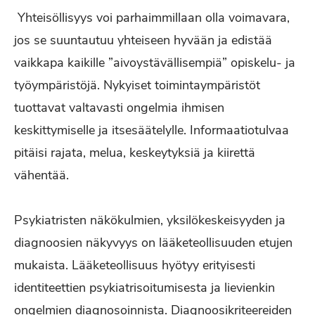
Yhteisöllisyys voi parhaimmillaan olla voimavara,
jos se suuntautuu yhteiseen hyvään ja edistää
vaikkapa kaikille ”aivoystävällisempiä” opiskelu- ja
työympäristöjä. Nykyiset toimintaympäristöt
tuottavat valtavasti ongelmia ihmisen
keskittymiselle ja itsesäätelylle. Informaatiotulvaa
pitäisi rajata, melua, keskeytyksiä ja kiirettä
vähentää.
Psykiatristen näkökulmien, yksilökeskeisyyden ja
diagnoosien näkyvyys on lääketeollisuuden etujen
mukaista. Lääketeollisuus hyötyy erityisesti
identiteettien psykiatrisoitumisesta ja lievienkin
ongelmien diagnosoinnista. Diagnoosikriteereiden