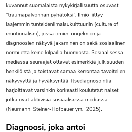
kuvannut suomalaista nykykirjallisuutta osuvasti
”traumapalvonnan pyhätöksi”. Ilmiö liittyy
laajemmin tunteidenilmaisukulttuuriin (culture of
emotionalism), jossa omien ongelmien ja
diagnoosien näkyvä jakaminen on sekä sosiaalinen
normi että keino kilpailla huomiosta. Sosiaalisessa
mediassa seuraajat ottavat esimerkkiä julkisuuden
henkilöistä ja toistavat samaa kerrontaa tavoitellen
näkyvyyttä ja hyväksyntää. Itsediagnosointia
harjoittavat varsinkin korkeasti koulutetut naiset,
jotka ovat aktiivisia sosiaalisessa mediassa
(Neumann, Steiner-Hofbauer ym., 2025).
Diagnoosi, joka antoi