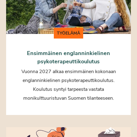
TYÖELÄMÄ
Ensimmäinen englanninkielinen
psykoterapeuttikoulutus
Vuonna 2027 alkaa ensimmäinen kokonaan
englanninkielinen psykoterapeuttikoulutus.
Koulutus syntyi tarpeesta vastata
monikulttuuristuvan Suomen tilanteeseen.