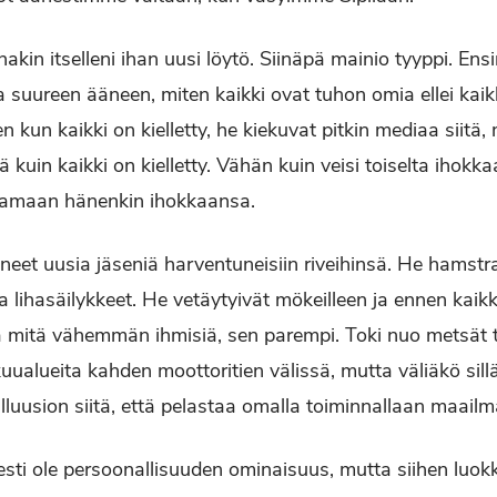
nakin itselleni ihan uusi löytö. Siinäpä mainio tyyppi. Ens
suureen ääneen, miten kaikki ovat tuhon omia ellei kaikk
ten kun kaikki on kielletty, he kiekuvat pitkin mediaa siitä
 kuin kaikki on kielletty. Vähän kuin veisi toiselta ihokkaan
ntamaan hänenkin ihokkaansa.
aneet uusia jäseniä harventuneisiin riveihinsä. He hamstr
a lihasäilykkeet. He vetäytyivät mökeilleen ja ennen kaikk
ja mitä vähemmän ihmisiä, sen parempi. Toki nuo metsät
alueita kahden moottoritien välissä, mutta väliäkö sillä,
 illuusion siitä, että pelastaa omalla toiminnallaan maailm
esti ole persoonallisuuden ominaisuus, mutta siihen luo