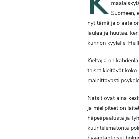
K
maalaiskylä
Suomeen, e
nyt tämä jalo aate o
laulaa ja huutaa, ke
kunnon kyylälle. Heil
Kieltäjiä on kahdenlai
toiset kieltävät kok
mainittavasti psykolo
Natsit ovat aina kes
ja mielipiteet on lai
häpeäpaalusta ja tyhm
kuuntelematonta poli
hyväntahtoiset hölm