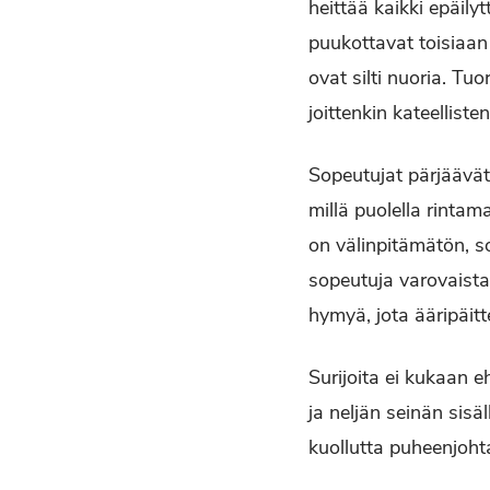
heittää kaikki epäily
puukottavat toisiaan 
ovat silti nuoria. Tu
joittenkin kateelliste
Sopeutujat pärjäävät
millä puolella rintam
on välinpitämätön, s
sopeutuja varovaista
hymyä, jota ääripäit
Surijoita ei kukaan 
ja neljän seinän sis
kuollutta puheenjoh