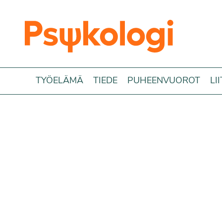
Siirry sisältöön
TYÖELÄMÄ
TIEDE
PUHEENVUOROT
LI