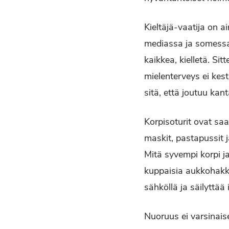
Kieltäjä-vaatija on ai
mediassa ja somessa 
kaikkea, kielletä. Sit
mielenterveys ei kestä
sitä, että joutuu ka
Korpisoturit ovat sa
maskit, pastapussit j
Mitä syvempi korpi 
kuppaisia aukkohakkuu
sähköllä ja säilyttää
Nuoruus ei varsinais