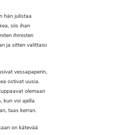
in hän julistaa
ea, siis ihan
, miten ihmisten
 ja sitten valittaisi
asivat vessapaperin,
ea ostivat uusia.
 tuppaavat olemaan
 kun voi ajella
an, taas kerran.
kkaan on kätevää