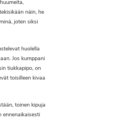
t huumeita,
tekisikään näin, he
minä, joten siksi
stelevat huolella
ukaan. Jos kumppani
in tiukkapipo, on
ät toisilleen kivaa
tään, toinen kipuja
n ennenaikaisesti