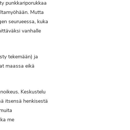
etty punkkariporukkaa
iltamyöhään. Mutta
ngen seurueessa, kuka
ittäväksi vanhalle
pysty tekemään) ja
lat maassa eikä
inoikeus. Keskustelu
tää itsensä henkisestä
 muita
onka me