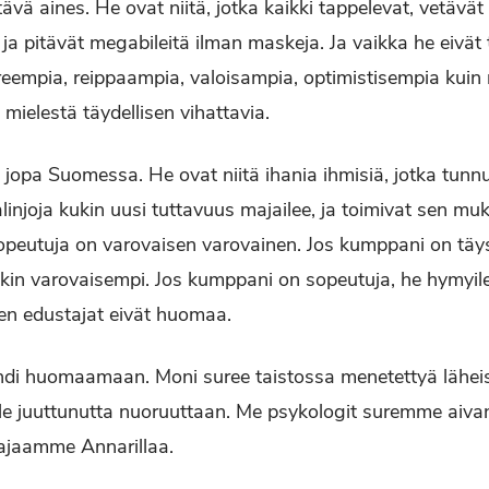
ttävä aines. He ovat niitä, jotka kaikki tappelevat, vetävä
ja pitävät megabileitä ilman maskeja. Ja vaikka he eivät 
oreempia, reippaampia, valoisampia, optimistisempia kuin 
n mielestä täydellisen vihattavia.
 jopa Suomessa. He ovat niitä ihania ihmisiä, jotka tunnu
alinjoja kukin uusi tuttavuus majailee, ja toimivat sen m
opeutuja on varovaisen varovainen. Jos kumppani on täys
kin varovaisempi. Jos kumppani on sopeutuja, he hymyilev
ten edustajat eivät huomaa.
ehdi huomaamaan. Moni suree taistossa menetettyä läheis
älle juuttunutta nuoruuttaan. Me psykologit suremme aiva
tajaamme Annarillaa.