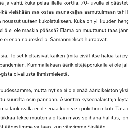
ä ja vahti, kuka pelaa illalla korttia. 70-luvulla ei pääst
ikä vieläkään saa ostaa saunakaljaa aamutuimaan tahi 
n noussut uuteen kukoistukseen. Kuka on yli kuuden he
nellä ei ole maskia päässä? Elämä on muuttunut taas jänn
le ei enää naureskella. Samanmieliset hurraavat.
sia. Toiset kieltäisivät kaiken (mitä eivät itse halua tai 
o pandemian. Kummallakaan äärikieltäjäporukalla ei ole ja
gista oivallusta ihmismielestä.
kuudessamme, mutta nyt se ei ole enää äärioikeiston yks
tettu suurelta osin pannaan. Asioitten kyseenalaistaja löy
iä laukovalla ei ole enää kuin yksi poliittinen koti. Tätä
tiikkaa tekee muuten ajoittain myös se ihana hallitus, j
öt äänestimme valtaan, kun väsyimme Sipilään.