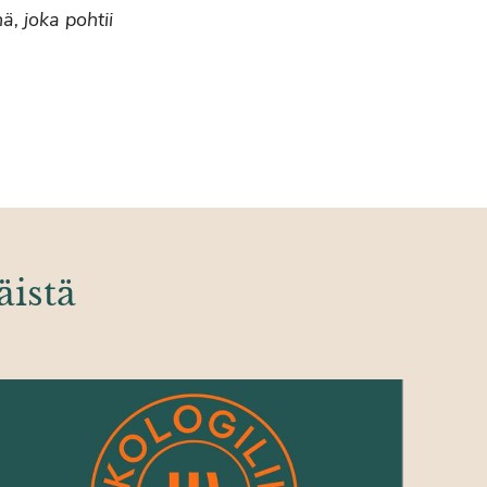
ä, joka pohtii
äistä