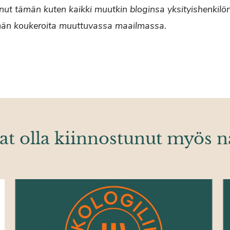
ttanut tämän kuten kaikki muutkin bloginsa yksityishenkilön
män koukeroita muuttuvassa maailmassa.
at olla kiinnostunut myös n