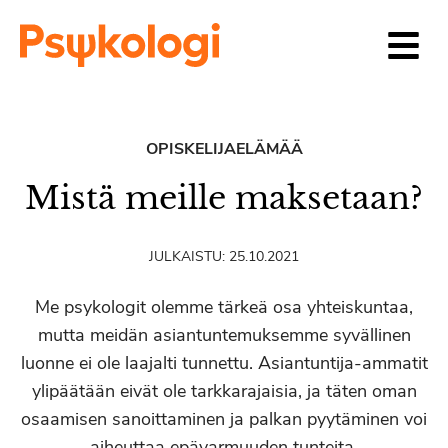
Siirry sisältöön
OPISKELIJAELÄMÄÄ
Mistä meille maksetaan?
JULKAISTU:
25.10.2021
Me psykologit olemme tärkeä osa yhteiskuntaa,
mutta meidän asiantuntemuksemme syvällinen
luonne ei ole laajalti tunnettu. Asiantuntija-ammatit
ylipäätään eivät ole tarkkarajaisia, ja täten oman
osaamisen sanoittaminen ja palkan pyytäminen voi
aiheuttaa epävarmuuden tunteita.