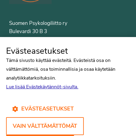
Suomen Psykologiliitto ry
Bulevardi 30 B 3
00120 Helsinki
Puh. 09-6122 9122
Evästeasetukset
Psykologiliiton sivut
Tämä sivusto käyttää evästeitä. Evästeistä osa on
välttämättömiä, osa toiminnallisia ja osaa käytetään
Työelämä
analytiikkatarkoituksiin.
Tiede
Lue lisää Evästekäytännöt-sivulta.
Puheenvuorot
Liitto
Kirjat
EVÄSTEASETUKSET
Yhteystiedot
VAIN VÄLTTÄMÄTTÖMÄT
Psykologiliiton verkkosivut