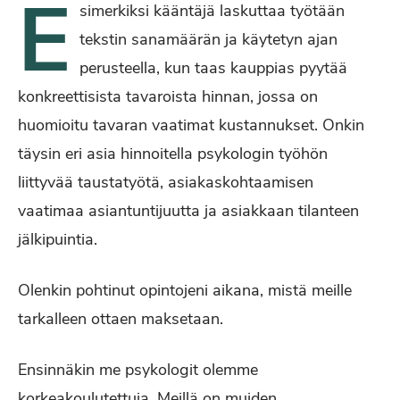
E
simerkiksi kääntäjä laskuttaa työtään
tekstin sanamäärän ja käytetyn ajan
perusteella, kun taas kauppias pyytää
konkreettisista tavaroista hinnan, jossa on
huomioitu tavaran vaatimat kustannukset. Onkin
täysin eri asia hinnoitella psykologin työhön
liittyvää taustatyötä, asiakaskohtaamisen
vaatimaa asiantuntijuutta ja asiakkaan tilanteen
jälkipuintia.
Olenkin pohtinut opintojeni aikana, mistä meille
tarkalleen ottaen maksetaan.
Ensinnäkin me psykologit olemme
korkeakoulutettuja. Meillä on muiden