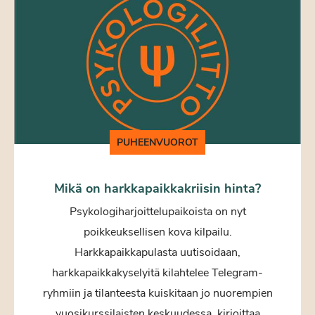
PUHEENVUOROT
Mikä on harkkapaikkakriisin hinta?
Psykologiharjoittelupaikoista on nyt
poikkeuksellisen kova kilpailu.
Harkkapaikkapulasta uutisoidaan,
harkkapaikkakyselyitä kilahtelee Telegram-
ryhmiin ja tilanteesta kuiskitaan jo nuorempien
vuosikurssilaisten keskuudessa, kirjoittaa