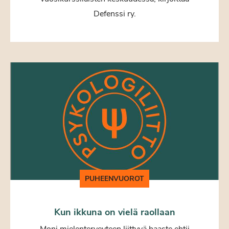
Defenssi ry.
PUHEENVUOROT
Kun ikkuna on vielä raollaan
Moni mielenterveyteen liittyvä haaste ehtii