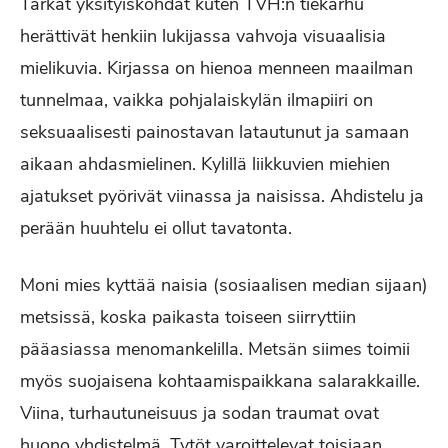
Tarkat yksityiskohdat kuten TVH:n tiekarhu
herättivät henkiin lukijassa vahvoja visuaalisia
mielikuvia. Kirjassa on hienoa menneen maailman
tunnelmaa, vaikka pohjalaiskylän ilmapiiri on
seksuaalisesti painostavan latautunut ja samaan
aikaan ahdasmielinen. Kylillä liikkuvien miehien
ajatukset pyörivät viinassa ja naisissa. Ahdistelu ja
perään huuhtelu ei ollut tavatonta.
Moni mies kyttää naisia (sosiaalisen median sijaan)
metsissä, koska paikasta toiseen siirryttiin
pääasiassa menomankelilla. Metsän siimes toimii
myös suojaisena kohtaamispaikkana salarakkaille.
Viina, turhautuneisuus ja sodan traumat ovat
huono yhdistelmä. Tytöt varoittelevat toisiaan.