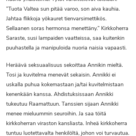
”Tuota Valtea sun pitää varoo, son aiva kauhia.
Jahtaa flikkoja yökauret tienvarsimettikös.
Sellaanen soras hermonsa menettäny.” Kirkkoherra
Saraste, susi lampaiden vaatteissa, saa kuitenkin
puuhastella ja manipuloida nuoria naisia vapaasti.
Heräävä seksuaalisuus sekoittaa Annikin mieltä.
Tosi ja kuvitelma menevät sekaisin. Annikki ei
uskalla puhua kokemastaan ja/tai kuvitelmistaan
kenenkään kanssa. Ahdistuksissaan Annikki
tukeutuu Raamattuun. Tanssien sijaan Annikki
menee mieluummin seuroihin. Ja saa töitä
kirkkoherran viraston kansliasta. Inheä kirkkoherra
tuntuu luotettavalta henkilöltä, johon voi turvautua.