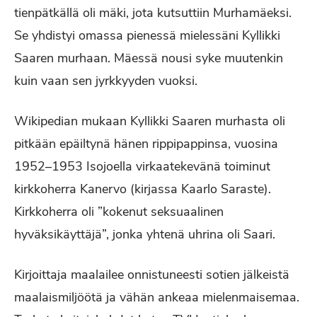
tienpätkällä oli mäki, jota kutsuttiin Murhamäeksi.
Se yhdistyi omassa pienessä mielessäni Kyllikki
Saaren murhaan. Mäessä nousi syke muutenkin
kuin vaan sen jyrkkyyden vuoksi.
Wikipedian mukaan Kyllikki Saaren murhasta oli
pitkään epäiltynä hänen rippipappinsa, vuosina
1952–1953 Isojoella virkaatekevänä toiminut
kirkkoherra Kanervo (kirjassa Kaarlo Saraste).
Kirkkoherra oli ”kokenut seksuaalinen
hyväksikäyttäjä”, jonka yhtenä uhrina oli Saari.
Kirjoittaja maalailee onnistuneesti sotien jälkeistä
maalaismiljöötä ja vähän ankeaa mielenmaisemaa.