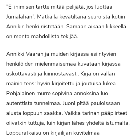
”Ei ihimisen tartte mitää pelijätä, jos luottaa
Jumalahan”. Matkalla kevätiltana seuroista kotiin
Annikin henki riistetään. Samaan aikaan liikkeellä
on monta mahdollista tekijää.
Annikki Vaaran ja muiden kirjassa esiintyvien
henkilöiden mielenmaisemaa kuvataan kirjassa
uskottavasti ja kiinnostavasti. Kirja on vallan
mainio teos: hyvin kirjoitettu ja joutuisa lukea.
Pohjalainen murre sopivina annoksina luo
autenttista tunnelmaa. Juoni pitää pauloissaan
alusta loppuun saakka. Vaikka tarinan pääpiirteet
olivatkin tuttuja, luin kirjan lähes yhdeltä istumalta.
Loppuratkaisu on kirjailijan kuvitelmaa