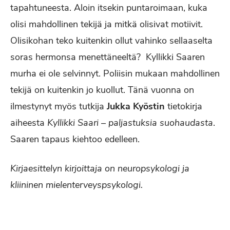
tapahtuneesta. Aloin itsekin puntaroimaan, kuka
olisi mahdollinen tekijä ja mitkä olisivat motiivit.
Olisikohan teko kuitenkin ollut vahinko sellaaselta
soras hermonsa menettäneeltä? Kyllikki Saaren
murha ei ole selvinnyt. Poliisin mukaan mahdollinen
tekijä on kuitenkin jo kuollut. Tänä vuonna on
ilmestynyt myös tutkija
Jukka Kyöstin
tietokirja
aiheesta
Kyllikki Saari – paljastuksia suohaudasta
.
Saaren tapaus kiehtoo edelleen.
Kirjaesittelyn kirjoittaja on neuropsykologi ja
kliininen mielenterveyspsykologi.