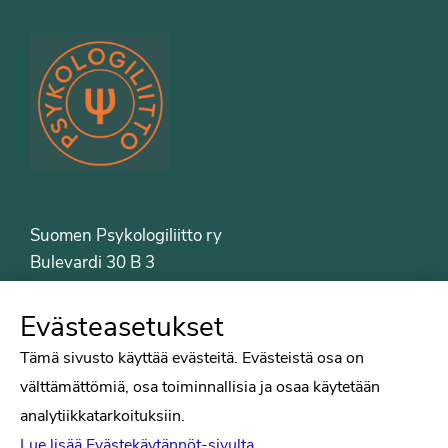
Suomen Psykologiliitto ry
Bulevardi 30 B 3
00120 Helsinki
Puh. 09-6122 9122
Evästeasetukset
Psykologiliiton sivut
Tämä sivusto käyttää evästeitä. Evästeistä osa on
välttämättömiä, osa toiminnallisia ja osaa käytetään
Työelämä
analytiikkatarkoituksiin.
Tiede
Lue lisää Evästekäytännöt-sivulta.