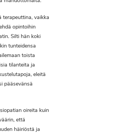
ää mahdottomalta.
ä terapeuttina, vaikka
tehdä opintoihin
in. Silti hän koki
kin tunteidensa
ailemaan toista
a tilanteita ja
stelutapoja, eleitä
asi pääsevänsä
siopatian oireita kuin
äärin, että
uuden häiriöstä ja