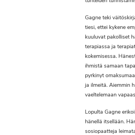
tunteiden tunnistam
Gagne teki väitöskirj
tiesi, ettei kykene e
kuuluvat pakolliset h
terapiassa ja terapi
kokemisessa. Hänestä
ihmistä samaan tapaan
pyrkinyt omaksumaan
ja ilmeitä. Aiemmin h
vaeltelemaan vapaast
Lopulta Gagne erikois
hänellä itsellään. H
sosiopaatteja leimata