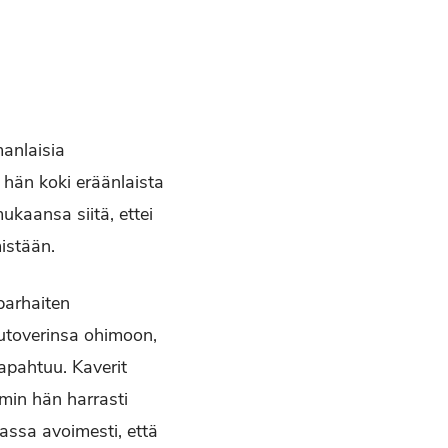
manlaisia
 hän koki eräänlaista
ukaansa siitä, ettei
 mistään.
 parhaiten
utoverinsa ohimoon,
tapahtuu. Kaverit
mmin hän harrasti
assa avoimesti, että