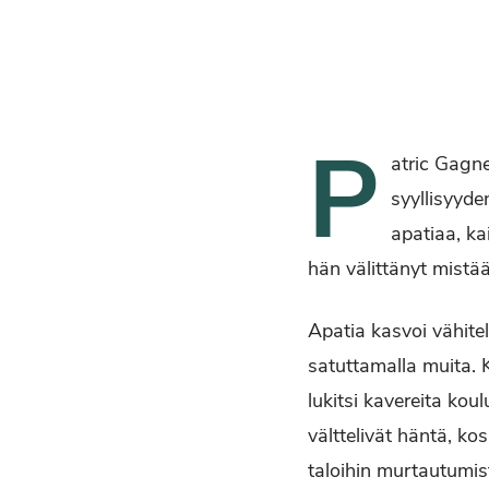
P
atric Gagne
syyllisyyde
apatiaa, ka
hän välittänyt mistään
Apatia kasvoi vähitel
satuttamalla muita.
lukitsi kavereita kou
välttelivät häntä, ko
taloihin murtautumis