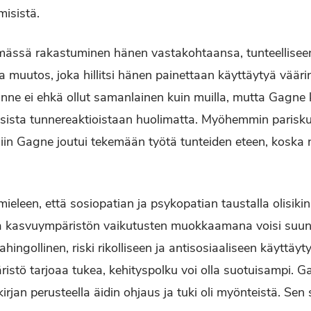
misistä.
ssä rakastuminen hänen vastakohtaansa, tunteelliseen
va muutos, joka hillitsi hänen painettaan käyttäytyä vääri
nne ei ehkä ollut samanlainen kuin muilla, mutta Gagne k
aisista tunnereaktioistaan huolimatta. Myöhemmin pariskun
in Gagne joutui tekemään työtä tunteiden eteen, koska ne
 mieleen, että sosiopatian ja psykopatian taustalla olisiki
oka kasvuympäristön vaikutusten muokkaamana voisi suunt
ingollinen, riski rikolliseen ja antisosiaaliseen käyttäyt
ristö tarjoaa tukea, kehityspolku voi olla suotuisampi. 
irjan perusteella äidin ohjaus ja tuki oli myönteistä. Sen s