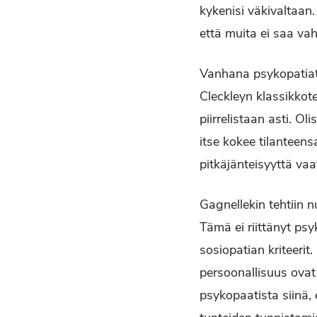
kykenisi väkivaltaan.
että muita ei saa va
Vanhana psykopatiatut
Cleckleyn klassikkot
piirrelistaan asti. O
itse kokee tilanteens
pitkäjänteisyyttä v
Gagnellekin tehtiin
Tämä ei riittänyt ps
sosiopatian kriteerit
persoonallisuus ovat
psykopaatista siinä, 