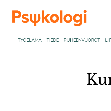
Siirry sisältöön
TYÖELÄMÄ
TIEDE
PUHEENVUOROT
LI
Kur