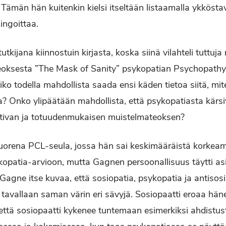
 Tämän hän kuitenkin kielsi itseltään listaamalla ykkösta
hingoittaa.
kijana kiinnostuin kirjasta, koska siinä vilahteli tuttuj
eoksesta ”The Mask of Sanity” psykopatian Psychopathy 
lisiko todella mahdollista saada ensi käden tietoa siitä, m
a? Onko ylipäätään mahdollista, että psykopatiasta kärsivä
aativan ja totuudenmukaisen muistelmateoksen?
 nuorena PCL-seula, jossa hän sai keskimääräistä korke
ykopatia-arvioon, mutta Gagnen persoonallisuus täytti as
. Gagne itse kuvaa, että sosiopatia, psykopatia ja antisos
 tavallaan saman värin eri sävyjä. Sosiopaatti eroaa hän
että sosiopaatti kykenee tuntemaan esimerkiksi ahdistust