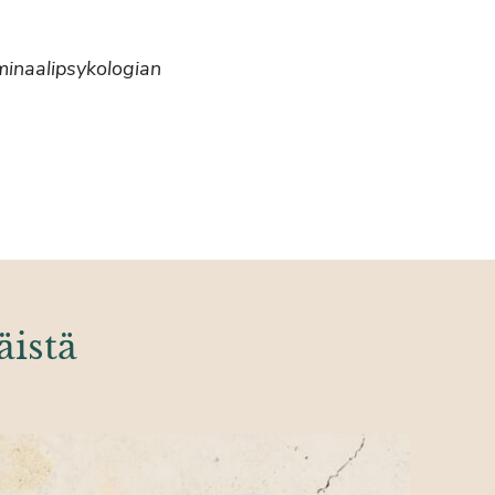
riminaalipsykologian
äistä