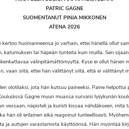
PATRIC GAGNE
SUOMENTANUT PINJA MIKKONEN
ATENA 2026
 kertoo huomanneensa jo varhain, ettei hänellä ollut sa
n, katumuksen tai häpeän tunteita kuin muilla. Sen sijaan
ikenkattavaa välinpitämättömyyttä. Kyse ei ollut hänen m
, vaan siitä, ettei hän välittänyt siitä, että ei välittänyt
len olotilaksi, jota hän kutsuu paineeksi. Paine helpottui
 Kouluiässä Gagne muun muassa survaisi lyijykynän koul
lun vessaan, näpisteli ja kuristi kissaa nähdäkseen, mitä 
ska hän oli erilainen eikä reagoinut tunteellisesti. Myöhe
ta ja autojen varastamista käyttöönsä. Hän myöntää kirj