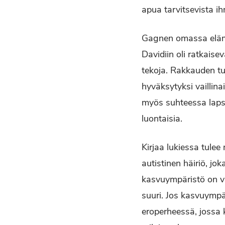
apua tarvitsevista ih
Gagnen omassa elämä
Davidiin oli ratkaise
tekoja. Rakkauden tu
hyväksytyksi vaillin
myös suhteessa lapsi
luontaisia.
Kirjaa lukiessa tulee
autistinen häiriö, j
kasvuympäristö on vah
suuri. Jos kasvuympä
eroperheessä, jossa k