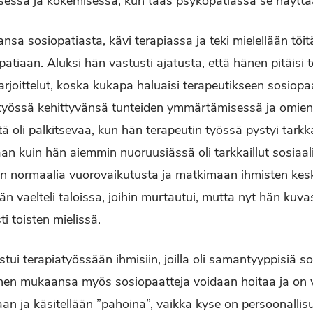
isessa ja kokemisessa, kun taas psykopatiassa se näytt
ansa sosiopatiasta, kävi terapiassa ja teki mielellään töit
mpatiaan. Aluksi hän vastusti ajatusta, että hänen pitäisi 
arjoittelut, koska kukapa haluaisi terapeutikseen sosiopaat
atyössä kehittyvänsä tunteiden ymmärtämisessä ja omien
 oli palkitsevaa, kun hän terapeutin työssä pystyi tarkk
 kuin hän aiemmin nuoruusiässä oli tarkkaillut sosiaalisi
 normaalia vuorovaikutusta ja matkimaan ihmisten kesku
än vaelteli taloissa, joihin murtautui, mutta nyt hän kuv
i toisten mielissä.
tui terapiatyössään ihmisiin, joilla oli samantyyppisiä so
änen mukaansa myös sosiopaatteja voidaan hoitaa ja on v
an ja käsitellään ”pahoina”, vaikka kyse on persoonallis