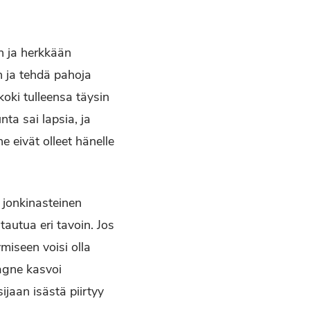
 ja herkkään
n ja tehdä pahoja
oki tulleensa täysin
ta sai lapsia, ja
 eivät olleet hänelle
n jonkinasteinen
autua eri tavoin. Jos
ymiseen voisi olla
Gagne kasvoi
ijaan isästä piirtyy