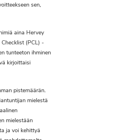
voitteekseen sen,
a nimiä aina Hervey
Checklist (PCL) -
iten tunteeton ihminen
 kirjoittaisi
amman pistemäärän.
iantuntijan mielestä
iaalinen
en mielestään
a ja voi kehittyä