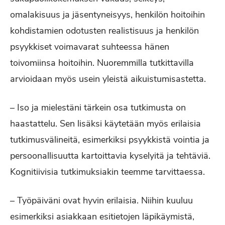
omalakisuus ja jäsentyneisyys, henkilön hoitoihin
kohdistamien odotusten realistisuus ja henkilön
psyykkiset voimavarat suhteessa hänen
toivomiinsa hoitoihin. Nuoremmilla tutkittavilla
arvioidaan myös usein yleistä aikuistumisastetta.
– Iso ja mielestäni tärkein osa tutkimusta on
haastattelu. Sen lisäksi käytetään myös erilaisia
tutkimusvälineitä, esimerkiksi psyykkistä vointia ja
persoonallisuutta kartoittavia kyselyitä ja tehtäviä.
Kognitiivisia tutkimuksiakin teemme tarvittaessa.
– Työpäiväni ovat hyvin erilaisia. Niihin kuuluu
esimerkiksi asiakkaan esitietojen läpikäymistä,