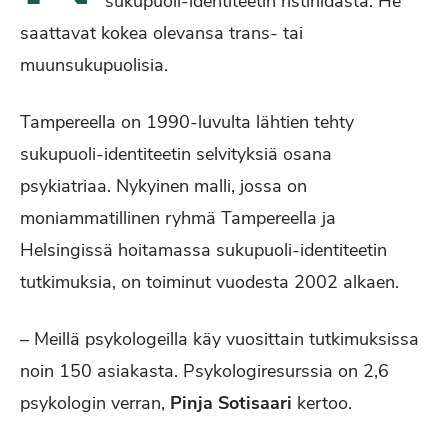
sukupuoli-identiteetin ristiriidasta. He
saattavat kokea olevansa trans- tai
muunsukupuolisia.
Tampereella on 1990-luvulta lähtien tehty
sukupuoli-identiteetin selvityksiä osana
psykiatriaa.
Nykyinen malli, jossa on
moniammatillinen ryhmä Tampereella ja
Helsingissä hoitamassa sukupuoli-identiteetin
tutkimuksia, on toiminut vuodesta 2002 alkaen.
– Meillä psykologeilla käy vuosittain tutkimuksissa
noin 150 asiakasta. Psykologiresurssia on 2,6
psykologin verran,
Pinja Sotisaari
kertoo.