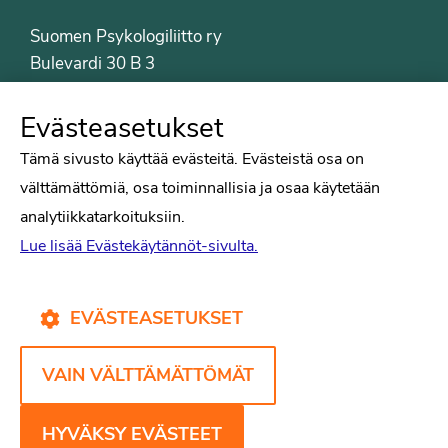
Suomen Psykologiliitto ry
Bulevardi 30 B 3
00120 Helsinki
Puh. 09-6122 9122
Evästeasetukset
Psykologiliiton sivut
Tämä sivusto käyttää evästeitä. Evästeistä osa on
välttämättömiä, osa toiminnallisia ja osaa käytetään
Työelämä
analytiikkatarkoituksiin.
Tiede
Lue lisää Evästekäytännöt-sivulta.
Puheenvuorot
Liitto
Kirjat
EVÄSTEASETUKSET
Yhteystiedot
VAIN VÄLTTÄMÄTTÖMÄT
Psykologiliiton verkkosivut
Evästekäytännöt
HYVÄKSY EVÄSTEET