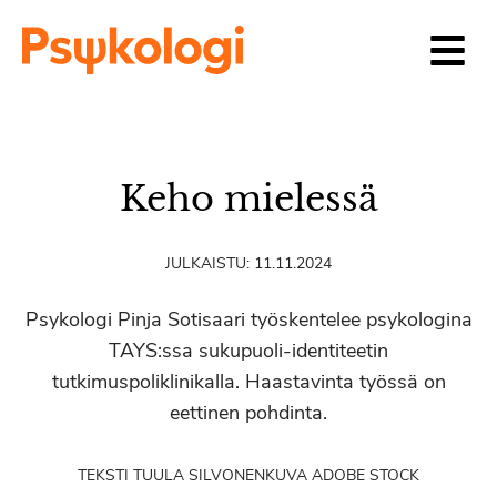
Siirry sisältöön
Keho mielessä
JULKAISTU:
11.11.2024
Psykologi Pinja Sotisaari työskentelee psykologina
TAYS:ssa sukupuoli-identiteetin
tutkimuspoliklinikalla. Haastavinta työssä on
eettinen pohdinta.
TEKSTI TUULA SILVONEN
KUVA ADOBE STOCK