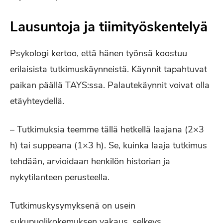
Lausuntoja ja tiimityöskentelyä
Psykologi kertoo, että hänen työnsä koostuu
erilaisista tutkimuskäynneistä. Käynnit tapahtuvat
paikan päällä TAYS:ssa. Palautekäynnit voivat olla
etäyhteydellä.
– Tutkimuksia teemme tällä hetkellä laajana (2×3
h) tai suppeana (1×3 h). Se, kuinka laaja tutkimus
tehdään, arvioidaan henkilön historian ja
nykytilanteen perusteella.
Tutkimuskysymyksenä on usein
sukupuolikokemuksen vakaus, selkeys,