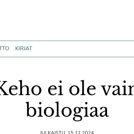
ITTO
KIRJAT
Keho ei ole vai
biologiaa
JULKAISTU:
15.11.2024