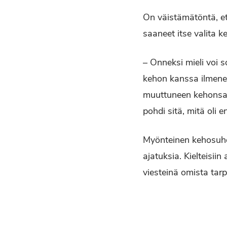
On väistämätöntä, e
saaneet itse valita
– Onneksi mieli voi
kehon kanssa ilmenee
muuttuneen kehonsa k
pohdi sitä, mitä oli 
Myönteinen kehosuhde e
ajatuksia. Kielteisiin
viesteinä omista tarp