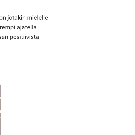
n jotakin mielelle
arempi ajatella
en positiivista