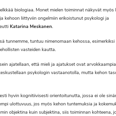
 pelkkää biologiaa. Monet mielen toiminnat näkyvät myös
a kehoon liittyviin ongelmiin erikoistunut psykologi ja
eutti
Katarina Meskanen
.
ssä tunnemme, tuntuu nimenomaan kehossa, esimerkiksi 
ehollisten vasteiden kautta.
n ajatellaan, että mieli ja ajatukset ovat arvokkaampi
keskustellaan psykologin vastaanotolla, mutta kehon taso
ti hyvin kognitiivisesti orientoitunutta, jossa ei ole si
yvempi ulottuvuus, jos myös kehon tuntemuksia ja kokemuk
n objektina kuin subjektina, siis toiminnan kohteena, jo