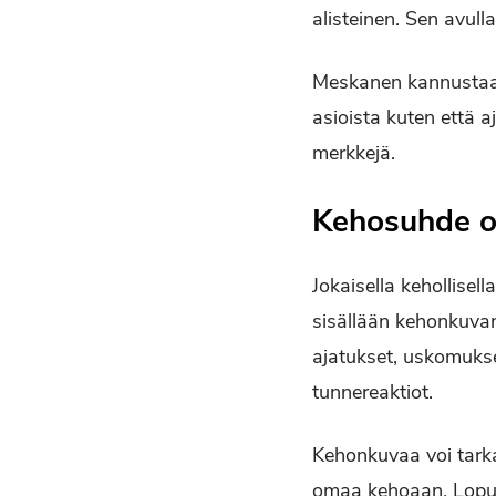
alisteinen. Sen avul
Meskanen kannustaak
asioista kuten että a
merkkejä.
Kehosuhde on
Jokaisella kehollisel
sisällään kehonkuvan 
ajatukset, uskomukse
tunnereaktiot.
Kehonkuvaa voi tarka
omaa kehoaan. Lopuk