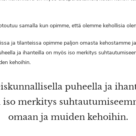
utuu samalla kun opimme, että olemme kehollisia olen
eissa ja tilanteissa opimme paljon omasta kehostamme ja
puheella ja ihanteilla on myös iso merkitys suhtautumi
en kehoihin.
iskunnallisella puheella ja ihant
 iso merkitys suhtautumisee
omaan ja muiden kehoihin.