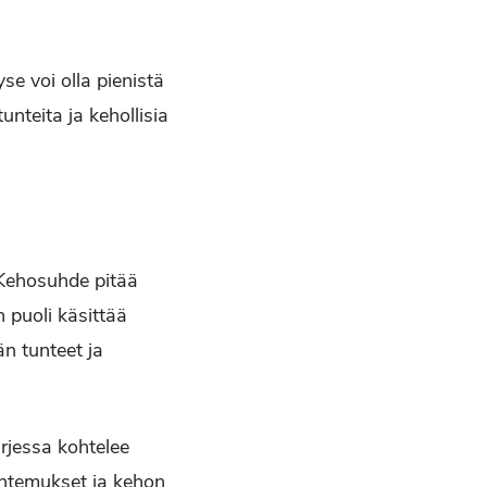
 voi olla pienistä
unteita ja kehollisia
. Kehosuhde pitää
 puoli käsittää
n tunteet ja
rjessa kohtelee
ntemukset ja kehon