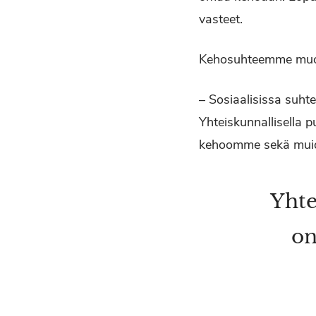
vasteet.
Kehosuhteemme muoto
– Sosiaalisissa suht
Yhteiskunnallisella 
kehoomme sekä muid
Yhte
on