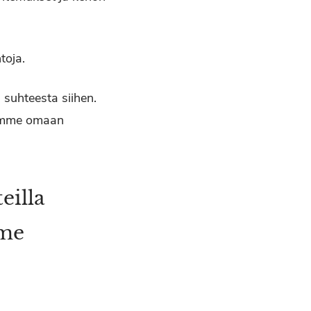
toja.
 suhteesta siihen.
seemme omaan
eilla
mme