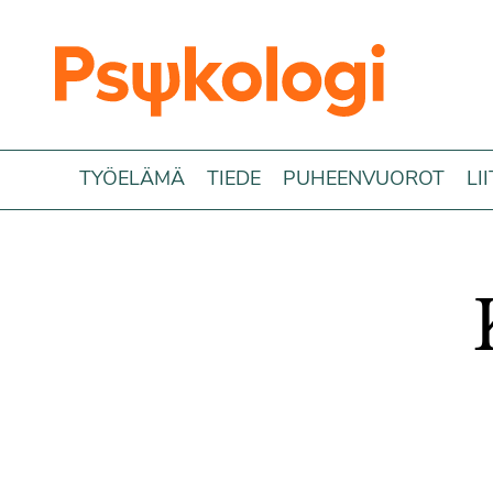
Siirry sisältöön
TYÖELÄMÄ
TIEDE
PUHEENVUOROT
LI