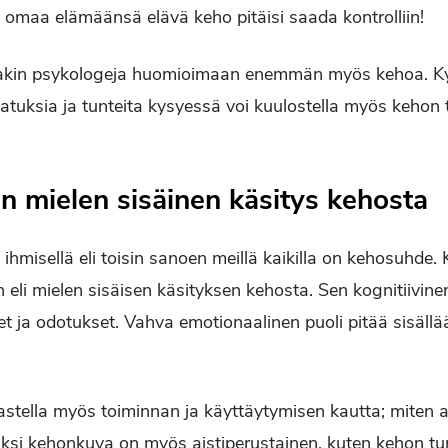
la omaa elämäänsä elävä keho pitäisi saada kontrolliin!
in psykologeja huomioimaan enemmän myös kehoa. Kyse
jatuksia ja tunteita kysyessä voi kuulostella myös kehon t
 mielen sisäinen käsitys kehosta
la ihmisellä eli toisin sanoen meillä kaikilla on kehosuhde
eli mielen sisäisen käsityksen kehosta. Sen kognitiivinen
t ja odotukset. Vahva emotionaalinen puoli pitää sisällää
stella myös toiminnan ja käyttäytymisen kautta; miten a
si kehonkuva on myös aistiperustainen, kuten kehon tu