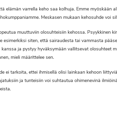
ttä elämän varrella keho saa kolhuja. Emme myöskään al
 kehokumppaniamme. Meskasen mukaan kehosuhde voi silti
 sopeutua muuttuviin olosuhteisiin kehossa. Psyykkinen
 esimerkiksi siten, että sairaudesta tai vammasta pääsee 
anssa ja pystyy hyväksymään vallitsevat olosuhteet mie
ennen, mieli määrittelee sen.
i tarkoita, ettei ihmisellä olisi lainkaan kehoon liittyviä 
 ajatuksiin ja tunteisiin voi suhtautua ohimenevinä ilmiöin
eista.