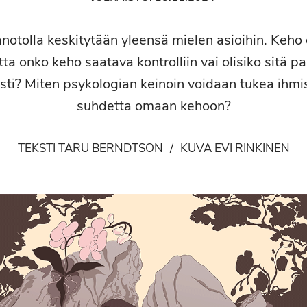
notolla keskitytään yleensä mielen asioihin. Keho o
tta onko keho saatava kontrolliin vai olisiko sitä p
ti? Miten psykologian keinoin voidaan tukea ihmis
suhdetta omaan kehoon?
TEKSTI TARU BERNDTSON
/
KUVA EVI RINKINEN