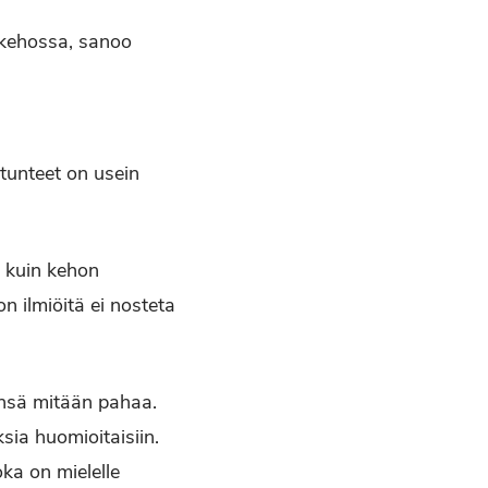
 kehossa, sanoo
tunteet on usein
a kuin kehon
n ilmiöitä ei nosteta
nänsä mitään pahaa.
sia huomioitaisiin.
ka on mielelle