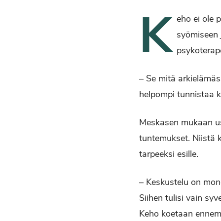
K
eho ei ole
syömiseen j
psykoterap
– Se mitä arkielämä
helpompi tunnistaa k
Meskasen mukaan usei
tuntemukset. Niistä 
tarpeeksi esille.
– Keskustelu on mones
Siihen tulisi vain s
Keho koetaan ennemmi