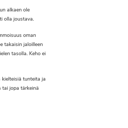
un alkaen ole
 olla joustava.
 kimmoisuus oman
takaisin jaloilleen
len tasolla. Keho ei
kielteisiä tunteita ja
ä tai jopa tärkeinä