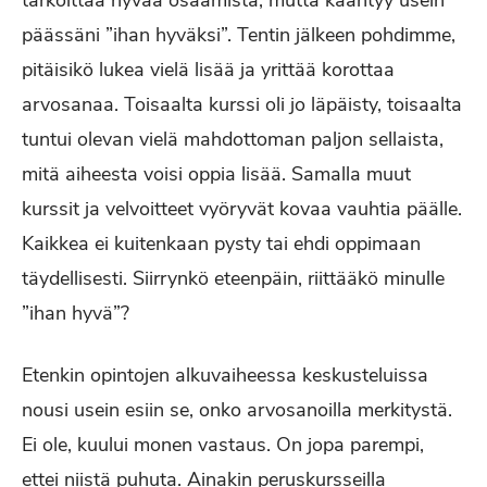
tarkoittaa hyvää osaamista, mutta kääntyy usein
päässäni ”ihan hyväksi”. Tentin jälkeen pohdimme,
pitäisikö lukea vielä lisää ja yrittää korottaa
arvosanaa. Toisaalta kurssi oli jo läpäisty, toisaalta
tuntui olevan vielä mahdottoman paljon sellaista,
mitä aiheesta voisi oppia lisää. Samalla muut
kurssit ja velvoitteet vyöryvät kovaa vauhtia päälle.
Kaikkea ei kuitenkaan pysty tai ehdi oppimaan
täydellisesti. Siirrynkö eteenpäin, riittääkö minulle
”ihan hyvä”?
Etenkin opintojen alkuvaiheessa keskusteluissa
nousi usein esiin se, onko arvosanoilla merkitystä.
Ei ole, kuului monen vastaus. On jopa parempi,
ettei niistä puhuta. Ainakin peruskursseilla