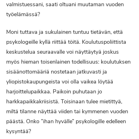
valmistuessani, saati oltuani muutaman vuoden
työelämässä?
Moni tuttava ja sukulainen tuntuu tietävän, että
psykologeille kyllä riittää töitä. Koulutuspoliittista
keskustelua seuraavalle voi näyttäytyä joskus
myös hieman toisenlainen todellisuus: koulutuksen
sisäänottomääriä nostetaan jatkuvasti ja
yliopistokaupungeista voi olla vaikea löytää
harjoittelupaikkaa. Paikoin puhutaan jo
harkkapaikkakriisistä. Toisinaan tulee mietittyä,
miltä tilanne näyttää viiden tai kymmenen vuoden
päästä. Onko ”ihan hyvälle” psykologille edelleen
kysyntää?