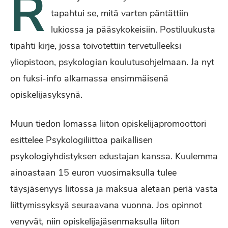
R
tapahtui se, mitä varten päntättiin
lukiossa ja pääsykokeisiin. Postiluukusta
tipahti kirje, jossa toivotettiin tervetulleeksi
yliopistoon, psykologian koulutusohjelmaan. Ja nyt
on fuksi-info alkamassa ensimmäisenä
opiskelijasyksynä.
Muun tiedon lomassa liiton opiskelijapromoottori
esittelee Psykologiliittoa paikallisen
psykologiyhdistyksen edustajan kanssa. Kuulemma
ainoastaan 15 euron vuosimaksulla tulee
täysjäsenyys liitossa ja maksua aletaan periä vasta
liittymissyksyä seuraavana vuonna. Jos opinnot
venyvät, niin opiskelijajäsenmaksulla liiton