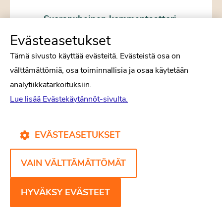
Suorapuheinen kommentaattori
Joa Arjoranta valittiin vuoden 2025
Evästeasetukset
psykologian opiskelijaksi. Hän ei pelkää avata
Tämä sivusto käyttää evästeitä. Evästeistä osa on
suutaan luennoilla. Valinnan tekee vuosittain
välttämättömiä, osa toiminnallisia ja osaa käytetään
Suomen Psykologian Opiskelijain Liitto SPOL
analytiikkatarkoituksiin.
ry.
Lue lisää Evästekäytännöt-sivulta.
EVÄSTEASETUKSET
VAIN VÄLTTÄMÄTTÖMÄT
HYVÄKSY EVÄSTEET