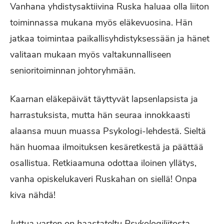
Vanhana yhdistysaktiivina Ruska haluaa olla liiton
toiminnassa mukana myös eläkevuosina. Hän
jatkaa toimintaa paikallisyhdistyksessään ja hänet
valitaan mukaan myös valtakunnalliseen
senioritoiminnan johtoryhmään.
Kaarnan eläkepäivät täyttyvät lapsenlapsista ja
harrastuksista, mutta hän seuraa innokkaasti
alaansa muun muassa Psykologi-lehdestä. Sieltä
hän huomaa ilmoituksen kesäretkestä ja päättää
osallistua. Retkiaamuna odottaa iloinen yllätys,
vanha opiskelukaveri Ruskahan on siellä! Onpa
kiva nähdä!
Juttua varten on haastateltu Psykologiliitosta