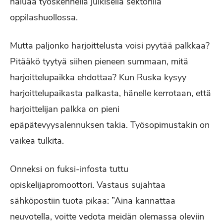
haluaa työskennellä julkisella sektorilla
oppilashuollossa.
Mutta paljonko harjoittelusta voisi pyytää palkkaa?
Pitääkö tyytyä siihen pieneen summaan, mitä
harjoittelupaikka ehdottaa? Kun Ruska kysyy
harjoittelupaikasta palkasta, hänelle kerrotaan, että
harjoittelijan palkka on pieni
epäpätevyysalennuksen takia. Työsopimustakin on
vaikea tulkita.
Onneksi on fuksi-infosta tuttu
opiskelijapromoottori. Vastaus sujahtaa
sähköpostiin tuota pikaa: ”Aina kannattaa
neuvotella, voitte vedota meidän olemassa oleviin