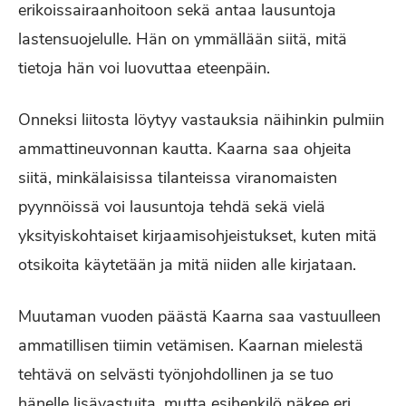
erikoissairaanhoitoon sekä antaa lausuntoja
lastensuojelulle. Hän on ymmällään siitä, mitä
tietoja hän voi luovuttaa eteenpäin.
Onneksi liitosta löytyy vastauksia näihinkin pulmiin
ammattineuvonnan kautta. Kaarna saa ohjeita
siitä, minkälaisissa tilanteissa viranomaisten
pyynnöissä voi lausuntoja tehdä sekä vielä
yksityiskohtaiset kirjaamisohjeistukset, kuten mitä
otsikoita käytetään ja mitä niiden alle kirjataan.
Muutaman vuoden päästä Kaarna saa vastuulleen
ammatillisen tiimin vetämisen. Kaarnan mielestä
tehtävä on selvästi työnjohdollinen ja se tuo
hänelle lisävastuita, mutta esihenkilö näkee eri