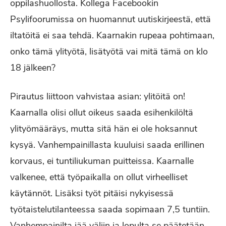
oppilashuollosta. Kollega Facebookin
Psylifoorumissa on huomannut uutiskirjeestä, että
iltatöitä ei saa tehdä. Kaarnakin rupeaa pohtimaan,
onko tämä ylityötä, lisätyötä vai mitä tämä on klo
18 jälkeen?
Pirautus liittoon vahvistaa asian: ylitöitä on!
Kaarnalla olisi ollut oikeus saada esihenkilöltä
ylityömääräys, mutta sitä hän ei ole hoksannut
kysyä. Vanhempainillasta kuuluisi saada erillinen
korvaus, ei tuntiliukuman puitteissa. Kaarnalle
valkenee, että työpaikalla on ollut virheelliset
käytännöt. Lisäksi työt pitäisi nykyisessä
työtaistelutilanteessa saada sopimaan 7,5 tuntiin.
Vanhempainilta jää väliin ja lopulta se päätetään