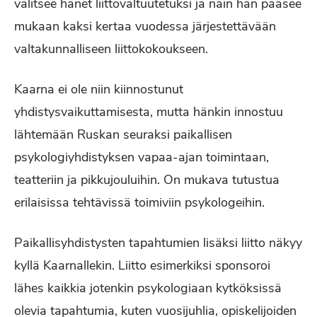
valitsee hänet liittovaltuutetuksi ja näin hän pääsee
mukaan kaksi kertaa vuodessa järjestettävään
valtakunnalliseen liittokokoukseen.
Kaarna ei ole niin kiinnostunut
yhdistysvaikuttamisesta, mutta hänkin innostuu
lähtemään Ruskan seuraksi paikallisen
psykologiyhdistyksen vapaa-ajan toimintaan,
teatteriin ja pikkujouluihin. On mukava tutustua
erilaisissa tehtävissä toimiviin psykologeihin.
Paikallisyhdistysten tapahtumien lisäksi liitto näkyy
kyllä Kaarnallekin. Liitto esimerkiksi sponsoroi
lähes kaikkia jotenkin psykologiaan kytköksissä
olevia tapahtumia, kuten vuosijuhlia, opiskelijoiden