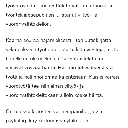
työehtosopimusneuvottelut ovat jumiutuneet ja
työntekijäosapuoli on julistanut ylityö- ja
vuoronvaihtokiellon.
Kaarna seuraa hajamielisesti liiton uutiskirjettä
sekä erikseen työtaistelusta tulleita viestejä, mutta
hänelle ei tule mieleen, että työtaistelutoimet
voisivat koskea häntä. Hänhän tekee itsenäistä
työtä ja hallinnoi omaa kalenteriaan. Kun ei kerran
vuorotyötä tee, niin eihän ylityö- ja
vuoronvaihtokieltokaan silloin koske häntä.
On tulossa kutosten vanhempainilta, jossa
psykologi käy kertomassa yläkoulun