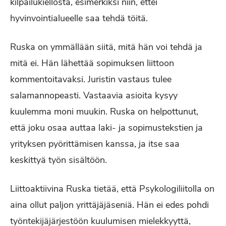
kilpailukiellosta, esimerkiksi niin, ettei
hyvinvointialueelle saa tehdä töitä.
Ruska on ymmällään siitä, mitä hän voi tehdä ja
mitä ei. Hän lähettää sopimuksen liittoon
kommentoitavaksi. Juristin vastaus tulee
salamannopeasti. Vastaavia asioita kysyy
kuulemma moni muukin. Ruska on helpottunut,
että joku osaa auttaa laki- ja sopimustekstien ja
yrityksen pyörittämisen kanssa, ja itse saa
keskittyä työn sisältöön.
Liittoaktiivina Ruska tietää, että Psykologiliitolla on
aina ollut paljon yrittäjäjäseniä. Hän ei edes pohdi
työntekijäjärjestöön kuulumisen mielekkyyttä,