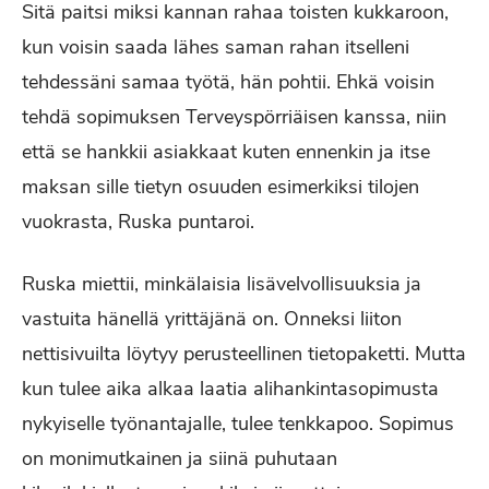
Sitä paitsi miksi kannan rahaa toisten kukkaroon,
kun voisin saada lähes saman rahan itselleni
tehdessäni samaa työtä, hän pohtii. Ehkä voisin
tehdä sopimuksen Terveyspörriäisen kanssa, niin
että se hankkii asiakkaat kuten ennenkin ja itse
maksan sille tietyn osuuden esimerkiksi tilojen
vuokrasta, Ruska puntaroi.
Ruska miettii, minkälaisia lisävelvollisuuksia ja
vastuita hänellä yrittäjänä on. Onneksi liiton
nettisivuilta löytyy perusteellinen tietopaketti. Mutta
kun tulee aika alkaa laatia alihankintasopimusta
nykyiselle työnantajalle, tulee tenkkapoo. Sopimus
on monimutkainen ja siinä puhutaan