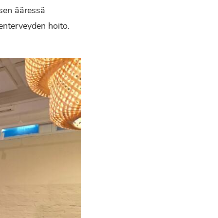
isen ääressä
lenterveyden hoito.