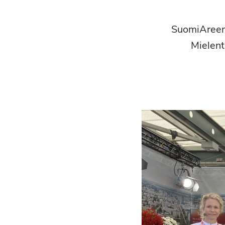
SuomiAreena
Mielent