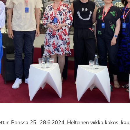
ttiin Porissa 25.–28.6.2024. Helteinen viikko kokosi kaup