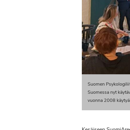
Suomen Psykologilii
Suomessa nyt käytävä
vuonna 2008 käytyä 
Kesäiseen SuomiAreen