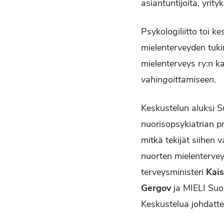
asiantuntijoita, yrityk
Psykologiliitto toi
mielenterveyden tuk
mielenterveys ry:n ka
vahingoittamiseen
.
Keskustelun aluksi 
nuorisopsykiatrian p
mitkä tekijät siihen
nuorten mielenterve
terveysministeri
Kais
Gergov
ja MIELI Suom
Keskustelua johdatte