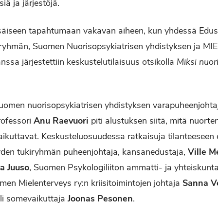
siä ja järjestöjä.
 kesäiseen tapahtumaan vakavan aiheen, kun yhdessä Edu
iryhmän, Suomen Nuorisopsykiatrisen yhdistyksen ja MI
nssa järjestettiin keskustelutilaisuus otsikolla
Miksi nuor
Suomen nuorisopsykiatrisen yhdistyksen varapuheenjohta
rofessori
Anu Raevuori
piti alustuksen siitä, mitä nuorte
 vaikuttavat. Keskusteluosuudessa ratkaisuja tilanteesee
yden tukiryhmän puheenjohtaja, kansanedustaja,
Ville M
a Juuso
, Suomen Psykologiliiton ammatti- ja yhteiskun
en Mielenterveys ry:n kriisitoimintojen johtaja
Sanna V
li somevaikuttaja
Joonas Pesonen
.