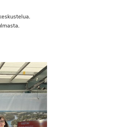
keskustelua.
ulmasta.