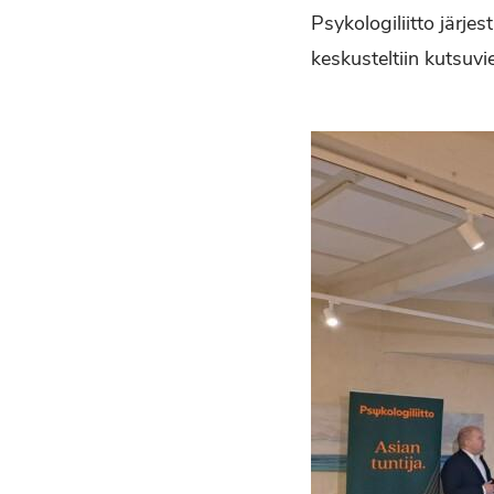
Psykologiliitto järje
keskusteltiin kutsuvi