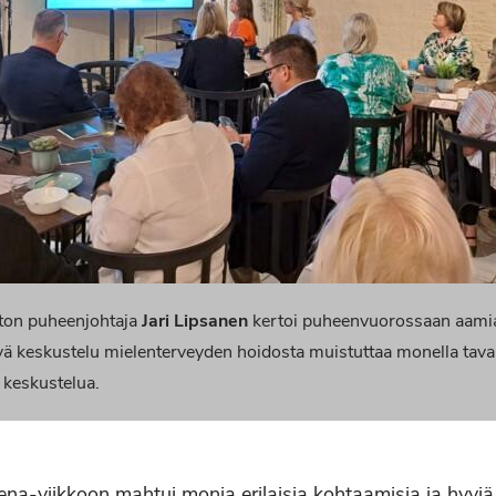
ton puheenjohtaja
Jari Lipsanen
kertoi puheenvuorossaan aamiai
 keskustelu mielenterveyden hoidosta muistuttaa monella taval
keskustelua.
a-viikkoon mahtui monia erilaisia kohtaamisia ja hyviä