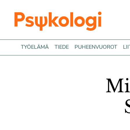
Siirry sisältöön
TYÖELÄMÄ
TIEDE
PUHEENVUOROT
LI
Mi