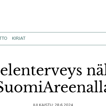
ITTO
KIRJAT
elenterveys nä
SuomiAreenall
JULKAISTU:
28.6.2024