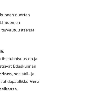
skunnan nuorten
ELI Suomen
i turvautuu itsensä
ja,
n itsetuhoisuus on ja
n etsivät Eduskunnan
erinen
, sosiaali- ja
tasuhdepäällikkö
Vera
esikansa
.