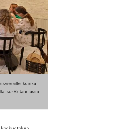
svieraille, kuinka
la Iso-Britanniassa
 keskusteluja