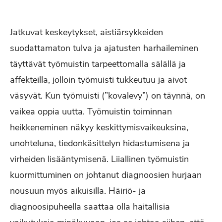
Jatkuvat keskeytykset, aistiärsykkeiden
suodattamaton tulva ja ajatusten harhaileminen
täyttävät työmuistin tarpeettomalla sälällä ja
affekteilla, jolloin työmuisti tukkeutuu ja aivot
väsyvät. Kun työmuisti (”kovalevy”) on täynnä, on
vaikea oppia uutta. Työmuistin toiminnan
heikkeneminen näkyy keskittymisvaikeuksina,
unohteluna, tiedonkäsittelyn hidastumisena ja
virheiden lisääntymisenä. Liiallinen työmuistin
kuormittuminen on johtanut diagnoosien hurjaan
nousuun myös aikuisilla. Häiriö- ja
diagnoosipuheella saattaa olla haitallisia