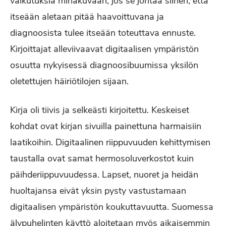
vaikutuksia minäkuvaan, jos se johtaa siihen, että
itseään aletaan pitää haavoittuvana ja
diagnoosista tulee itseään toteuttava ennuste.
Kirjoittajat alleviivaavat digitaalisen ympäristön
osuutta nykyisessä diagnoosibuumissa yksilön
oletettujen häiriötilojen sijaan.
Kirja oli tiivis ja selkeästi kirjoitettu. Keskeiset
kohdat ovat kirjan sivuilla painettuna harmaisiin
laatikoihin. Digitaalinen riippuvuuden kehittymisen
taustalla ovat samat hermosoluverkostot kuin
päihderiippuvuudessa. Lapset, nuoret ja heidän
huoltajansa eivät yksin pysty vastustamaan
digitaalisen ympäristön koukuttavuutta. Suomessa
älypuhelinten käyttö aloitetaan myös aikaisemmin