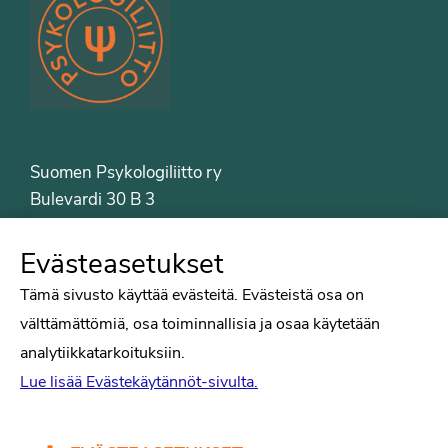
Suomen Psykologiliitto ry
Bulevardi 30 B 3
00120 Helsinki
Puh. 09-6122 9122
Evästeasetukset
Psykologiliiton sivut
Tämä sivusto käyttää evästeitä. Evästeistä osa on
välttämättömiä, osa toiminnallisia ja osaa käytetään
Työelämä
analytiikkatarkoituksiin.
Tiede
Lue lisää Evästekäytännöt-sivulta.
Puheenvuorot
Liitto
Kirjat