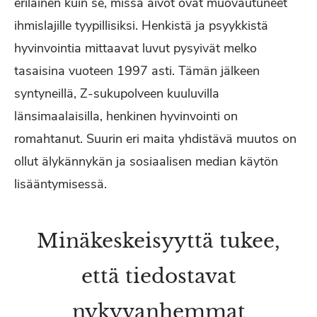
erilainen kuin se, missä aivot ovat muovautuneet
ihmislajille tyypillisiksi. Henkistä ja psyykkistä
hyvinvointia mittaavat luvut pysyivät melko
tasaisina vuoteen 1997 asti. Tämän jälkeen
syntyneillä, Z-sukupolveen kuuluvilla
länsimaalaisilla, henkinen hyvinvointi on
romahtanut. Suurin eri maita yhdistävä muutos on
ollut älykännykän ja sosiaalisen median käytön
lisääntymisessä.
Minäkeskeisyyttä tukee,
että tiedostavat
nykyvanhemmat