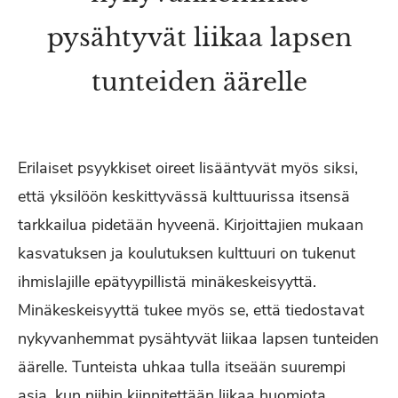
pysähtyvät liikaa lapsen
tunteiden äärelle
Erilaiset psyykkiset oireet lisääntyvät myös siksi,
että yksilöön keskittyvässä kulttuurissa itsensä
tarkkailua pidetään hyveenä. Kirjoittajien mukaan
kasvatuksen ja koulutuksen kulttuuri on tukenut
ihmislajille epätyypillistä minäkeskeisyyttä.
Minäkeskeisyyttä tukee myös se, että tiedostavat
nykyvanhemmat pysähtyvät liikaa lapsen tunteiden
äärelle. Tunteista uhkaa tulla itseään suurempi
asia, kun niihin kiinnitettään liikaa huomiota.