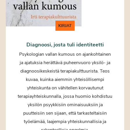
KIRJAT
Diagnoosi, josta tuli identiteetti
Psykologian vallan kumous on ajankohtainen
ja ajatuksia herättävä puheenvuoro yksilö- ja
diagnoosikeskeistä terapiakulttuurista. Teos
kuvaa, kuinka aiemmin yhteisöllisempi
yhteiskunta on vähitellen korvautunut
terapiayhteiskunnalla, jossa huomio kohdistuu
yksilön psyykkisiin ominaisuuksiin ja
puutteisiin sen sijaan, että tarkasteltaisiin
työelämää, laajempia yhteiskunnallisia ja
rakenteellisia ongelmia.