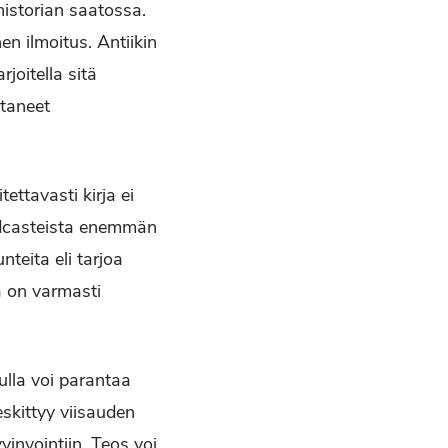
historian saatossa.
en ilmoitus. Antiikin
rjoitella sitä
ttaneet
ettavasti kirja ei
podcasteista enemmän
nteita eli tarjoa
a on varmasti
vulla voi parantaa
eskittyy viisauden
invointiin. Teos voi