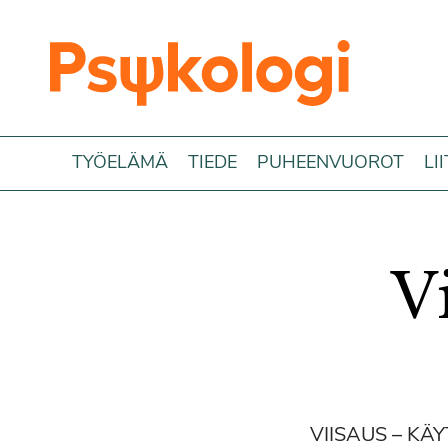
Siirry sisältöön
TYÖELÄMÄ
TIEDE
PUHEENVUOROT
LI
V
VIISAUS – KÄYT