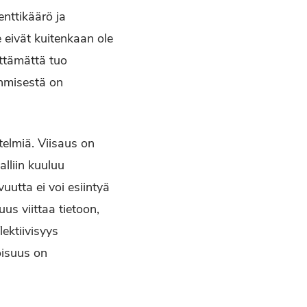
enttikäärö ja
e eivät kuitenkaan ole
lttämättä tuo
ihmisestä on
itelmiä. Viisaus on
alliin kuuluu
vuutta ei voi esiintyä
us viittaa tietoon,
ektiivisyys
oisuus on