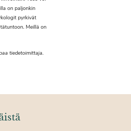
la on paljonkin
kologit pyrkivät
tätuntoon. Meillä on
aa tiedetoimittaja.
äistä