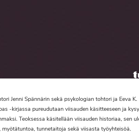
tori Jenni Spännärin sekä psykologian tohtori ja Eeva K. 
pas -kirjassa pureudutaan viisauden käsitteeseen ja ky
mmaksi. Teoksessa käsitellään viisauden historiaa, sen ul
, myötätuntoa, tunnetaitoja sekä viisasta työyhteisöä.