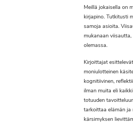
Meillä jokaisella on 
kirjapino. Tutkitusti
samoja asioita. Viisa
mukanaan viisautta, v
olemassa.
Kirjoittajat esittelev
moniulotteinen käsite,
kognitiivinen, reflek
ilman muita eli kaikk
totuuden tavoitteluu
tarkoittaa elämän j
kärsimyksen lievittäm