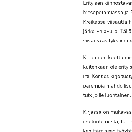
Erityisen kiinnostava
Mesopotamiassa ja Egy
Kreikassa viisautta ha
järkeilyn avulla. Täll
viisauskäsityksiimme
Kirjaan on koottu mie
kuitenkaan ole erity
irti. Kenties kirjoitu
parempia mahdollisuuk
tutkijoille luontainen.
Kirjassa on mukavasti 
itsetuntemusta, tunne
kehittämiseen työyht