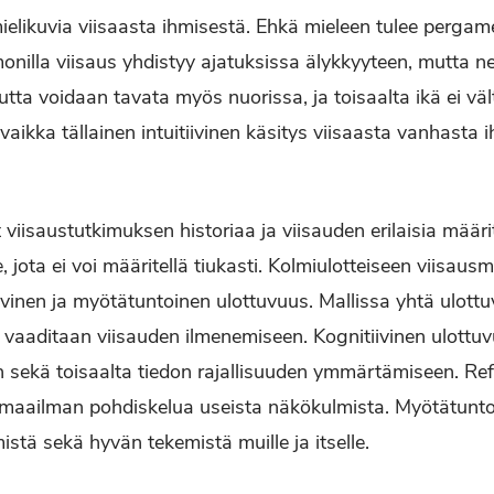
mielikuvia viisaasta ihmisestä. Ehkä mieleen tulee pergam
 monilla viisaus yhdistyy ajatuksissa älykkyyteen, mutta n
utta voidaan tavata myös nuorissa, ja toisaalta ikä ei vä
aikka tällainen intuitiivinen käsitys viisaasta vanhasta 
ät viisaustutkimuksen historiaa ja viisauden erilaisia määr
 jota ei voi määritellä tiukasti. Kolmiulotteiseen viisausm
tiivinen ja myötätuntoinen ulottuvuus. Mallissa yhtä ulottu
i vaaditaan viisauden ilmenemiseen. Kognitiivinen ulottuvu
n sekä toisaalta tiedon rajallisuuden ymmärtämiseen. Refl
a maailman pohdiskelua useista näkökulmista. Myötätunt
istä sekä hyvän tekemistä muille ja itselle.