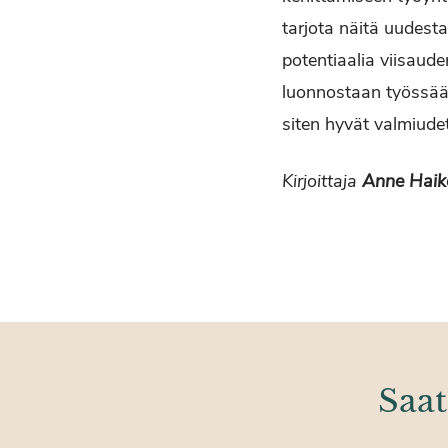
tarjota näitä uudest
potentiaalia viisaude
luonnostaan työssään
siten hyvät valmiudet
Kirjoittaja
Anne Haik
Saat