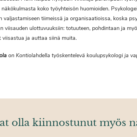
a näkökulmasta koko työyhteisön huomioiden. Psykologeil
n valjastamiseen tiimeissä ja organisaatioissa, koska psy
 viisauden ulottuvuuksiin: totuuteen, pohdintaan ja myö
 viisastua ja auttaa siinä muita.
ola
on Kontiolahdella työskentelevä koulupsykologi ja vap
at olla kiinnostunut myös n