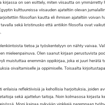
a kirjassa on sen esittely, miten viisautta on ymmärretty 
ptin kulttuureissa viisauden ajateltiin olevan jumalallin
rjoitettiin filosofian kautta eli ihmisen ajateltiin voivan ha
ä tavalla sekä kristinusko että antiikin filosofia ovat vaiku
.
lenkiintoista tietoa ja työskentelyyn on nähty vaivaa. Valit
isen mieleenpainuva. Olen saanut kirjaan perustuvista 
styyli muistuttaa enemmän oppikirjaa, joka ei juuri herätä tu
sia oivaltamiselle ja oppimiselle. Toisaalta kirjoitustap
erilaisia reflektiivisiä ja kehollisia harjoituksia, joiden a
taitoja sekä ajattelun taitoja. Noin kolmasosa kirjasta k
eisössä. Moni kaipaa nykyään vinkkejä parempaan työhyv