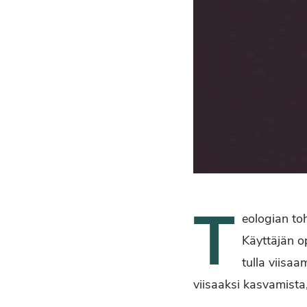
T
eologian toh
Käyttäjän o
tulla viisaa
viisaaksi kasvamista