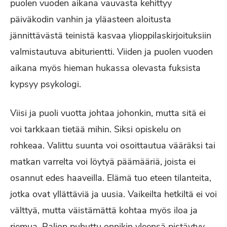
puolen vuoden aikana vauvasta kehittyy
päiväkodin vanhin ja yläasteen aloitusta
jännittävästä teinistä kasvaa ylioppilaskirjoituksiin
valmistautuva abiturientti. Viiden ja puolen vuoden
aikana myös hieman hukassa olevasta fuksista
kypsyy psykologi.
Viisi ja puoli vuotta johtaa johonkin, mutta sitä ei
voi tarkkaan tietää mihin. Siksi opiskelu on
rohkeaa. Valittu suunta voi osoittautua vääräksi tai
matkan varrelta voi löytyä päämääriä, joista ei
osannut edes haaveilla. Elämä tuo eteen tilanteita,
jotka ovat yllättäviä ja uusia. Vaikeilta hetkiltä ei voi
välttyä, mutta väistämättä kohtaa myös iloa ja
riemua. Paljon puhuttu onnikin yleensä pistäytyy.