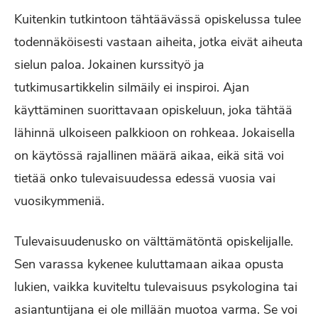
Kuitenkin tutkintoon tähtäävässä opiskelussa tulee
todennäköisesti vastaan aiheita, jotka eivät aiheuta
sielun paloa. Jokainen kurssityö ja
tutkimusartikkelin silmäily ei inspiroi. Ajan
käyttäminen suorittavaan opiskeluun, joka tähtää
lähinnä ulkoiseen palkkioon on rohkeaa. Jokaisella
on käytössä rajallinen määrä aikaa, eikä sitä voi
tietää onko tulevaisuudessa edessä vuosia vai
vuosikymmeniä.
Tulevaisuudenusko on välttämätöntä opiskelijalle.
Sen varassa kykenee kuluttamaan aikaa opusta
lukien, vaikka kuviteltu tulevaisuus psykologina tai
asiantuntijana ei ole millään muotoa varma. Se voi