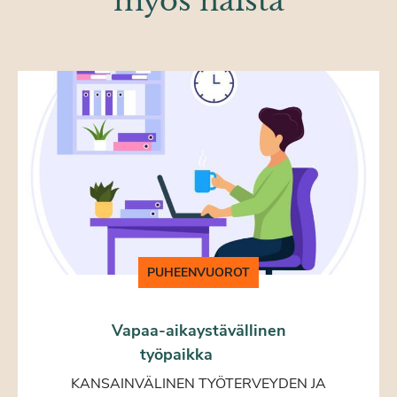
myös näistä
PUHEENVUOROT
Vapaa-aikaystävällinen
työpaikka
KANSAINVÄLINEN TYÖTERVEYDEN JA