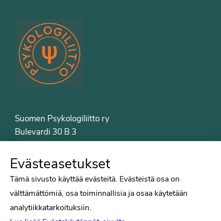
Suomen Psykologiliitto ry
Bulevardi 30 B 3
00120 Helsinki
Puh. 09-6122 9122
Evästeasetukset
Psykologiliiton sivut
Tämä sivusto käyttää evästeitä. Evästeistä osa on
välttämättömiä, osa toiminnallisia ja osaa käytetään
Työelämä
analytiikkatarkoituksiin.
Tiede