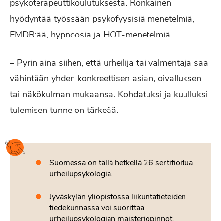
psykoterapeuttikoulutuksesta. Ronkainen
hyödyntää työssään psykofyysisiä menetelmiä,
EMDR:ää, hypnoosia ja HOT-menetelmiä.
– Pyrin aina siihen, että urheilija tai valmentaja saa
vähintään yhden konkreettisen asian, oivalluksen
tai näkökulman mukaansa. Kohdatuksi ja kuulluksi
tulemisen tunne on tärkeää.
Suomessa on tällä hetkellä 26 sertifioitua
urheilupsykologia.
Jyväskylän yliopistossa liikuntatieteiden
tiedekunnassa voi suorittaa
urheilupsykologian maisteriopinnot.