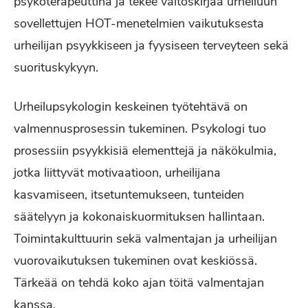
psykoterapeuttina ja tekee väitöskirjaa urheiluun
sovellettujen HOT-menetelmien vaikutuksesta
urheilijan psyykkiseen ja fyysiseen terveyteen sekä
suorituskykyyn.
Urheilupsykologin keskeinen työtehtävä on
valmennusprosessin tukeminen. Psykologi tuo
prosessiin psyykkisiä elementtejä ja näkökulmia,
jotka liittyvät motivaatioon, urheilijana
kasvamiseen, itsetuntemukseen, tunteiden
säätelyyn ja kokonaiskuormituksen hallintaan.
Toimintakulttuurin sekä valmentajan ja urheilijan
vuorovaikutuksen tukeminen ovat keskiössä.
Tärkeää on tehdä koko ajan töitä valmentajan
kanssa.