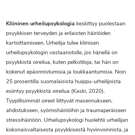
Kliininen urheilupsykologia
keskittyy puolestaan
psyykkisen terveyden ja erilaisten häiriöiden
kartoittamiseen. Urheilija tulee kliinisen
urheilupsykologin vastaanotolle, jos hänellä on
psyykkistä oireilua, kuten pelkotiloja, tai hän on
kokenut epäonnistumisia ja loukkaantumisia. Noin
25 prosentilla suomalaisista huippu-urheilijoista
esiintyy psyykkistä oireilua (Kaski, 2020).
Tyypillisimmät oireet liittyvät masennukseen,
ahdistukseen, syömishäiriöihin ja traumaperäiseen
stressihäiriöön. Urheilupsykologi huolehtii urheilijan
kokonaisvaltaisesta psyykkisestä hyvinvoinnista, ja