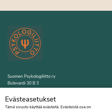
Suomen Psykologiliitto ry
Bulevardi 30 B 3
00120 Helsinki
Puh. 09-6122 9122
Evästeasetukset
Psykologiliiton sivut
Tämä sivusto käyttää evästeitä. Evästeistä osa on