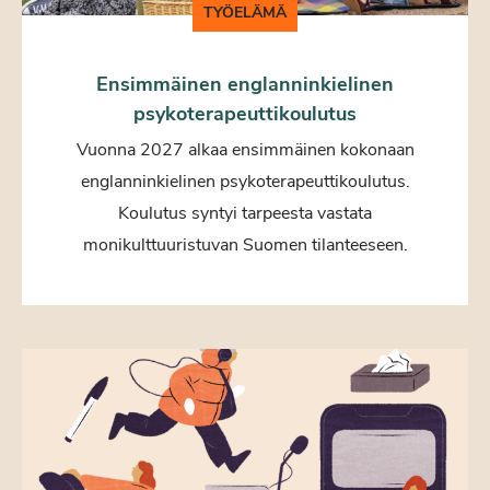
TYÖELÄMÄ
Ensimmäinen englanninkielinen
psykoterapeuttikoulutus
Vuonna 2027 alkaa ensimmäinen kokonaan
englanninkielinen psykoterapeuttikoulutus.
Koulutus syntyi tarpeesta vastata
monikulttuuristuvan Suomen tilanteeseen.