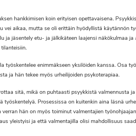
ksen hankkimisen koin erityisen opettavaisena. Psyykk
u vei aikaa, mutta se oli erittäin hyödyllistä käytännön t
lu ja jäsentely etu- ja jälkikäteen laajensi näkökulmaa ja
tilanteisiin.
tila työskentelee enimmäkseen yksilöiden kanssa. Osa työs
ta ja hän tekee myös urheilijoiden psykoterapiaa.
rottaa sitä, mikä on puhtaasti psyykkistä valmennusta ja
työskentelyä. Prosessissa on kuitenkin aina läsnä urhe
 verran hän on myös toiminut valmentajien työnohjaajan
us yleistyisi ja että valmentajilla olisi mahdollisuus saad