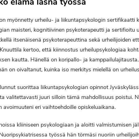
oko elämä läsnä työssä
on myönnetty urheilu- ja liikuntapsykologin sertifikaatti
ian maisteri, kognitiivinen psykoterapeutti ja sertifioitu
tkellä itsenäisenä psykoterapeuttina sekä urheilijoiden e
Knuuttila kertoo, että kiinnostus urheilupsykologiaa koh
sen kautta. Hänellä on koripallo- ja kamppailulajitausta
n on oivaltanut, kuinka iso merkitys mielellä on urheilu
halunnut suorittaa liikuntapsykologian opinnot Jyväskyläs
a valitettavasti juuri silloin tämä mahdollisuus poistui. Ny
ytin avoimuuteni eri vaihtoehdoille opiskeluaikana.
oissa kliiniseen psykologiaan ja aloitti valmistumisen jä
 Nuoripsykiatrisessa työssä hän törmäsi nuoriin urheilijoih