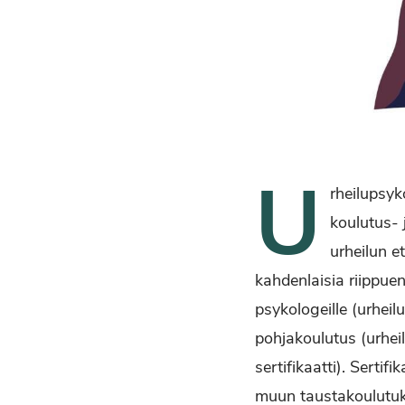
U
rheilupsyko
koulutus-
urheilun e
kahdenlaisia riippuen
psykologeille (urheilu
pohjakoulutus (urhei
sertifikaatti). Serti
muun taustakoulutuks