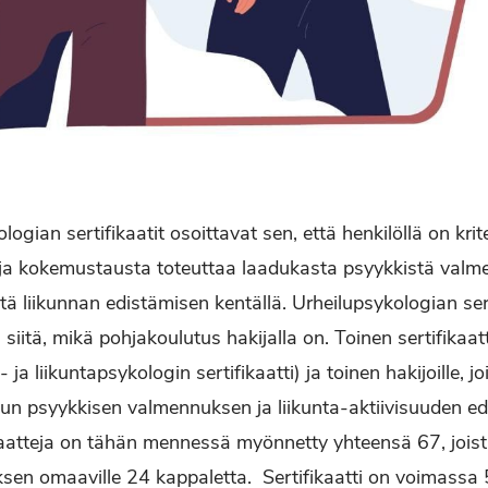
logian sertifikaatit osoittavat sen, että henkilöllä on krit
 ja kokemustausta toteuttaa laadukasta psyykkistä valm
ttä liikunnan edistämisen kentällä. Urheilupsykologian ser
 siitä, mikä pohjakoulutus hakijalla on. Toinen sertifikaatt
- ja liikuntapsykologin sertifikaatti) ja toinen hakijoille, j
lun psyykkisen valmennuksen ja liikunta-aktiivisuuden e
fikaatteja on tähän mennessä myönnetty yhteensä 67, joist
en omaaville 24 kappaletta. Sertifikaatti on voimassa 