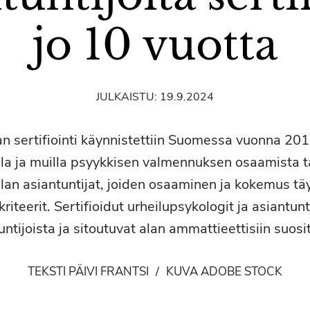
jo 10 vuotta
JULKAISTU:
19.9.2024
n sertifiointi käynnistettiin Suomessa vuonna 201
oilla ja muilla psyykkisen valmennuksen osaamista ta
lan asiantuntijat, joiden osaaminen ja kokemus täy
riteerit. Sertifioidut urheilupsykologit ja asiantun
untijoista ja sitoutuvat alan ammattieettisiin suosit
TEKSTI PÄIVI FRANTSI
/
KUVA ADOBE STOCK