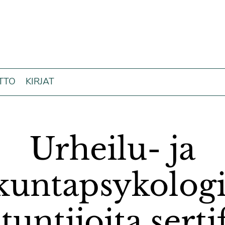
ITTO
KIRJAT
Urheilu- ja
ikuntapsykolog
tuntijoita serti