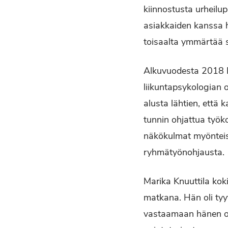
kiinnostusta urheilu
asiakkaiden kanssa hä
toisaalta ymmärtää si
Alkuvuodesta 2018 Li
liikuntapsykologian o
alusta lähtien, että 
tunnin ohjattua työk
näkökulmat myönteise
ryhmätyönohjausta.
Marika Knuuttila kok
matkana. Hän oli tyy
vastaamaan hänen omi