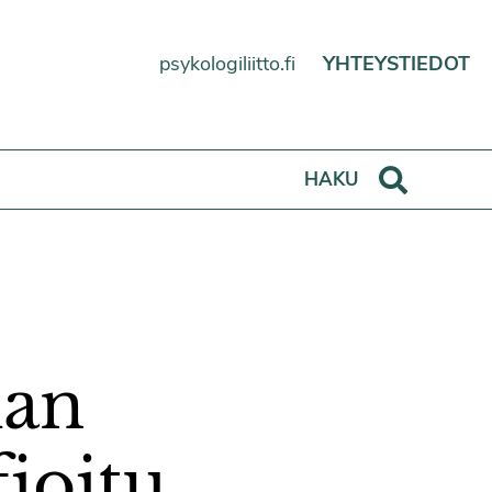
psykologiliitto.fi
YHTEYSTIEDOT
Haku
HAKU
ian
fioitu