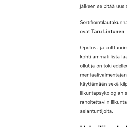
jälkeen se pitää uusi
Sertifiointilautakunn
ovat
Taru Lintunen
,
Opetus- ja kulttuuri
kohti ammatillista la
ollut ja on toki edell
mentaalivalmentajana
käyttämään sekä kilpa
liikuntapsykologian se
rahoitettaviin liikunt
asiantuntijoita.