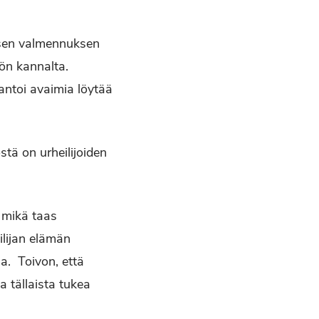
isen valmennuksen
yön kannalta.
 antoi avaimia löytää
tä on urheilijoiden
 mikä taas
ilijan elämän
a. Toivon, että
a tällaista tukea