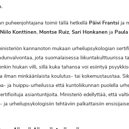
a.
an puheenjohtajana toimii tällä hetkellä
Päivi Frantsi
ja m
Niilo Konttinen
,
Montse Ruiz
,
Sari Honkanen
ja
Paula
ministeriön kannanoton mukaan urheilupsykologian sertifi
adunvalvontaa, jota suomalaisessa liikuntakulttuurissa t
eenkin hiukan villi, sillä kuka tahansa voi esiintyä psyykki
 ilman minkäänlaista koulutus- tai kokemustaustaa. Sik
- ja huippu-urheilussa että kuntoliikunnan puolella urhe
rtifioituja asiantuntijoita. Ministeriö edellyttää, että val
a- ja urheilupsykologisiin tehtäviin palkattaisiin ensisijaise