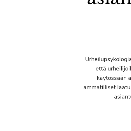
Urheilupsykologia
että urheilij
käytössään a
ammatilliset laatuk
asiant