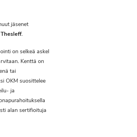
uut jäsenet
 Thesleff
.
ointi on selkeä askel
arvitaan. Kenttä on
senä tai
si OKM suosittelee
ilu- ja
tionapurahoituksella
sti alan sertifioituja