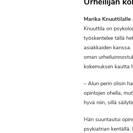
Urheilijan k
Marika Knuuttilalle
Knuuttila on psykolog
työskentelee tällä he
asiakkaiden kanssa. 
oman urheiluinnostuk
kokemuksen kautta hä
– Alun perin olisin 
opintojen ohella, mutt
hyvä niin, sillä säil
Hän suuntautui opinn
psykiatrian kentällä.