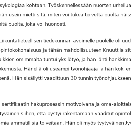
psykologiaa kohtaan. Työskennellessään nuorten urheilua
n usein mietti sitä, miten voi tukea tervettä puolta näis
tä puolta, joka voi huonosti.
ikuntatieteellisen tiedekunnan avoimelle puolelle oli uu
pintokokonaisuus ja tähän mahdollisuuteen Knuuttila sitt
kaikkien omimmalta tuntui yksilötyö, ja hän lähti hankkim
okemusta. Hänellä oli useampi työnohjaaja ja hän koki eri
nä. Hän sisällytti vaadittuun 30 tunnin työnohjaukseen
i sertifikaatin hakuprosessin motivoivana ja oma-aloitte
tyväinen siihen, että pystyi rakentamaan vaaditut opint
a ammatillisia toiveitaan. Hän oli myös tyytyväinen Jyv