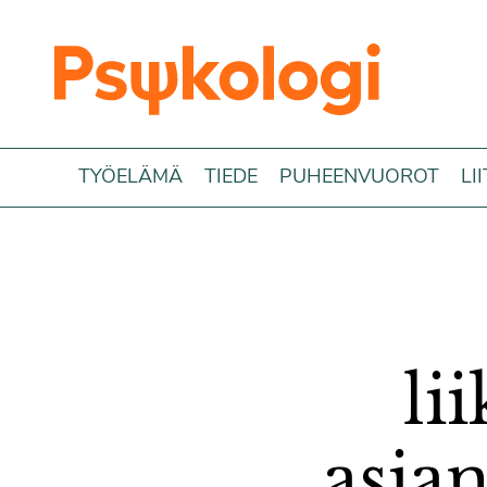
Siirry sisältöön
TYÖELÄMÄ
TIEDE
PUHEENVUOROT
LI
li
asian