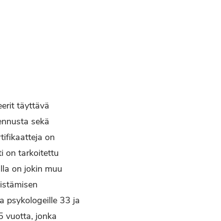
eerit täyttävä
ennusta sekä
tifikaatteja on
i on tarkoitettu
oilla on jokin muu
distämisen
a psykologeille 33 ja
5 vuotta, jonka