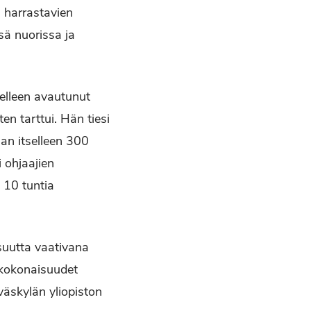
 harrastavien
sä nuorissa ja
delleen avautunut
en tarttui. Hän tiesi
aan itselleen 300
 ohjaajien
 10 tuntia
isuutta vaativana
okokonaisuudet
äskylän yliopiston