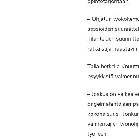
opintotarjontaan.
– Ohjatun työkokemu
sessioiden suunnittel
Tilanteiden suunnitte
ratkaisuja haastaviin 
Tällä hetkellä Knuut
psyykkistä valmennus
– Joskus on vaikea e
ongelmalähtöisempää 
kokonaisuus. Jonkun
valmentajien työnohja
työlleen.