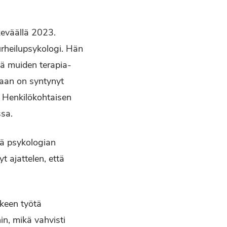
 keväällä 2023.
 urheilupsykologi. Hän
ttä muiden terapia-
taan on syntynyt
. Henkilökohtaisen
ssa.
sä psykologian
t ajattelen, että
lkeen työtä
in, mikä vahvisti