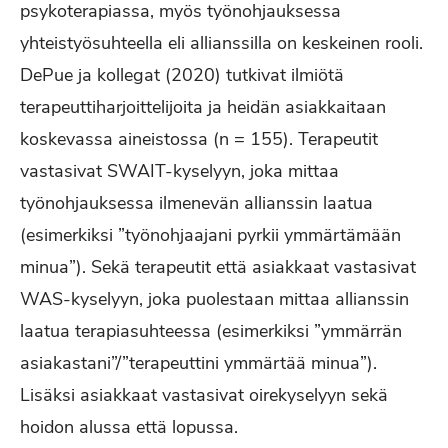
psykoterapiassa, myös työnohjauksessa
yhteistyösuhteella eli allianssilla on keskeinen rooli.
DePue ja kollegat (2020) tutkivat ilmiötä
terapeuttiharjoittelijoita ja heidän asiakkaitaan
koskevassa aineistossa (n = 155). Terapeutit
vastasivat SWAIT-kyselyyn, joka mittaa
työnohjauksessa ilmenevän allianssin laatua
(esimerkiksi ”työnohjaajani pyrkii ymmärtämään
minua”). Sekä terapeutit että asiakkaat vastasivat
WAS-kyselyyn, joka puolestaan mittaa allianssin
laatua terapiasuhteessa (esimerkiksi ”ymmärrän
asiakastani”/”terapeuttini ymmärtää minua”).
Lisäksi asiakkaat vastasivat oirekyselyyn sekä
hoidon alussa että lopussa.