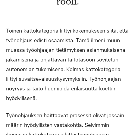
rooli.
Toinen kattokategoria liittyi kokemukseen siitä, että
työnohjaus edisti osaamista. Tämä ilmeni muun
muassa työohjaajan tietämyksen asianmukaisena
jakamisena ja ohjattavan taitotasoon sovitetun
autonomian tukemisena. Kolmas kattokategoria
liittyi suvaitsevaisuuskysymyksiin. Työnohjaajan
nöyryys ja taito huomioida erilaisuutta koettiin
hyödyllisenä.
Työnohjauksen haittaavat prosessit olivat jossain
määrin hyödyllisten vastakohtia. Selvimmin
ilmenevä kattokategoria liittyi työnohjaajan