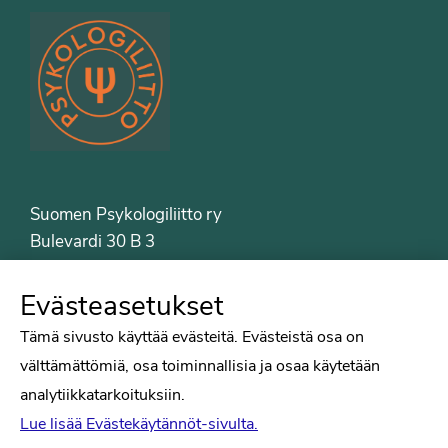
Suomen Psykologiliitto ry
Bulevardi 30 B 3
00120 Helsinki
Puh. 09-6122 9122
Evästeasetukset
Psykologiliiton sivut
Tämä sivusto käyttää evästeitä. Evästeistä osa on
välttämättömiä, osa toiminnallisia ja osaa käytetään
Työelämä
analytiikkatarkoituksiin.
Tiede
Lue lisää Evästekäytännöt-sivulta.
Puheenvuorot