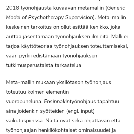
2018 työnohjausta kuvaavan metamallin (
Generic
Model of Psychotherapy Supervision
). Meta-mallin
keskeinen tarkoitus on ollut esittää kehikko, joka
auttaa jäsentämään työnohjauksen ilmiöitä. Malli ei
tarjoa käyttöteoriaa työnohjauksen toteuttamiseksi,
vaan pyrkii edistämään työnohjauksen
tutkimusperustaista tarkastelua.
Meta-mallin mukaan yksilötason työnohjaus
toteutuu kolmen elementin
vuoropuheluna.
Ensinnäkin
työnohjaus tapahtuu
aina joidenkin syötteiden (engl. input)
vaikutuspiirissä. Näitä ovat sekä ohjattavan että
työnohjaajan henkilökohtaiset ominaisuudet ja