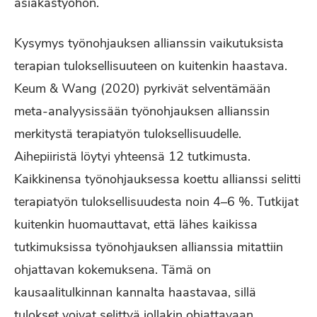
asiakastyöhön.
Kysymys työnohjauksen allianssin vaikutuksista
terapian tuloksellisuuteen on kuitenkin haastava.
Keum & Wang (2020) pyrkivät selventämään
meta-analyysissään työnohjauksen allianssin
merkitystä terapiatyön tuloksellisuudelle.
Aihepiiristä löytyi yhteensä 12 tutkimusta.
Kaikkinensa työnohjauksessa koettu allianssi selitti
terapiatyön tuloksellisuudesta noin 4–6 %. Tutkijat
kuitenkin huomauttavat, että lähes kaikissa
tutkimuksissa työnohjauksen allianssia mitattiin
ohjattavan kokemuksena. Tämä on
kausaalitulkinnan kannalta haastavaa, sillä
tulokset voivat selittyä jollakin ohjattavaan