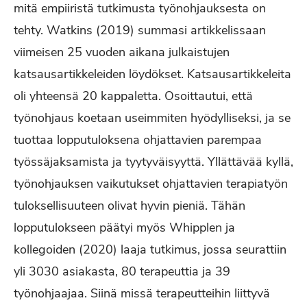
mitä empiiristä tutkimusta työnohjauksesta on
tehty. Watkins (2019) summasi artikkelissaan
viimeisen 25 vuoden aikana julkaistujen
katsausartikkeleiden löydökset. Katsausartikkeleita
oli yhteensä 20 kappaletta. Osoittautui, että
työnohjaus koetaan useimmiten hyödylliseksi, ja se
tuottaa lopputuloksena ohjattavien parempaa
työssäjaksamista ja tyytyväisyyttä. Yllättävää kyllä,
työnohjauksen vaikutukset ohjattavien terapiatyön
tuloksellisuuteen olivat hyvin pieniä. Tähän
lopputulokseen päätyi myös Whipplen ja
kollegoiden (2020) laaja tutkimus, jossa seurattiin
yli 3030 asiakasta, 80 terapeuttia ja 39
työnohjaajaa. Siinä missä terapeutteihin liittyvä