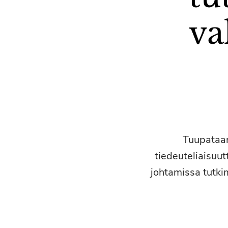
va
Tuupataan
tiedeuteliaisuu
johtamissa tutki