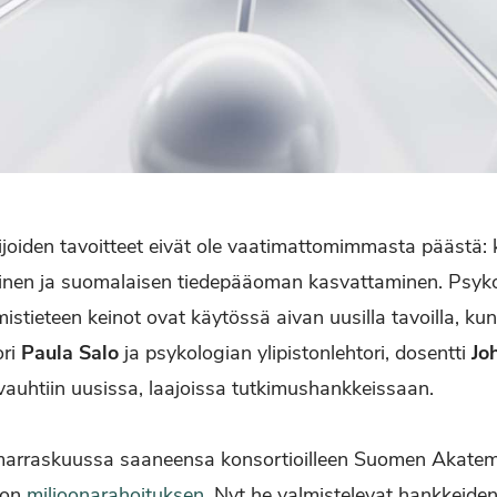
kijoiden tavoitteet eivät ole vaatimattomimmasta päästä
nen ja suomalaisen tiedepääoman kasvattaminen. Psyko
istieteen keinot ovat käytössä aivan uusilla tavoilla, kun
ori
Paula Salo
ja psykologian ylipistonlehtori, dosentti
Jo
auhtiin uusissa, laajoissa tutkimushankkeissaan.
arraskuussa saaneensa konsortioilleen Suomen Akatemi
ton
miljoonarahoituksen
. Nyt he valmistelevat hankkeiden