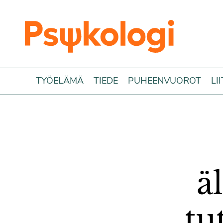
Siirry sisältöön
TYÖELÄMÄ
TIEDE
PUHEENVUOROT
LI
ä
tu