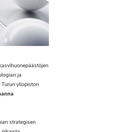
: kasvihuonepäästöjen
logian ja
 Turun yliopiston
hanna
an strategisen
 pikaista