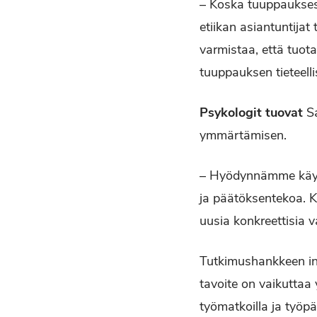
– Koska tuuppauksest
etiikan asiantuntija
varmistaa, että tuota
tuuppauksen tieteell
Psykologit tuovat
Sa
ymmärtämisen.
– Hyödynnämme käytt
ja päätöksentekoa. 
uusia konkreettisia va
Tutkimushankkeen int
tavoite on vaikuttaa
työmatkoilla ja työp