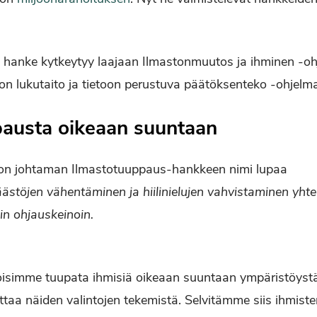
 hanke kytkeytyy laajaan Ilmastonmuutos ja ihminen -o
n lukutaito ja tietoon perustuva päätöksenteko -ohjelm
pausta oikeaan suuntaan
lon johtaman Ilmastotuuppaus-hankkeen nimi lupaa
stöjen vähentäminen ja hiilinielujen vahvistaminen yhteis
sin ohjauskeinoin.
isimme tuupata ihmisiä oikeaan suuntaan ympäristöystäv
ttaa näiden valintojen tekemistä. Selvitämme siis ihmist