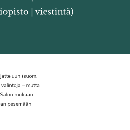
iopisto | viestintä)
jatteluun (suom.
valintoja – mutta
on Salon mukaan
adaan pesemään