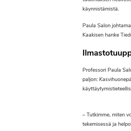
käynnistämistä.
Paula Salon johtama
Kaakisen hanke Tiedo
Ilmastotuup
Professori Paula Sa
paljon:
Kasvihuonepää
käyttäytymistieteelli
– Tutkimme, miten vo
tekemisessä ja helpo