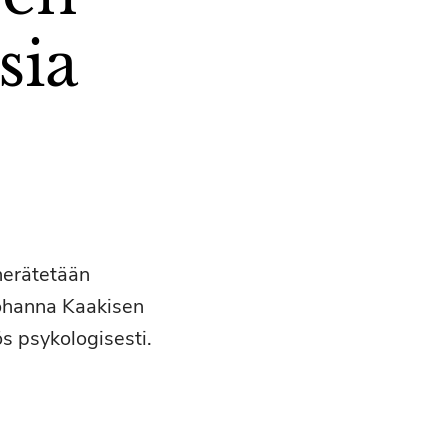
sia
herätetään
Johanna Kaakisen
s psykologisesti.