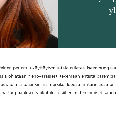
yl
inen perustuu käyttäytymis-taloustieteelliseen nudge-a
isiä ohjataan hienovaraisesti tekemään entistä parempia 
suus toimia toisinkin. Esimerkiksi Isossa-Britanniassa 
kana tuuppauksen vaikutuksia siihen, miten ihmiset sa