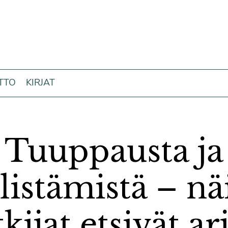
ITTO
KIRJAT
Tuuppausta ja
llistämistä – nä
tkijat etsivät ar