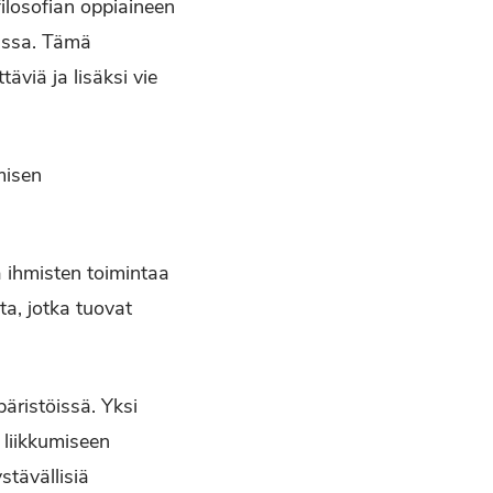
ilosofian oppiaineen
eissa. Tämä
äviä ja lisäksi vie
misen
 ihmisten toimintaa
a, jotka tuovat
äristöissä. Yksi
 liikkumiseen
tävällisiä