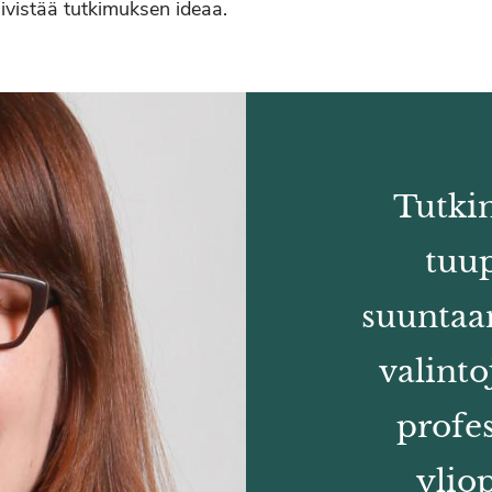
iivistää tutkimuksen ideaa.
Tutki
tuup
suuntaan
valinto
profe
ylio