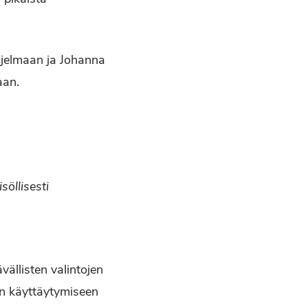
hjelmaan ja Johanna
aan.
öllisesti
ällisten valintojen
en käyttäytymiseen