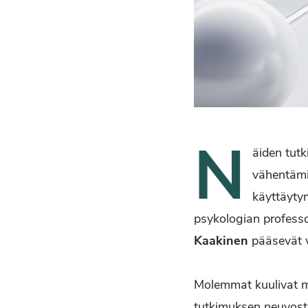
N
äiden tut
vähentämi
käyttäytym
psykologian profess
Kaakinen
pääsevät v
Molemmat kuulivat m
tutkimuksen neuvos