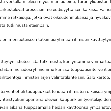
a voi tulla mieleen myös manipulointi, Turun yliopiston f
t tarkastelevat prosessimme eettisyyttä sen kaikissa vaih
mme ratkaisuja, jotka ovat oikeudenmukaisia ja hyväksytt
istä tutkimusta eteenpäin.
lon monitieteiseen tutkimusryhmään ihmisen käyttäyty
äytymistieteellistä tutkimusta, kun yritämme ymmärtää
Kehitämme sidosryhmiemme kanssa tuuppausinterventioit
ihtoehtoja ihmisten arjen valintatilanteisiin, Salo kertoo.
erventiot eli tuuppaukset tehdään ihmisten oikeissa ymp
 yhteistyökumppaneina olevien kaupunkien työntekijöiden
äivän aikana tuuppaamalla heidän käyttöönsä ympäristöys