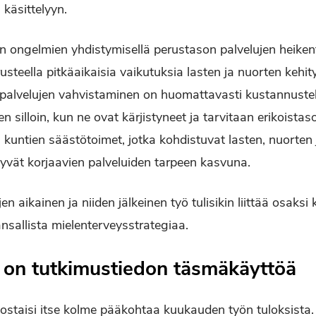
käsittelyyn.
en ongelmien yhdistymisellä perustason palvelujen heiken
steella pitkäaikaisia vaikutuksia lasten ja nuorten kehit
uspalvelujen vahvistaminen on huomattavasti kustannus
 silloin, kun ne ovat kärjistyneet ja tarvitaan erikoistaso
untien säästötoimet, jotka kohdistuvat lasten, nuorten 
kyvät korjaavien palveluiden tarpeen kasvuna.
jen aikainen ja niiden jälkeinen työ tulisikin liittää osaksi 
ansallista mielenterveysstrategiaa.
 on tutkimustiedon täsmäkäyttöä
 nostaisi itse kolme pääkohtaa kuukauden työn tuloksista