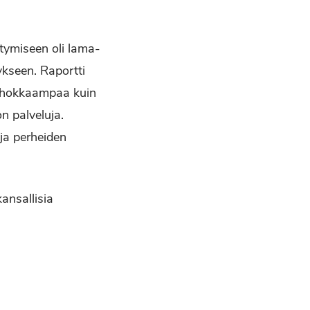
tymiseen oli lama-
ykseen. Raportti
tehokkaampaa kuin
n palveluja.
ja perheiden
kansallisia
.