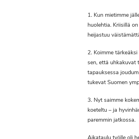
1. Kun mietimme jäll
huolehtia. Kriisillä 
heijastuu väistämätt
2. Koimme tärkeäksi 
sen, että uhkakuvat t
tapauksessa joudumme
tukevat Suomen ympär
3. Nyt saimme kokemu
koeteltu – ja hyvinhä
paremmin jatkossa.
Aikataulu työlle oli