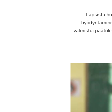
Lapsista hu
hyödyntäminen
valmistui päätöks