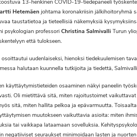
a koostuva 13-henkinen COVID-19-tiedepaneeli työskenteli
artti Hetemäen
johtama koronakriisin jälkihoitoryhmä sa
vaa taustatietoa ja tieteellisiä näkemyksiä kysymyksiins
mi psykologian professori
Christina Salmivalli
Turun yli
skentelyyn että tulokseen.
 osoittautui uudenlaiseksi, hienoksi tiedekuulemisen tava
omessa halutaan kuunnella tutkijoita ja tiedettä, Salmivalli 
n käyttäytymistieteiden osaaminen näkyi paneelin työsk
sti. Oli mietittävä sitä, miten rajoitustoimet vaikuttavat
yös sitä, miten hallita pelkoa ja epävarmuutta. Toisaalt
äyttäytymisen muutokseen vaikuttavia asioita: miten ihm
uksia tai vaikkapa lataamaan sovelluksia. Kehityspsyko
isin negatiiviset seuraukset minimoidaan lasten ja nuorten