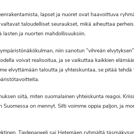
eenrakentamista, lapset ja nuoret ovat haavoittuva ryhmä
on valtavat taloudelliset seuraukset, mikä aiheuttaa perhei
ä lasten ja nuorten mahdollisuuksiin.
ympäristönäkökulman, niin sanotun ”vihreän elvytyksen”. 
odella voivat realisoitua, ja se vaikuttaa kaikkien elämää
 elvyttämään taloutta ja yhteiskuntaa, se pitää tehdä ta
istötavoitteita.
ksen siitä, miten suomalainen yhteiskunta reagoi. Kriis
n Suomessa on mennyt. Silti voimme oppia paljon, ja moni 
 hektinen. Tiedepaneeli sai Hetemäen ryhmältä täsmäkysym