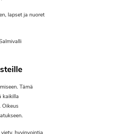
n, lapset ja nuoret
Salmivalli
teille
tamiseen. Tämä
 kaikilla
. Oikeus
vatukseen.
viety, hyvinvointia