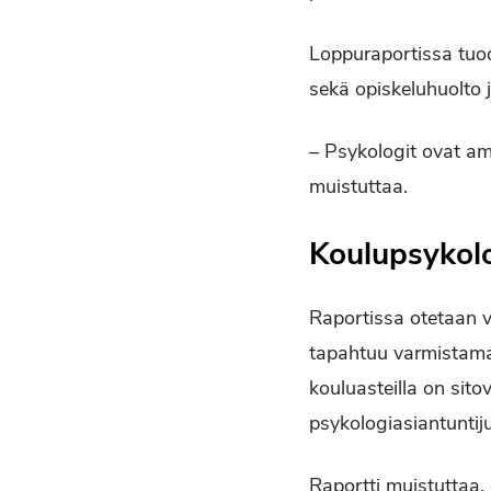
Loppuraportissa tuod
sekä opiskeluhuolto 
– Psykologit ovat am
muistuttaa.
Koulupsykolog
Raportissa otetaan v
tapahtuu varmistamalla
kouluasteilla on sito
psykologiasiantunti
Raportti muistuttaa, 