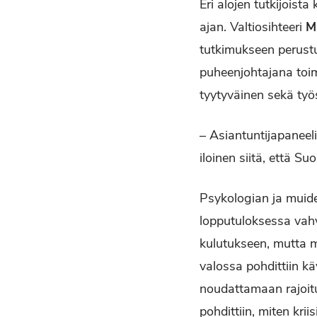
Eri alojen tutkijoist
ajan. Valtiosihteeri
M
tutkimukseen perustu
puheenjohtajana toi
tyytyväinen sekä työ
– Asiantuntijapaneeli
iloinen siitä, että Su
Psykologian ja muide
lopputuloksessa vahva
kulutukseen, mutta m
valossa pohdittiin k
noudattamaan rajoit
pohdittiin, miten kri