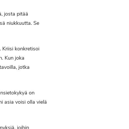
, josta pitää
ssä niukkuutta. Se
Kriisi konkretisoi
n. Kun joka
voilla, jotka
insietokykyä on
asia voisi olla vielä
yksiä, joihin