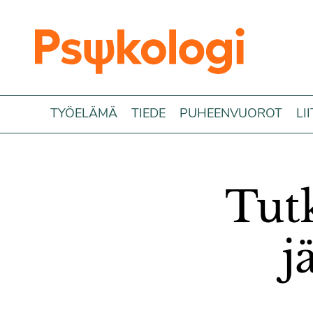
Siirry sisältöön
TYÖELÄMÄ
TIEDE
PUHEENVUOROT
LI
Tut
j