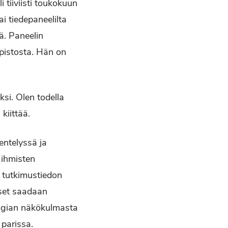
 tiiviisti toukokuun
i tiedepaneelilta
ä. Paneelin
opistosta. Hän on
ksi. Olen todella
kiittää.
entelyssä ja
 ihmisten
a tutkimustiedon
iset saadaan
logian näkökulmasta
 parissa.