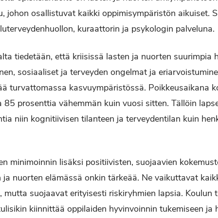
u, johon osallistuvat kaikki oppimisympäristön aikuiset. 
luterveydenhuollon, kuraattorin ja psykologin palveluna.
ta tiedetään, että kriisissä lasten ja nuorten suurimpia 
en, sosiaaliset ja terveyden ongelmat ja eriarvoistumi
lää turvattomassa kasvuympäristössä. Poikkeusaikana k
a 85 prosenttia vähemmän kuin vuosi sitten. Tällöin lapse
tia niin kognitiivisen tilanteen ja terveydentilan kuin he
en minimoinnin lisäksi positiivisten, suojaavien kokemust
 ja nuorten elämässä onkin tärkeää. Ne vaikuttavat kaikk
, mutta suojaavat erityisesti riskiryhmien lapsia. Koulun
ulisikin kiinnittää oppilaiden hyvinvoinnin tukemiseen ja