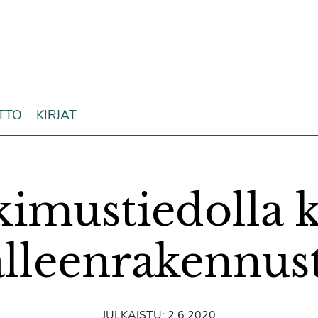
ITTO
KIRJAT
kimustiedolla k
älleenrakennus
JULKAISTU:
2.6.2020