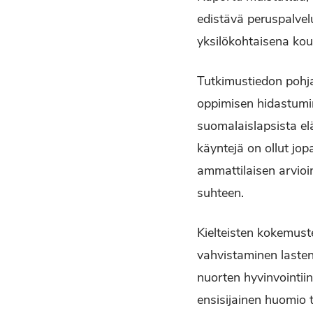
edistävä peruspalvel
yksilökohtaisena kou
Tutkimustiedon pohjal
oppimisen hidastumin
suomalaislapsista e
käyntejä on ollut jop
ammattilaisen arvioin
suhteen.
Kielteisten kokemust
vahvistaminen lasten
nuorten hyvinvointiin
ensisijainen huomio t