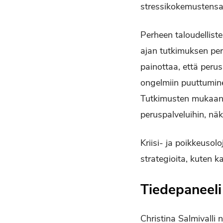
stressikokemustensa 
Perheen taloudellist
ajan tutkimuksen peru
painottaa, että per
ongelmiin puuttuminen
Tutkimusten mukaan k
peruspalveluihin, nä
Kriisi- ja poikkeusolo
strategioita, kuten k
Tiedepaneeli
Christina Salmivalli