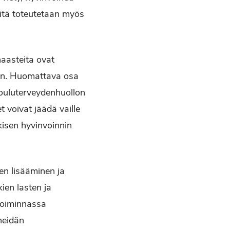
Sitä toteutetaan myös
haasteita ovat
nen. Huomattava osa
ouluterveydenhuollon
t voivat jäädä vaille
nkisen hyvinvoinnin
en lisääminen ja
ien lasten ja
 toiminnassa
 heidän