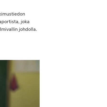
tkimustiedon
portista, joka
mivallin johdolla.