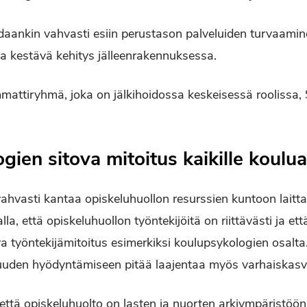
aankin vahvasti esiin perustason palveluiden turvaamine
ja kestävä kehitys jälleenrakennuksessa.
mattiryhmä, joka on jälkihoidossa keskeisessä roolissa, 
ien sitova mitoitus kaikille kouluas
ahvasti kantaa opiskeluhuollon resurssien kuntoon lait
, että opiskeluhuollon työntekijöitä on riittävästi ja että
va työntekijämitoitus esimerkiksi koulupsykologien osalta
juuden hyödyntämiseen pitää laajentaa myös varhaiskas
että opiskeluhuolto on lasten ja nuorten arkiympäristöön 