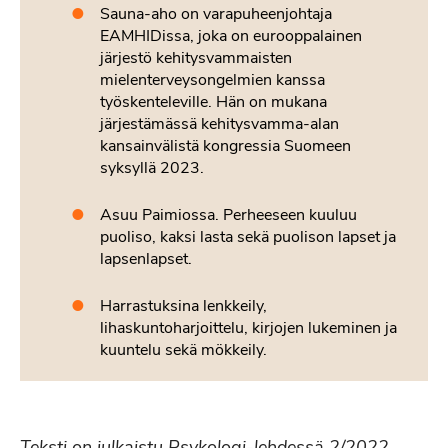
Sauna-aho on varapuheenjohtaja
EAMHIDissa, joka on eurooppalainen
järjestö kehitysvammaisten
mielenterveysongelmien kanssa
työskenteleville. Hän on mukana
järjestämässä kehitysvamma-alan
kansainvälistä kongressia Suomeen
syksyllä 2023.
Asuu Paimiossa. Perheeseen kuuluu
puoliso, kaksi lasta sekä puolison lapset ja
lapsenlapset.
Harrastuksina lenkkeily,
lihaskuntoharjoittelu, kirjojen lukeminen ja
kuuntelu sekä mökkeily.
Teksti on julkaistu Psykologi-lehdessä 2/2022.