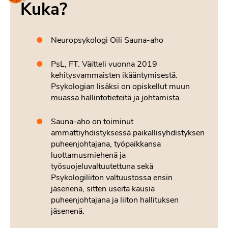
Kuka?
Neuropsykologi Oili Sauna-aho
PsL, FT. Väitteli vuonna 2019
kehitysvammaisten ikääntymisestä.
Psykologian lisäksi on opiskellut muun
muassa hallintotieteitä ja johtamista.
Sauna-aho on toiminut
ammattiyhdistyksessä paikallisyhdistyksen
puheenjohtajana, työpaikkansa
luottamusmiehenä ja
työsuojeluvaltuutettuna sekä
Psykologiliiton valtuustossa ensin
jäsenenä, sitten useita kausia
puheenjohtajana ja liiton hallituksen
jäsenenä.