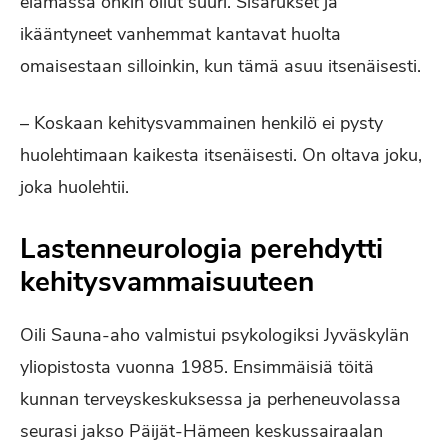
elämässä onkin ollut suuri. Sisarukset ja
ikääntyneet vanhemmat kantavat huolta
omaisestaan silloinkin, kun tämä asuu itsenäisesti.
– Koskaan kehitysvammainen henkilö ei pysty
huolehtimaan kaikesta itsenäisesti. On oltava joku,
joka huolehtii.
Lastenneurologia perehdytti
kehitysvammaisuuteen
Oili Sauna-aho valmistui psykologiksi Jyväskylän
yliopistosta vuonna 1985. Ensimmäisiä töitä
kunnan terveyskeskuksessa ja perheneuvolassa
seurasi jakso Päijät-Hämeen keskussairaalan