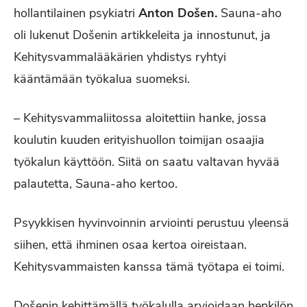
hollantilainen psykiatri
Anton Do
šen.
Sauna-aho
oli lukenut Došenin artikkeleita ja innostunut, ja
Kehitysvammalääkärien yhdistys ryhtyi
kääntämään työkalua suomeksi.
– Kehitysvammaliitossa aloitettiin hanke, jossa
koulutin kuuden erityishuollon toimijan osaajia
työkalun käyttöön. Siitä on saatu valtavan hyvää
palautetta, Sauna-aho kertoo.
Psyykkisen hyvinvoinnin arviointi perustuu yleensä
siihen, että ihminen osaa kertoa oireistaan.
Kehitysvammaisten kanssa tämä työtapa ei toimi.
Došenin kehittämällä työkalulla arvioidaan henkilön