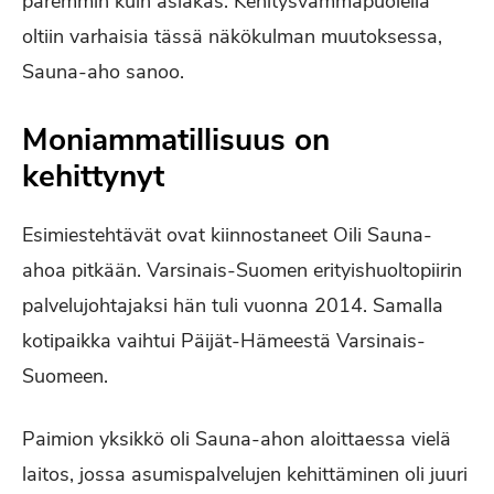
paremmin kuin asiakas. Kehitysvammapuolella
oltiin varhaisia tässä näkökulman muutoksessa,
Sauna-aho sanoo.
Moniammatillisuus on
kehittynyt
Esimiestehtävät ovat kiinnostaneet Oili Sauna-
ahoa pitkään. Varsinais-Suomen erityishuoltopiirin
palvelujohtajaksi hän tuli vuonna 2014. Samalla
kotipaikka vaihtui Päijät-Hämeestä Varsinais-
Suomeen.
Paimion yksikkö oli Sauna-ahon aloittaessa vielä
laitos, jossa asumispalvelujen kehittäminen oli juuri