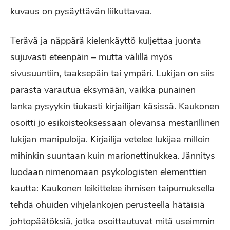
kuvaus on pysäyttävän liikuttavaa.
Terävä ja näppärä kielenkäyttö kuljettaa juonta
sujuvasti eteenpäin – mutta välillä myös
sivusuuntiin, taaksepäin tai ympäri. Lukijan on siis
parasta varautua eksymään, vaikka punainen
lanka pysyykin tiukasti kirjailijan käsissä. Kaukonen
osoitti jo esikoisteoksessaan olevansa mestarillinen
lukijan manipuloija. Kirjailija vetelee lukijaa milloin
mihinkin suuntaan kuin marionettinukkea. Jännitys
luodaan nimenomaan psykologisten elementtien
kautta: Kaukonen leikittelee ihmisen taipumuksella
tehdä ohuiden vihjelankojen perusteella hätäisiä
johtopäätöksiä, jotka osoittautuvat mitä useimmin