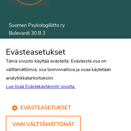
Suomen Psykologiliitto ry
Bulevardi 30 B 3
00120 Helsinki
Puh. 09-6122 9122
Evästeasetukset
Psykologiliiton sivut
Tämä sivusto käyttää evästeitä. Evästeistä osa on
välttämättömiä, osa toiminnallisia ja osaa käytetään
Työelämä
analytiikkatarkoituksiin.
Tiede
Lue lisää Evästekäytännöt-sivulta.
Puheenvuorot
Liitto
Kirjat
EVÄSTEASETUKSET
Yhteystiedot
VAIN VÄLTTÄMÄTTÖMÄT
Psykologiliiton verkkosivut