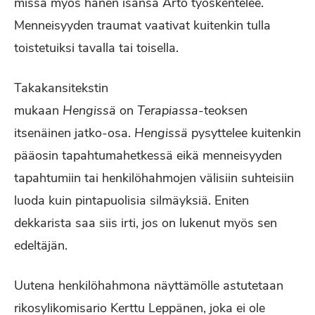
missä myös hänen isänsä Arto työskentelee.
Menneisyyden traumat vaativat kuitenkin tulla
toistetuiksi tavalla tai toisella.
Takakansitekstin
mukaan
Hengissä
on
Terapiassa
-teoksen
itsenäinen jatko-osa.
Hengissä
pysyttelee kuitenkin
pääosin tapahtumahetkessä eikä menneisyyden
tapahtumiin tai henkilöhahmojen välisiin suhteisiin
luoda kuin pintapuolisia silmäyksiä. Eniten
dekkarista saa siis irti, jos on lukenut myös sen
edeltäjän.
Uutena henkilöhahmona näyttämölle astutetaan
rikosylikomisario Kerttu Leppänen, joka ei ole