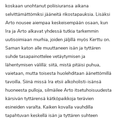
koskaan unohtanut poliisiuransa aikana
selvittämättömiksi jääneitä rikostapauksia. Lisäksi
Arto nousee aiempaa keskeisempään osaan, kun
Ira ja Arto alkavat yhdessä tutkia tarkemmin
uutisoimiaan murhia, joiden jäljillä myös Kerttu on.
Saman katon alle muuttaneen isän ja tyttären
suhde tasapainottelee vetäytymisen ja
lähentymisen välillä: siitä, mistä pitäisi puhua,
vaietaan, mutta toisesta huolehditaan äänettömillä
tavoilla. Siinä missä Ira etsii alkoholisti-isänsä
huoneesta pulloja, silmäilee Arto itsetuhoisuudesta
kärsivän tyttärensä kätköpaikkoja terävien
esineiden varalta. Kaiken kovalla vauhdilla
tapahtuvan keskellä isän ja tyttären suhteen