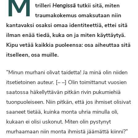
M
trilleri
Hengissä
tutkii sitä, miten
traumakokemus omaksutaan niin
kantavaksi osaksi omaa identiteettiä, ettei sitä
ilman enää tiedä, kuka on ja miten käyttäytyä.
Kipu vetää kaikkia puoleensa: osa aiheuttaa sitä
itselleen, osa muille.
”Minun murhani olivat taidetta! Ja minä olin niiden
itsetietoinen
auteur.
[– –] Olin toimittanut vuosien
saatossa häkellyttävän pitkän rivin pukumiehiä
tuonpuoleiseen. Niin pitkän, että jos ihmiset olisivat
saaneet tietää, kuinka monta uhria minulla oli,
kukaan ei olisi uskonut. Miten olin pystynyt
murhaamaan niin monta ihmistä jäämättä kiinni?”