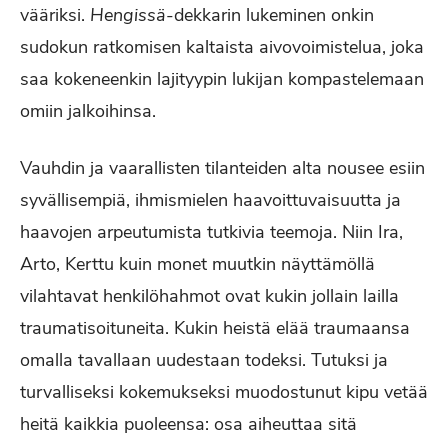
vääriksi.
Hengissä
-dekkarin lukeminen onkin
sudokun ratkomisen kaltaista aivovoimistelua, joka
saa kokeneenkin lajityypin lukijan kompastelemaan
omiin jalkoihinsa.
Vauhdin ja vaarallisten tilanteiden alta nousee esiin
syvällisempiä, ihmismielen haavoittuvaisuutta ja
haavojen arpeutumista tutkivia teemoja. Niin Ira,
Arto, Kerttu kuin monet muutkin näyttämöllä
vilahtavat henkilöhahmot ovat kukin jollain lailla
traumatisoituneita. Kukin heistä elää traumaansa
omalla tavallaan uudestaan todeksi. Tutuksi ja
turvalliseksi kokemukseksi muodostunut kipu vetää
heitä kaikkia puoleensa: osa aiheuttaa sitä