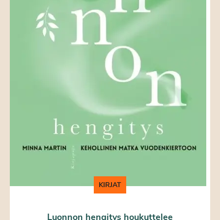
KIRJAT
Luonnon hengitys houkuttelee