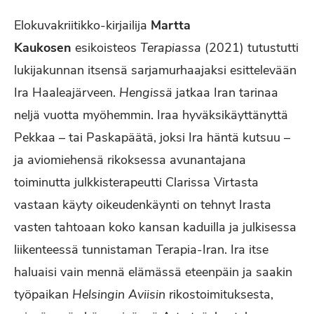
Elokuvakriitikko-kirjailija
Martta
Kaukosen
esikoisteos
Terapiassa
(2021) tutustutti
lukijakunnan itsensä sarjamurhaajaksi esittelevään
Ira Haaleajärveen.
Hengissä
jatkaa Iran tarinaa
neljä vuotta myöhemmin. Iraa hyväksikäyttänyttä
Pekkaa – tai Paskapäätä, joksi Ira häntä kutsuu –
ja aviomiehensä rikoksessa avunantajana
toiminutta julkkisterapeutti Clarissa Virtasta
vastaan käyty oikeudenkäynti on tehnyt Irasta
vasten tahtoaan koko kansan kaduilla ja julkisessa
liikenteessä tunnistaman Terapia-Iran. Ira itse
haluaisi vain mennä elämässä eteenpäin ja saakin
työpaikan
Helsingin Aviisin
rikostoimituksesta,