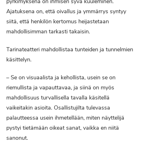
pyrkimyksenä on ihmisen syvä kuuleminen.
Ajatuksena on, että oivallus ja ymmärrys syntyy
siitä, että henkilön kertomus heijastetaan
mahdollisimman tarkasti takaisin.
Tarinateatteri mahdollistaa tunteiden ja tunnelmien
käsittelyn.
– Se on visuaalista ja kehollista, usein se on
riemullista ja vapauttavaa, ja siinä on myös
mahdollisuus turvallisella tavalla käsitellä
vaikeitakin asioita. Osallistujilta tulevassa
palautteessa usein ihmetellään, miten näyttelijä
pystyi tietämään oikeat sanat, vaikka en niitä
sanonut.