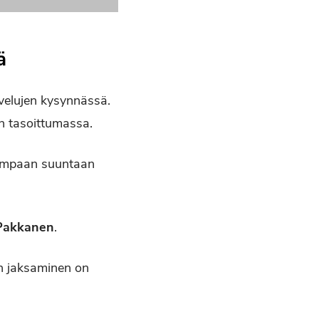
ä
velujen kysynnässä.
in tasoittumassa.
arempaan suuntaan
Pakkanen
.
en jaksaminen on