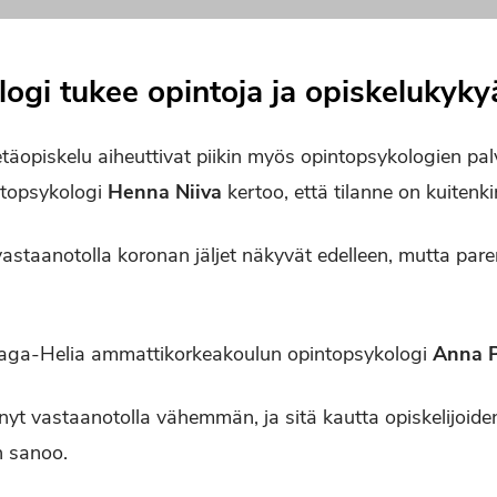
ogi tukee opintoja ja opiskelukyky
äopiskelu aiheuttivat piikin myös opintopsykologien pal
ntopsykologi
Henna Niiva
kertoo, että tilanne on kuitenk
astaanotolla koronan jäljet näkyvät edelleen, mutta p
aga-Helia ammattikorkeakoulun opintopsykologi
Anna 
nyt vastaanotolla vähemmän, ja sitä kautta opiskelijoid
n sanoo.