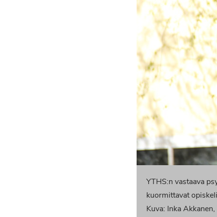
YTHS:n vastaava psy
kuormittavat opiskeli
Kuva: Inka Akkanen