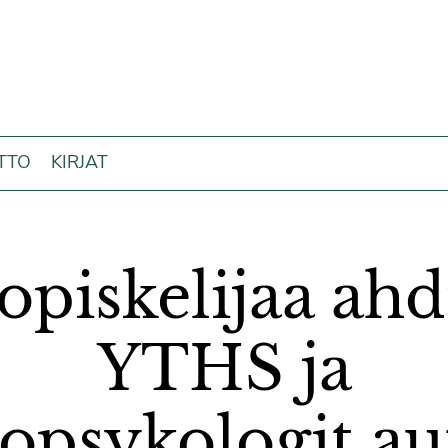
ITTO
KIRJAT
piskelijaa ahd
YTHS ja
opsykologit au