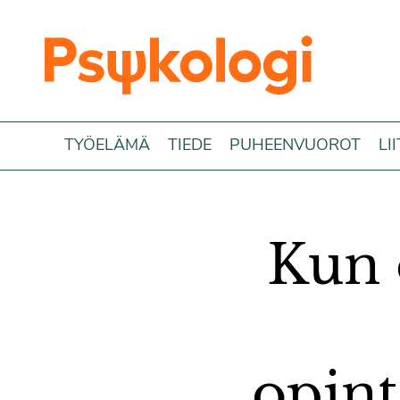
Siirry sisältöön
TYÖELÄMÄ
TIEDE
PUHEENVUOROT
LI
Kun o
opint