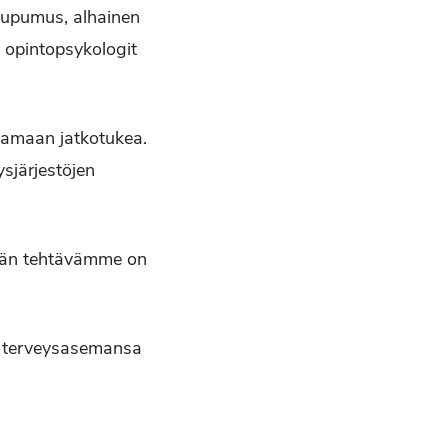
 uupumus, alhainen
 opintopsykologit
saamaan jatkotukea.
sjärjestöjen
eidän tehtävämme on
n terveysasemansa