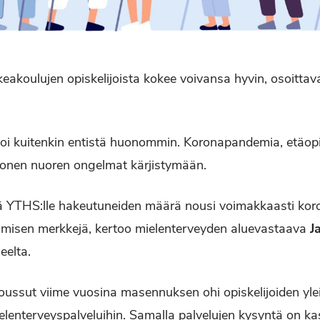
keakoulujen opiskelijoista kokee voivansa hyvin, osoittavat
 voi kuitenkin entistä huonommin. Koronapandemia, etäopi
monen nuoren ongelmat kärjistymään.
tä YTHS:lle hakeutuneiden määrä nousi voimakkaasti kor
umisen merkkejä, kertoo mielenterveyden aluevastaava
J
eelta.
ussut viime vuosina masennuksen ohi opiskelijoiden yle
enterveyspalveluihin. Samalla palvelujen kysyntä on ka