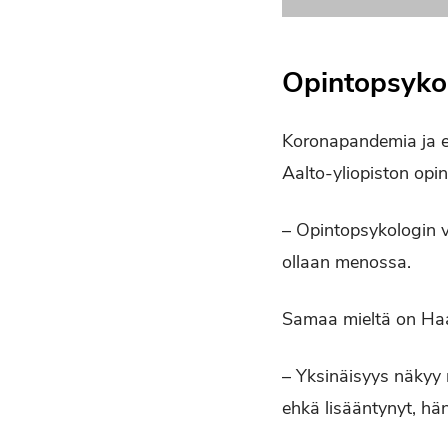
Opintopsykol
Koronapandemia ja et
Aalto-yliopiston opi
– Opintopsykologin v
ollaan menossa.
Samaa mieltä on Ha
– Yksinäisyys näkyy 
ehkä lisääntynyt, hä