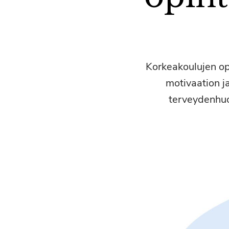
Korkeakoulujen opi
motivaation j
terveydenhuol