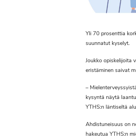
Yli 70 prosenttia kor
suunnatut kyselyt.
Joukko opiskelijoita
eristäminen saivat 
– Mielenterveyssyis
kysyntä näytä laant
YTHS:n läntiseltä alu
Ahdistuneisuus on no
hakeutua YTHS:n miel