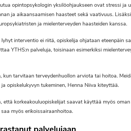
eutua opintopsykologin yksilöohjaukseen ovat stressi ja
innan ja aikaansaamisen haasteet sekä vaativuus. Lisäksi
uropsykiatristen ja mielenterveyden haasteiden kanssa.
lyhyt interventio ei riitä, opiskelija ohjataan eteenpäin 
ttaa YTHS:n palveluja, toisinaan esimerkiksi mielentervey
n, kun tarvitaan terveydenhuollon arviota tai hoitoa. M
 ja opiskelukyvyn tukeminen, Henna Niiva kiteyttää.
, että korkeakouluopiskelijat saavat käyttää myös oma
ä saa myös erikoissairaanhoitoa.
astanut palvelujaan