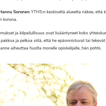
Hannu Soronen
YTHS:n keskiseltä alueelta näkee, että k
in korona.
mukset ja kilpailullisuus ovat lisääntyneet koko yhteisku
pakkoa ja pelkoa siitä, että he epäonnistuvat tai tekevät
lanne aiheuttaa huolta monelle opiskelijalle, hän pohtii.