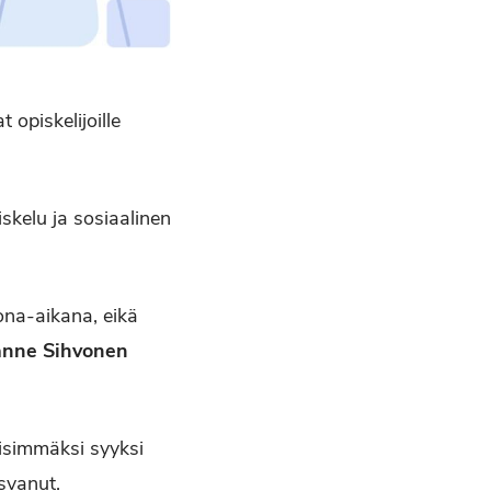
 opiskelijoille
skelu ja sosiaalinen
ona-aikana, eikä
anne Sihvonen
isimmäksi syyksi
svanut.