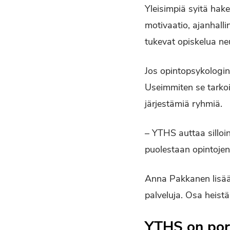
Yleisimpiä syitä hak
motivaatio, ajanhall
tukevat opiskelua ne
Jos opintopsykologin 
Useimmiten se tarkoi
järjestämiä ryhmiä.
– YTHS auttaa silloi
puolestaan opintojen
Anna Pakkanen lisää
palveluja. Osa heist
YTHS on porr