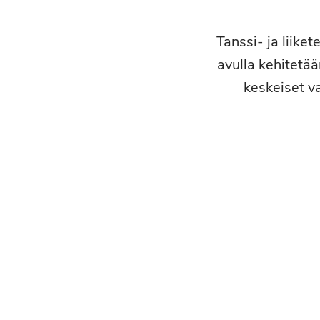
Tanssi- ja liike
avulla kehitetä
keskeiset v