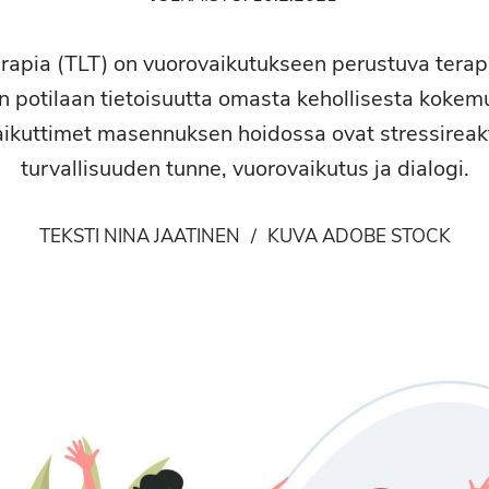
terapia (TLT) on vuorovaikutukseen perustuva tera
än potilaan tietoisuutta omasta kehollisesta kokem
aikuttimet masennuksen hoidossa ovat stressireakt
turvallisuuden tunne, vuorovaikutus ja dialogi.
TEKSTI NINA JAATINEN
/
KUVA ADOBE STOCK