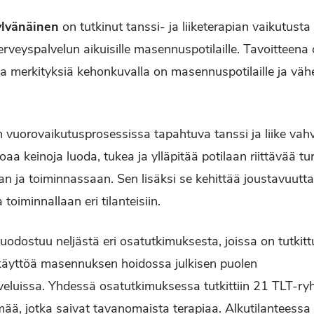
ylvänäinen
on tutkinut tanssi- ja liiketerapian
vaikutusta
rveyspalvelun aikuisille masennuspotilaille. Tavoitteena ol
sia merkityksiä kehonkuvalla on masennuspotilaille ja vä
uorovaikutusprosessissa tapahtuva tanssi ja liike vahv
joaa keinoja luoda, tukea ja ylläpitää potilaan riittävää t
 ja toiminnassaan. Sen lisäksi se kehittää joustavuutta
toiminnallaan eri tilanteisiin.
 muodostuu neljästä eri osatutkimuksesta, joissa on tutki
 käyttöä masennuksen hoidossa julkisen puolen
eluissa. Yhdessä osatutkimuksessa tutkittiin 21 TLT-ry
mää, jotka saivat tavanomaista terapiaa. Alkutilanteessa 