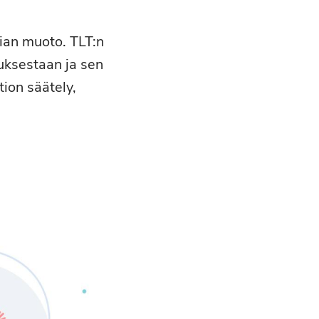
pian muoto. TLT:n
uksestaan ja sen
ion säätely,