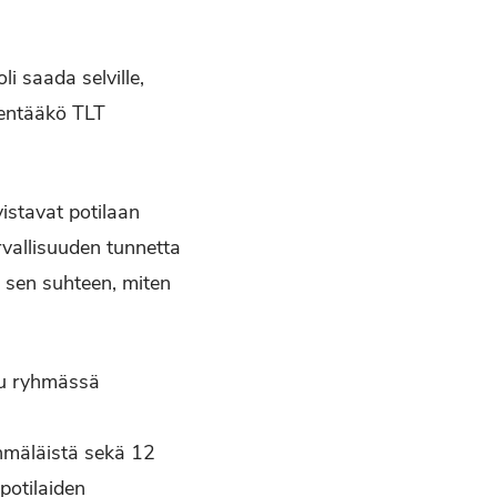
i saada selville,
hentääkö TLT
istavat potilaan
urvallisuuden tunnetta
 sen suhteen, miten
ttu ryhmässä
hmäläistä sekä 12
potilaiden