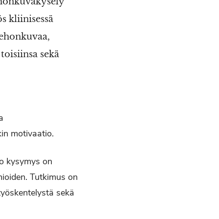
ehonkuvakysely
 kliinisessä
 kehonkuvaa,
 toisiinsa sekä
a
in motivaatio.
iso kysymys on
mioiden. Tutkimus on
työskentelystä sekä