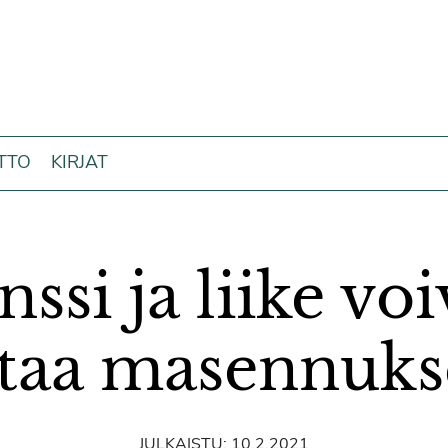
ITTO
KIRJAT
nssi ja liike voi
taa masennuks
JULKAISTU:
10.2.2021