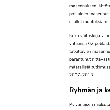
masennuksen lähtötas
potilaiden masennus 
ei ollut muutoksia 
Koko väitöskirja-ain
yhteensä 62 potilasta
tutkittavien masennus
parantunut riittäväst
määrällisiä tutkimusa
2007–2013.
Ryhmän ja ke
Pylvänäisen mielestä