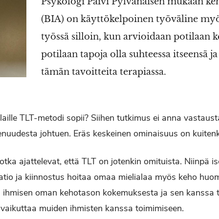
Psykologi Päivi Pylvänäisen mukaan k
(BIA) on käyttökelpoinen työväline myös
työssä silloin, kun arvioidaan potilaan
potilaan tapoja olla suhteessa itseensä ja
tämän tavoitteita terapiassa.
ilaille TLT-metodi sopii? Siihen tutkimus ei anna vastaust
enuudesta johtuen. Eräs keskeinen ominaisuus on kuitenk
jotka ajattelevat, että TLT on jotenkin omituista. Niinpä 
atio ja kiinnostus hoitaa omaa mielialaa myös keho huo
oa ihmisen oman kehotason kokemuksesta ja sen kanssa 
se vaikuttaa muiden ihmisten kanssa toimimiseen.