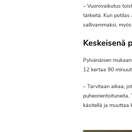
– Vuorovaikutus tois
tärkeitä. Kun potila
sallivammaksi, myös
Keskeisenä p
Pylvänäisen mukaan 
12 kertaa 90 minuut
– Tarvitaan aikaa, jo
puheorientoituneita.
käsitellä ja muuttaa k