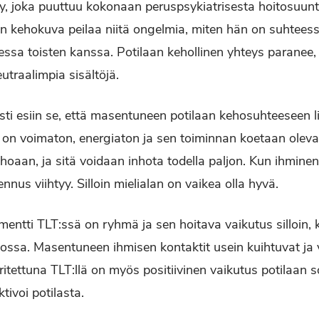
ly, joka puuttuu kokonaan peruspsykiatrisesta hoitosuun
n kehokuva peilaa niitä ongelmia, miten hän on suhtees
ssa toisten kanssa. Potilaan kehollinen yhteys paranee,
utraalimpia sisältöjä.
sti esiin se, että masentuneen potilaan kehosuhteeseen lii
n voimaton, energiaton ja sen toiminnan koetaan olevan
kehoaan, ja sitä voidaan inhota todella paljon. Kun ihmine
us viihtyy. Silloin mielialan on vaikea olla hyvä.
mentti TLT:ssä on ryhmä ja sen hoitava vaikutus silloin,
ssa. Masentuneen ihmisen kontaktit usein kuihtuvat ja 
tettuna TLT:llä on myös positiivinen vaikutus potilaan s
ktivoi potilasta.