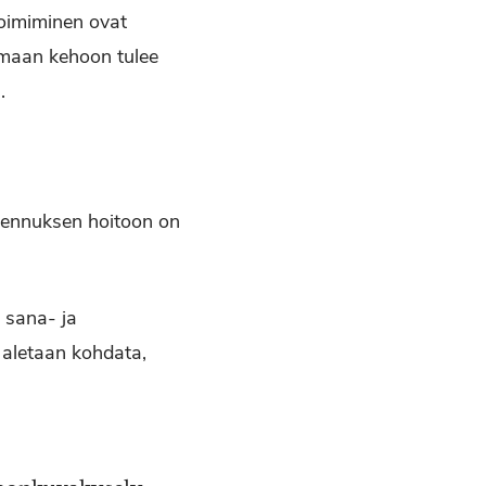
toimiminen ovat
omaan kehoon tulee
i.
sennuksen hoitoon on
n sana- ja
 aletaan kohdata,