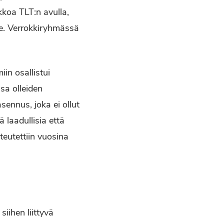
ikkoa TLT:n avulla,
le. Verrokkiryhmässä
in osallistui
sa olleiden
sennus, joka ei ollut
ä laadullisia että
teutettiin vuosina
iihen liittyvä