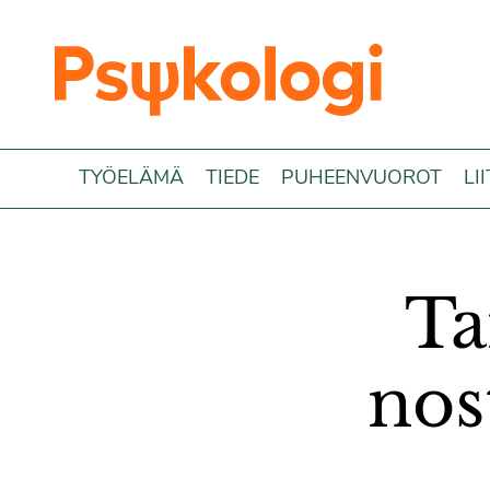
Siirry sisältöön
TYÖELÄMÄ
TIEDE
PUHEENVUOROT
LI
Ta
nos