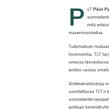
P
sT
Päivi P
avomielente
mitä erilai
masennusoireilua.
Tutkimuksen mukaan v
hyvinvointia. TLT tar
omassa läsnäolossaan
potilas vastaa omalla 
Artikkeliväitöskirja
suoritettavaa TLT:n
avomielenterveyspalv
potilaan kontrolliryh