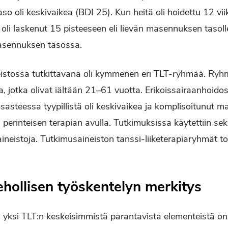
o oli keskivaikea (BDI 25).
Kun heitä oli hoidettu 12 vi
oli laskenut 15 pisteeseen eli lievän masennuksen tasol
masennuksen tasossa.
eistossa tutkittavana oli kymmenen eri TLT-ryhmää. Ryhmi
, jotka olivat iältään 21–61 vuotta. Erikoissairaanhoidos
asteessa tyypillistä oli keskivaikea ja komplisoitunut ma
i perinteisen terapian avulla. Tutkimuksissa käytettiin sek
ineistoja. Tutkimusaineiston tanssi-liiketerapiaryhmät to
hollisen työskentelyn merkitys
 yksi TLT:n keskeisimmistä parantavista elementeistä on s