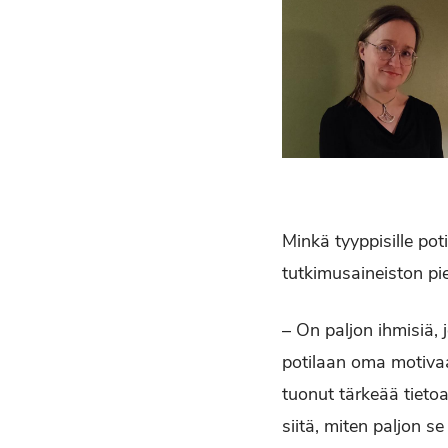
Minkä tyyppisille pot
tutkimusaineiston pi
– On paljon ihmisiä, 
potilaan oma motiva
tuonut tärkeää tiet
siitä, miten paljon 