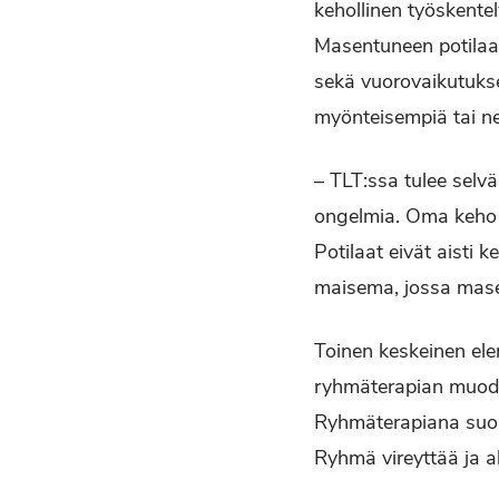
kehollinen työskente
Masentuneen potilaa
sekä vuorovaikutukse
myönteisempiä tai ne
– TLT:ssa tulee selvä
ongelmia. Oma keho o
Potilaat eivät aisti 
maisema, jossa masenn
Toinen keskeinen ele
ryhmäterapian muodo
Ryhmäterapiana suori
Ryhmä vireyttää ja a