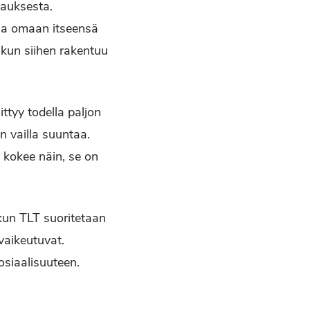
tauksesta.
sa omaan itseensä
 kun siihen rakentuu
ttyy todella paljon
 vailla suuntaa.
n kokee näin, se on
 kun TLT suoritetaan
vaikeutuvat.
osiaalisuuteen.