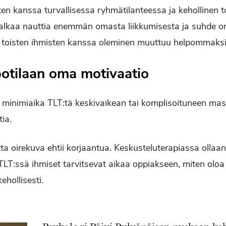
ten kanssa turvallisessa ryhmätilanteessa ja kehollinen 
s alkaa nauttia enemmän omasta liikkumisesta ja suhde 
 toisten ihmisten kanssa oleminen muuttuu helpommaks
otilaan oma motivaatio
minimiaika TLT:tä keskivaikean tai komplisoituneen ma
tia.
tta oirekuva ehtii korjaantua. Keskusteluterapiassa ollaa
 TLT:ssä ihmiset tarvitsevat aikaa oppiakseen, miten oloa
ehollisesti.