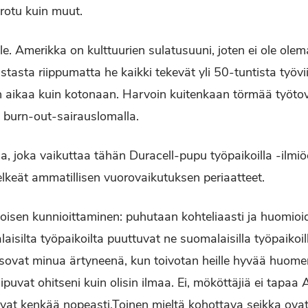
srotu kuin muut.
le. Amerikka on kulttuurien sulatusuuni, joten ei ole ole
stasta riippumatta he kaikki tekevät yli 50-tuntista työvi
aikaa kuin kotonaan. Harvoin kuitenkaan törmää työtover
 burn-out-sairauslomalla.
ia, joka vaikuttaa tähän Duracell-pupu työpaikoilla -ilmiö
elkeät ammatillisen vuorovaikutuksen periaatteet.
oisen kunnioittaminen: puhutaan kohteliaasti ja huomioi
aisilta työpaikoilta puuttuvat ne suomalaisilla työpaikoi
tsovat minua ärtyneenä, kun toivotan heille hyvää huomen
lipuvat ohitseni kuin olisin ilmaa. Ei, mököttäjiä ei tapa
ivat kenkää nopeasti.Toinen mieltä kohottava seikka ovat