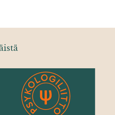
äistä