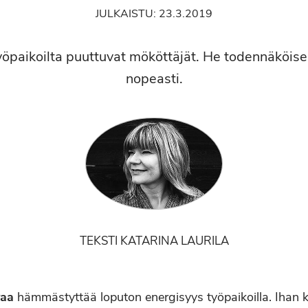
JULKAISTU:
23.3.2019
yöpaikoilta puuttuvat mököttäjät. He todennäköise
nopeasti.
TEKSTI KATARINA LAURILA
vaa
hämmästyttää loputon energisyys työpaikoilla. Ihan k