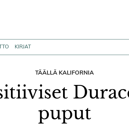
ITTO
KIRJAT
TÄÄLLÄ KALIFORNIA
itiiviset Durac
puput