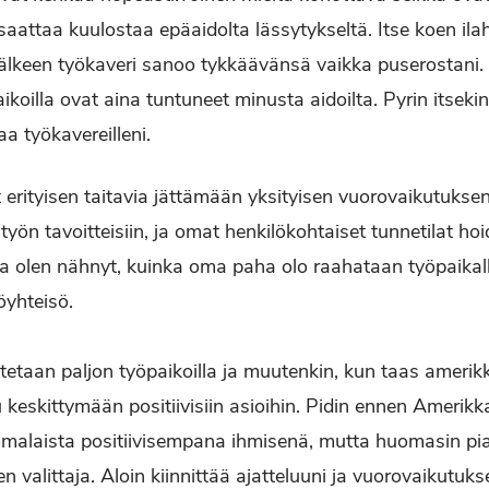
aattaa kuulostaa epäaidolta lässytykseltä. Itse koen ila
lkeen työkaveri sanoo tykkäävänsä vaikka puserostani. 
aikoilla ovat aina tuntuneet minusta aidoilta. Pyrin itsek
a työkavereilleni.
 erityisen taitavia jättämään yksityisen vuorovaikutuksen 
työn tavoitteisiin, ja omat henkilökohtaiset tunnetilat h
 olen nähnyt, kuinka oma paha olo raahataan työpaikalle
öyhteisö.
tetaan paljon työpaikoilla ja muutenkin, kun taas amerikk
u keskittymään positiivisiin asioihin. Pidin ennen Amerik
omalaista positiivisempana ihmisenä, mutta huomasin pi
n valittaja. Aloin kiinnittää ajatteluuni ja vuorovaikutuk