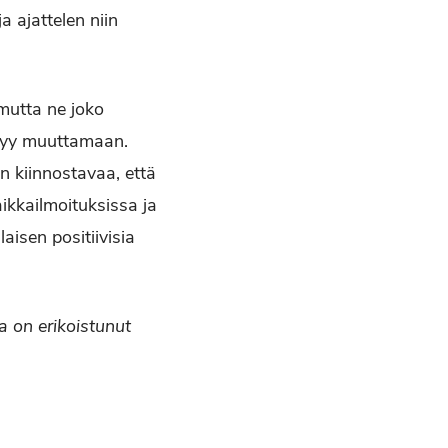
a ajattelen niin
mutta ne joko
ystyy muuttamaan.
n kiinnostavaa, että
ikkailmoituksissa ja
aisen positiivisia
ka on erikoistunut