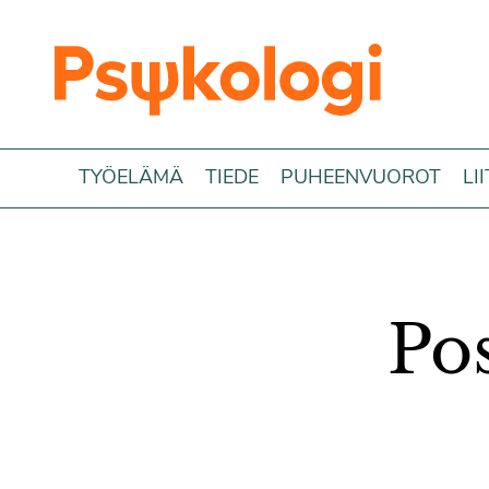
Siirry sisältöön
TYÖELÄMÄ
TIEDE
PUHEENVUOROT
LI
Pos