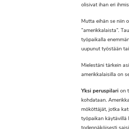
olisivat ihan eri ihmi
Mutta eihän se niin o
”amerikkalaista”. Tau
työpaikalla enemmän 
uupunut työstään tai
Mielestäni tärkein as
amerikkalaisilla on s
Yksi peruspilari
on t
kohdataan. Amerikkal
mököttäjät, jotka ka
työpaikan käytävillä 
todennäköisesti sais