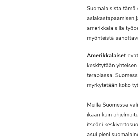
Suomalaisista tämä s
asiakastapaamisen jä
amerikkalaisilla työp
myönteistä sanottava
Amerikkalaiset
ovat
keskitytään yhteisen 
terapiassa. Suomessa
myrkytetään koko ty
Meillä Suomessa vali
ikään kuin ohjelmoit
itseäni keskivertosu
asui pieni suomalaine