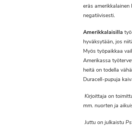
eräs amerikkalainen ko
negatiivisesti.
Amerikkalaisilla
työ
hyväksytään, jos niit
Myös työpaikkaa vaih
Amerikassa työtervey
heitä on todella vähä
Duracell-pupuja kaiv
Kirjoittaja on toimitt
mm. nuorten ja aiku
Juttu on julkaistu 