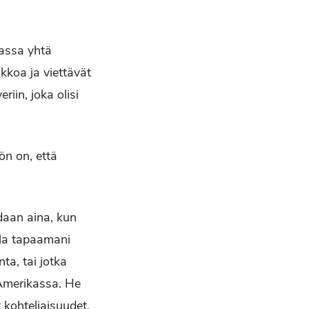
massa yhtä
ikkoa ja viettävät
iin, joka olisi
ön on, että
daan aina, kun
lla tapaamani
ta, tai jotka
a Amerikassa. He
 kohteliaisuudet.