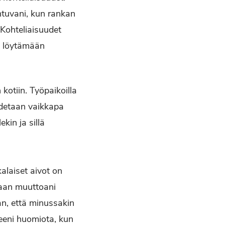
htuvani, kun rankan
Kohteliaisuudet
in löytämään
kotiin. Työpaikoilla
oidetaan vaikkapa
kin ja sillä
alaiset aivot on
kaan muuttoani
an, että minussakin
seeni huomiota, kun