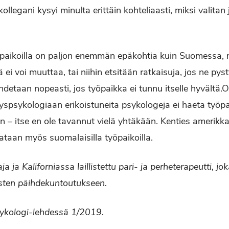
llegani kysyi minulta erittäin kohteliaasti, miksi valitan j
paikoilla on paljon enemmän epäkohtia kuin Suomessa, 
ä ei voi muuttaa, tai niihin etsitään ratkaisuja, jos ne p
detaan nopeasti, jos työpaikka ei tunnu itselle hyvältä.O
spsykologiaan erikoistuneita psykologeja ei haeta työpa
n – itse en ole tavannut vielä yhtäkään. Kenties amerikkal
ataan myös suomalaisilla työpaikoilla.
aja ja Kaliforniassa laillistettu pari- ja perheterapeutti, jo
isten päihdekuntoutukseen.
Psykologi-lehdessä 1/2019.